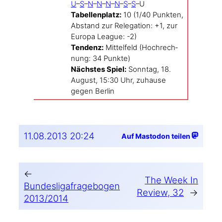
U
–
S
–
N
–
N
–
N
–
N
–
S
–
S
–U
Tabel­len­platz:
10 (1/40 Punk­ten,
Abstand zur Rele­ga­tion: +1, zur
Euro­pa Lea­gue: -2)
Ten­denz:
Mit­tel­feld (Hoch­rech­
nung: 34 Punkte)
Nächs­tes Spiel:
Sonn­tag, 18.
August, 15:30 Uhr, zuhau­se
gegen Berlin
11.08.2013 20:24
Auf Mastodon teilen
←
The Week In
Bundesligafragebogen
Review, 32
→
2013/2014