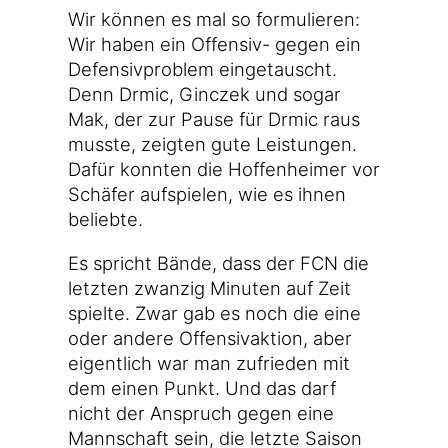
Wir kön­nen es mal so for­mu­lie­ren:
Wir haben ein Offensiv- gegen ein
Defen­siv­pro­blem ein­ge­tauscht.
Denn Drmic, Gin­c­zek und sogar
Mak, der zur Pau­se für Drmic raus
muss­te, zeig­ten gute Leis­tun­gen.
Dafür konn­ten die Hof­fen­hei­mer vor
Schä­fer auf­spie­len, wie es ihnen
beliebte.
Es spricht Bän­de, dass der FCN die
letz­ten zwan­zig Minu­ten auf Zeit
spiel­te. Zwar gab es noch die eine
oder ande­re Offen­siv­ak­ti­on, aber
eigent­lich war man zufrie­den mit
dem einen Punkt. Und das darf
nicht der Anspruch gegen eine
Mann­schaft sein, die letz­te Sai­son