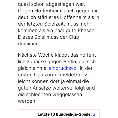
qua­si schon abge­stie­gen war.
Gegen Hof­fen­heim, auch gegen ein
deut­lich stär­ke­res Hof­fen­heim als in
der letz­ten Spiel­zeit, muss mehr
kom­men als ein paar gute Pha­sen.
Die­ses Spiel muss der Club
dominieren.
Nächs­te Woche klappt das hof­fent­
lich zuhau­se gegen Ber­lin, die sich
gleich ein­mal
ein­drucks­voll
in der
ers­ten Liga zurück­mel­de­ten. Viel­
leicht kön­nen dort ja ein­mal die
guten Ansät­ze wei­ter­ver­folgt und
die schlech­ten weg­ge­las­sen
werden.
Letz­te 10 Bundesliga-Spiele:
S
–