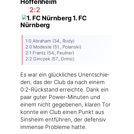
Hoffenheim
2:2
1. FC
Nürnberg
1:0 Abra­ham (34., Rudy)
2:0 Mode­s­te (51., Polanski)
2:1 Frantz (54., Feulner)
2:2 Gin­c­zek (57., Drmic)
Es war ein glück­li­ches Unent­schie­
den, das der Club da nach einem
0:2-Rückstand erreich­te. Dank ein
paar guter Power-Minuten und
einem nicht gege­be­nen, kla­ren Tor
konn­te ein Club einen Punkt aus
Sins­heim ent­füh­ren, der defen­siv
immense Pro­ble­me hatte.