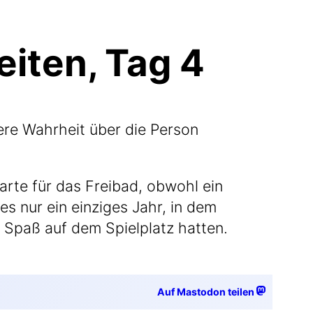
iten, Tag 4
e­re Wahr­heit über die Per­son
kar­te für das Frei­bad, obwohl ein
es nur ein ein­zi­ges Jahr, in dem
l Spaß auf dem Spiel­platz hatten.
Auf Mastodon teilen