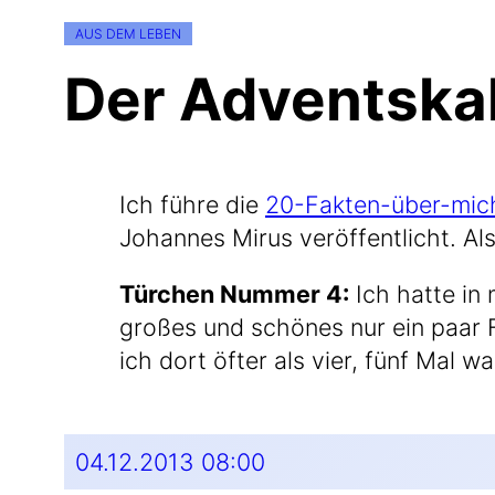
AUS DEM LEBEN
Der Adventskal
Ich füh­re die
20-Fakten-über-mic
Johan­nes Mirus ver­öf­fent­licht. Al
Tür­chen Num­mer 4:
Ich hat­te in 
gro­ßes und schö­nes nur ein paar Fa
ich dort öfter als vier, fünf Mal w
04.12.2013 08:00