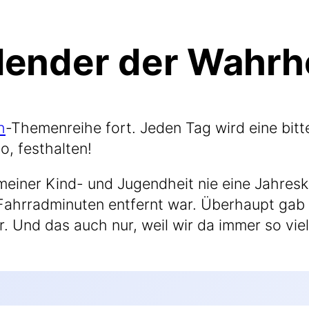
ender der Wahrhe
h
-The­men­rei­he fort. Jeden Tag wird eine bit­t
so, festhalten!
mei­ner Kind- und Jugend­heit nie eine Jah­res­
hr­rad­mi­nu­ten ent­fernt war. Über­haupt gab 
ar. Und das auch nur, weil wir da immer so vie