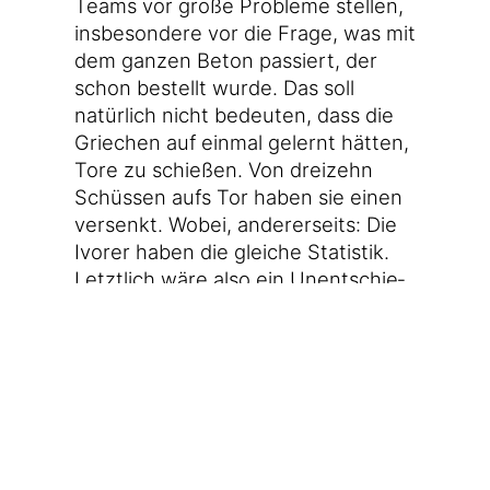
Teams vor gro­ße Pro­ble­me stel­len,
ins­be­son­de­re vor die Fra­ge, was mit
dem gan­zen Beton pas­siert, der
schon bestellt wur­de. Das soll
natür­lich nicht bedeu­ten, dass die
Grie­chen auf ein­mal gelernt hät­ten,
Tore zu schie­ßen. Von drei­zehn
Schüs­sen aufs Tor haben sie einen
ver­senkt. Wobei, ande­rer­seits: Die
Ivo­rer haben die glei­che Sta­tis­tik.
Letzt­lich wäre also ein Unent­schie­
den voll in Ord­nung gewe­sen. Das
hät­te aber bedeu­tet, dass die Elfen­
bein­küs­tia­ner wei­ter gewe­sen
wären. Und das geht natür­lich nicht
in einer Grup­pe mit Grie­chen­land.
Also gab es noch kurz vor Abpfiff
einen Elf­me­ter für die Grie­chen und