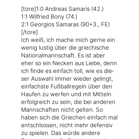
[tore]1:0 Andre­as Sama­ris (42.)
1:1 Wil­fried Bony (74.)
2:1 Geor­gi­os Sama­ras (90+3., FE)
[/tore]
Ich weiß, ich mache mich ger­ne ein
wenig lus­tig über die grie­chi­sche
Natio­nal­mann­schaft. Es ist aber
eher so ein Necken aus Lie­be, denn
ich fin­de es ein­fach toll, wie es die­
ser Aus­wahl immer wie­der gelingt,
ein­fachs­te Fuß­ball­re­geln über den
Hau­fen zu wer­fen und mit Mit­teln
erfolg­reich zu sein, die bei ande­ren
Mann­schaf­ten nicht gel­ten. So
haben sich die Grie­chen ein­fach mal
ent­schlos­sen, nicht mehr defen­siv
zu spie­len. Das wür­de ande­re