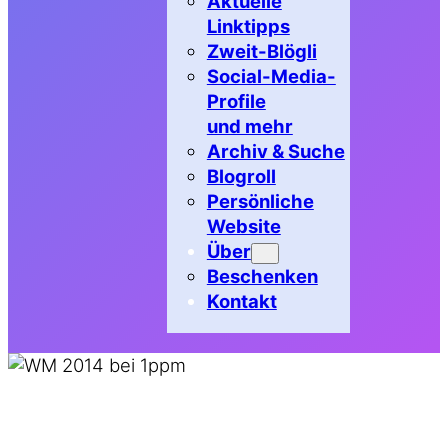
Aktuelle
Linktipps
Zweit-Blögli
Social-Media-
Profile
und mehr
Archiv & Suche
Blogroll
Persönliche
Website
Über
Beschenken
Kontakt