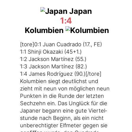
Japan
1:4
Kolumbien
[tore]0:1 Juan Cuad­ra­do (17., FE)
1:1 Shin­ji Oka­za­ki (45+1.)
1:2 Jack­son Mar­tí­nez (55.)
1:3 Jack­son Mar­tí­nez (82.)
1:4 James Rodrí­guez (90.)[/tore]
Kolum­bi­en siegt deut­lichst und
zieht mit neun von mög­li­chen neun
Punk­ten in die Run­de der letz­ten
Sech­zehn ein. Das Unglück für die
Japa­ner begann eine gute Vier­tel­
stun­de nach Beginn, als ein nicht
unbe­rech­tig­ter Elf­me­ter gegen sie