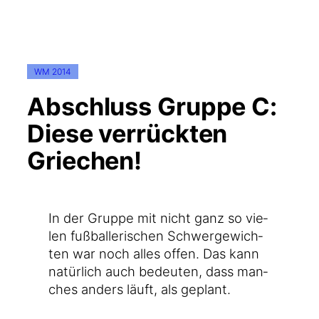
WM 2014
Abschluss Gruppe C:
Diese verrückten
Griechen!
In der Grup­pe mit nicht ganz so vie­
len fuß­bal­le­ri­schen Schwer­ge­wich­
ten war noch alles offen. Das kann
natür­lich auch bedeu­ten, dass man­
ches anders läuft, als geplant.