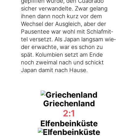
gepfif­fen wur­de, den Cuad­ra­do
sicher ver­wan­del­te. Zwar gelang
ihnen dann noch kurz vor dem
Wech­sel der Aus­gleich, aber der
Pau­sen­tee war wohl mit Schlaf­mit­
tel ver­setzt. Als Japan lang­sam wie­
der erwach­te, war es schon zu
spät. Kolum­bi­en setzt am Ende
noch zwei­mal nach und schickt
Japan damit nach Hause.
Griechenland
2:1
Elfenbeinküste