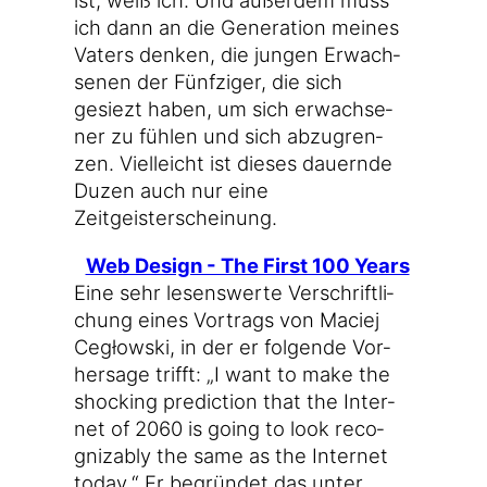
ist, weiß ich. Und außer­dem muss
ich dann an die Gene­ra­ti­on mei­nes
Vaters den­ken, die jun­gen Erwach­
se­nen der Fünf­zi­ger, die sich
gesiezt haben, um sich erwach­se­
ner zu füh­len und sich abzu­gren­
zen. Viel­leicht ist die­ses dau­ern­de
Duzen auch nur eine
Zeitgeisterscheinung.
Web Design - The First 100 Years
Eine sehr lesens­wer­te Ver­schrift­li­
chung eines Vor­trags von Maciej
Cegłow­ski, in der er fol­gen­de Vor­
her­sa­ge trifft: „I want to make the
sho­cking pre­dic­tion that the Inter­
net of 2060 is going to look reco­
gniz­ab­ly the same as the Inter­net
today.“ Er begrün­det das unter