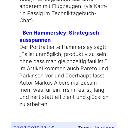
ande­rem mit Flug­zeu­gen. (via Kath­
rin Pas­sig im Techniktagebuch-
Chat)
Ben Ham­mers­ley: Stra­te­gisch
ausspannen
Der Por­trai­tier­te Ham­mers­ley sagt:
„Es ist unmög­lich, pro­duk­tiv zu sein,
ohne dass man gleich­zei­tig faul ist.“
Im Arti­kel kom­men auch Pare­to und
Par­kin­son vor und über­haupt fasst
Autor Mar­kus Albers mal zusam­
men, was für ein Irr­sinn es ist, lang
und hart statt effi­zi­ent und glück­lich
zu arbeiten.
21.08.2015 12:46
Tags:
Linktipps