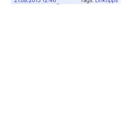
Auf Mastodon teilen
4/34: Bitte Modul
←
The Week in
Defensive installieren
Review, 33/2015
→
2 Kommentare
David Kriesel
21.08.2015 15:05
Tak­tisch aus­span­nen fin­de ich aber auch
nicht übel
Hakan Cengiz
21.08.2015 16:52