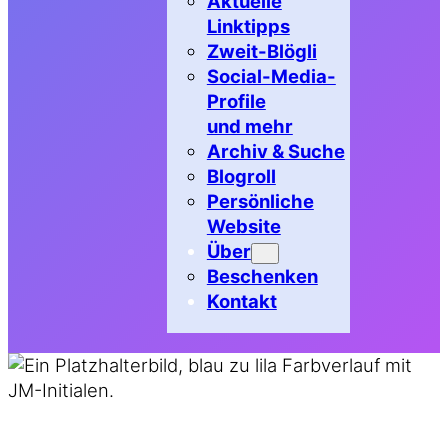
Aktuelle
Linktipps
Zweit-Blögli
Social-Media-
Profile
und mehr
Archiv & Suche
Blogroll
Persönliche
Website
Über
Beschenken
Kontakt