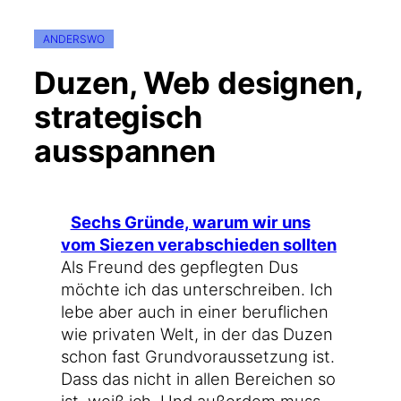
ANDERSWO
Duzen, Web designen,
strategisch
ausspannen
Sechs Grün­de, war­um wir uns
vom Sie­zen ver­ab­schie­den sollten
Als Freund des gepfleg­ten Dus
möch­te ich das unter­schrei­ben. Ich
lebe aber auch in einer beruf­li­chen
wie pri­va­ten Welt, in der das Duzen
schon fast Grund­vor­aus­set­zung ist.
Dass das nicht in allen Berei­chen so