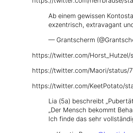
https://​twit​ter​.com/​h​e​r​r​b​r​a​u​s​e​/​s​t​a​
Ab einem gewis­sen Kon­to­stan
exzen­trisch, extra­va­gant und
— Grant­scherm (@Grantsc
https://​twit​ter​.com/​H​o​r​s​t​_​H​u​t​z​e​l​/​s​
https://​twit​ter​.com/​M​a​o​r​i​/​s​t​a​t​u​s​/​
https://​twit​ter​.com/​K​e​e​t​P​o​t​a​t​o​/​s​t​a
Lia (5a) beschreibt „Puber­tät
„Der Mensch bekommt Behaa­ru
Ich fin­de das sehr vollständi