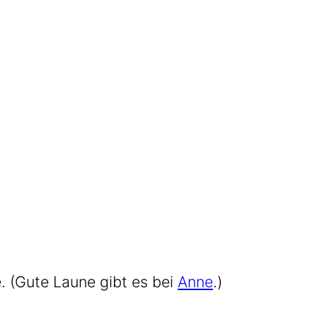
se. (Gute Lau­ne gibt es bei
Anne
.)