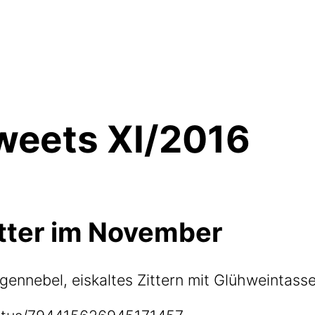
weets XI/2016
tter im November
en­ne­bel, eis­kal­tes Zit­tern mit Glüh­wein­tas­