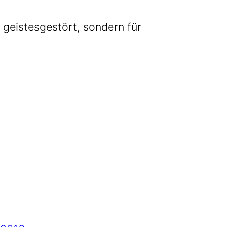
eis­tes­ge­stört, son­dern für