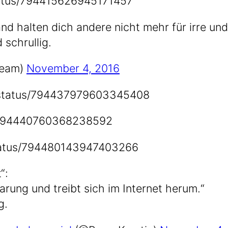
t​u​s​/​7​9​4​4​1​5​6​2​6​9​4​5​1​7​1​457
d hal­ten dich ande­re nicht mehr für irre und g
 schrullig.
heam)
Novem­ber 4, 2016
t​a​t​u​s​/​7​9​4​4​3​7​9​7​9​6​0​3​3​4​5​408
7​9​4​4​4​0​7​6​0​3​6​8​2​3​8​592
​t​u​s​/​7​9​4​4​8​0​1​4​3​9​4​7​4​0​3​266
“:
ng und treibt sich im Inter­net her­um.“
g.