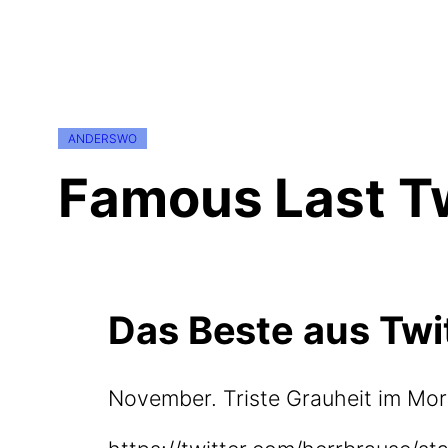
ANDERSWO
Famous Last T
Das Beste aus Twi
Novem­ber. Tris­te Grau­heit im Mor­g