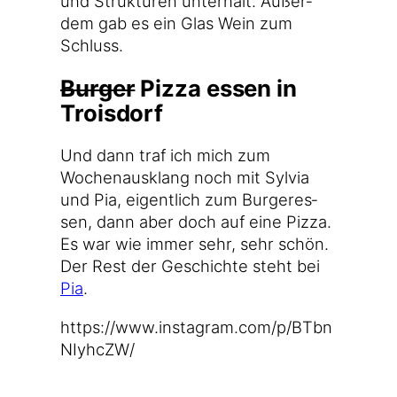
und Struk­tu­ren unter­hält. Außer­
dem gab es ein Glas Wein zum
Schluss.
Burger
Pizza essen in
Troisdorf
Und dann traf ich mich zum
Wochen­aus­klang noch mit Syl­via
und Pia, eigent­lich zum Bur­ger­es­
sen, dann aber doch auf eine Piz­za.
Es war wie immer sehr, sehr schön.
Der Rest der Geschich­te steht bei
Pia
.
https://​www​.insta​gram​.com/​p​/​B​T​b​n​
N​I​y​h​c​ZW/