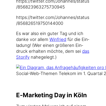
https://​twit​ter​.com/​J​o​h​a​n​n​e​s​/​s​t​a​t​u​s​
/​8​5​6​8​2​3​9​6​3​2​7​5​7​3​0​945
https://​twit​ter​.com/​J​o​h​a​n​n​e​s​/​s​t​a​t​u​s​
/​8​5​6​8​2​6​5​1​9​7​5​0​1​4​4​000
Es war also ein guter Tag und ich
dan­ke vor allem
Win­fried
für die Ein­
la­dung! (Wer einen grö­ße­ren Ein­
druck erhal­ten möch­te, dem sei
das
Sto­ri­fy
nahegelegt.)
Social-Web-Themen Tele­kom im 1. Quar­tal 
E-Marketing Day in Köln