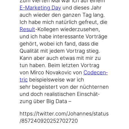
Zum vier­ten Mal war ich auf einem
E-Marketing Day
und die­ses Jahr
auch wie­der den gan­zen Tag lang.
Ich habe mich natür­lich gefreut, die
Result
-Kol­le­gen wie­der­zu­se­hen,
und ich habe inter­es­san­te Vor­trä­ge
gehört, wobei ich fand, dass die
Qua­li­tät mit jedem Vor­trag stieg.
Kann aber auch etwas mit mir zu
tun haben. Beim letz­ten Vor­trag
von Mir­co Nova­ko­vic von
Code­cen­
tric
bei­spiels­wei­se war ich
sehr begeis­tert von der nüch­ter­nen
und doch rea­lis­ti­schen Ein­schät­
zung über Big Data –
https://​twit​ter​.com/​J​o​h​a​n​n​e​s​/​s​t​a​t​u​s​
/​8​5​7​2​4​0​9​2​0​2​5​2​7​0​2​720