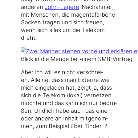
ande­ren
John-Legere
-Nach­ah­mer,
mit Men­schen, die magen­ta­far­be­ne
Socken tra­gen und sich freu­en,
wenn sich alles um die Tele­kom
dreht.
Blick in die Men­ge bei einem SMB-Vortrag
Aber ich will es nicht ver­schrei­
en. Allei­ne, dass man Exter­ne wie
mich ein­ge­la­den hat, zeigt ja, dass
sich die Tele­kom (lokal) ver­net­zen
möch­te und das kann ich nur begrü­
ßen. Und ich habe auch das eine
oder ande­re an Inhalt mit­ge­nom­
men, zum Bei­spiel über Tinder. ?