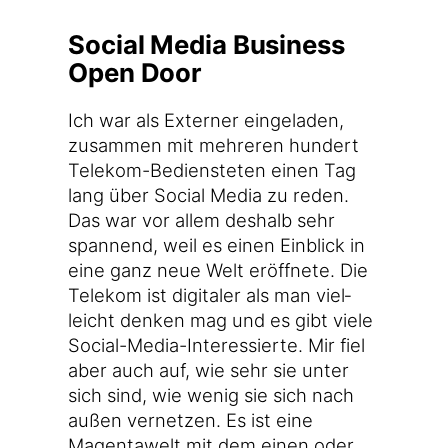
Social Media Business
Open Door
Ich war als Exter­ner ein­ge­la­den,
zusam­men mit meh­re­ren hun­dert
Telekom-Bediensteten einen Tag
lang über Social Media zu reden.
Das war vor allem des­halb sehr
span­nend, weil es einen Ein­blick in
eine ganz neue Welt eröff­ne­te. Die
Tele­kom ist digi­ta­ler als man viel­
leicht den­ken mag und es gibt vie­le
Social-Media-Interessierte. Mir fiel
aber auch auf, wie sehr sie unter
sich sind, wie wenig sie sich nach
außen ver­net­zen. Es ist eine
Magen­ta­welt mit dem einen oder