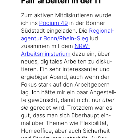
Fair arbeiten in der IT
Zum akti­ven Mit­dis­ku­tie­ren wur­de
ich ins
Podi­um 49
in der Bon­ner
Süd­stadt ein­ge­la­den. Die
Regio­nal­
agen­tur Bonn/Rhein-Sieg
lud
zusam­men mit dem
NRW-
Arbeitsministerium
dazu ein, über
neu­es, digi­ta­les Arbei­ten zu dis­ku­
tie­ren. Ein sehr inter­es­san­ter und
ergie­bi­ger Abend, auch wenn der
Fokus stark auf den Arbeit­ge­bern
lag. Ich hät­te mir ein paar Ange­stell­
te gewünscht, damit nicht nur
über
sie
gere­det wird. Trotz­dem war es
gut, dass man sich über­haupt ein­
mal über The­men wie Fle­xi­bi­li­tät,
Home­of­fice, aber auch Sicher­heit