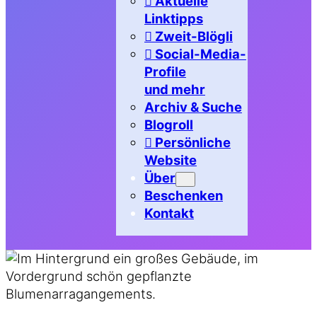
Aktuelle
Linktipps
Zweit-Blögli
Social-Media-
Profile
und mehr
Archiv & Suche
Blogroll
Persönliche
Website
Über
Beschenken
Kontakt