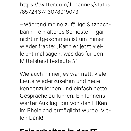
https://​twit​ter​.com/​J​o​h​a​n​n​e​s​/​s​t​a​t​u​s​
/​8​5​7​2​4​3​7​4​3​0​7​8​0​1​9​073
– wäh­rend mei­ne zufäl­li­ge Sitz­nach­
ba­rin – ein älte­res Semes­ter – gar
nicht mit­ge­kom­men ist um immer
wie­der frag­te: „Kann er jetzt viel­
leicht mal sagen, was das für den
Mit­tel­stand bedeutet?“
Wie auch immer, es war nett, vie­le
Leu­te wie­der­zu­se­hen und neue
ken­nen­zu­ler­nen und ein­fach net­te
Gesprä­che zu füh­ren. Ein loh­nens­
wer­ter Aus­flug, der von den IHKen
im Rhein­land ermög­licht wur­de. Vie­
len Dank!