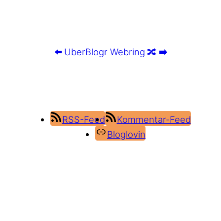
⬅️
UberBlogr Webring
🔀
➡️
RSS-Feed
Kommentar-Feed
Bloglovin