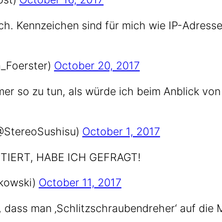
ch. Kenn­zei­chen sind für mich wie IP-Adresse
_Foerster)
Octo­ber 20, 2017
mmer so zu tun, als wür­de ich beim Anblick von 
 (@StereoSushisu)
Octo­ber 1, 2017
TIERT, HABE ICH GEFRAGT!
ukowski)
Octo­ber 11, 2017
t, dass man ‚Schlitz­schrau­ben­dre­her‘ auf die 