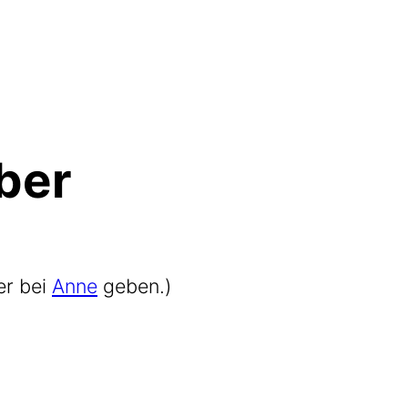
ber
er bei
Anne
geben.)