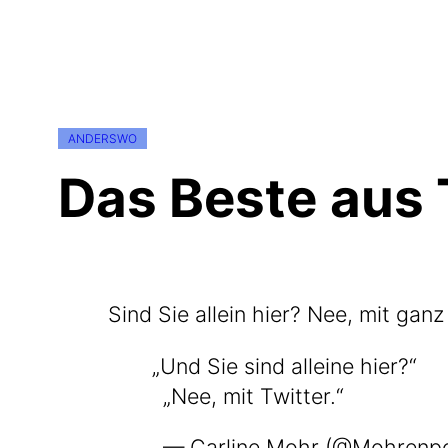
ANDERSWO
Das Beste aus 
Sind Sie allein hier? Nee, mit gan
„
Und Sie sind allei­ne hier?“
„Nee, mit Twitter.“
— Car­line Mohr (@Mohrenp