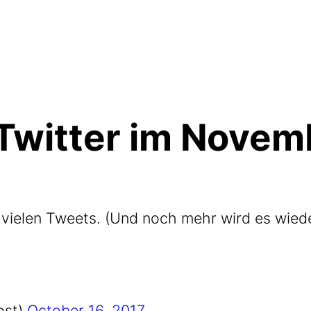
Twitter im Novem
z vie­len Tweets. (Und noch mehr wird es wie­d
ost)
Octo­ber 16, 2017