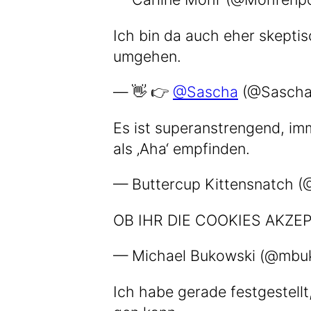
Ich bin da auch eher skep­tis
umgehen.
— 👋 👉
@Sascha
(@Sascha
Es ist super­an­stren­gend, i
als ‚Aha‘ empfinden.
— But­ter­cup Kit­tens­natch
OB IHR DIE COOKIES AKZEP
— Micha­el Bukow­ski (@mb
Ich habe gera­de fest­ge­stell