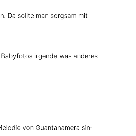
n. Da soll­te man sorg­sam mit
Baby­fo­tos irgend­et­was ande­res
Melo­die von Guan­tan­ame­ra sin­