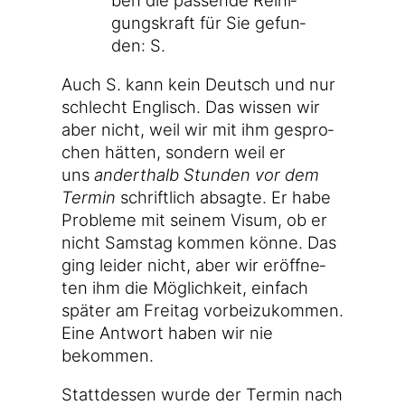
gungs­kraft für Sie gefun­
den: S.
Auch S. kann kein Deutsch und nur
schlecht Eng­lisch. Das wis­sen wir
aber nicht, weil wir mit ihm gespro­
chen hät­ten, son­dern weil er
uns
andert­halb Stun­den vor dem
Ter­min
schrift­lich absag­te. Er habe
Pro­ble­me mit sei­nem Visum, ob er
nicht Sams­tag kom­men kön­ne. Das
ging lei­der nicht, aber wir eröff­ne­
ten ihm die Mög­lich­keit, ein­fach
spä­ter am Frei­tag vor­bei­zu­kom­men.
Eine Ant­wort haben wir nie
bekommen.
Statt­des­sen wur­de der Ter­min nach