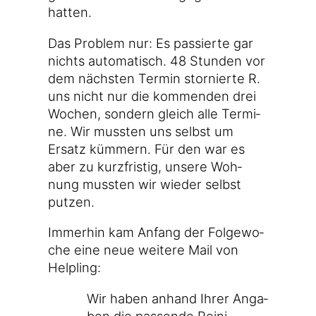
hatten.
Das Pro­blem nur: Es pas­sier­te gar
nichts auto­ma­tisch. 48 Stun­den vor
dem nächs­ten Ter­min stor­nier­te R.
uns nicht nur die kom­men­den drei
Wochen, son­dern gleich alle Ter­mi­
ne. Wir muss­ten uns selbst um
Ersatz küm­mern. Für den war es
aber zu kurz­fris­tig, unse­re Woh­
nung muss­ten wir wie­der selbst
putzen.
Immer­hin kam Anfang der Fol­ge­wo­
che eine neue wei­te­re Mail von
Helpling:
Wir haben anhand Ihrer Anga­
ben die pas­sen­de Rei­ni­