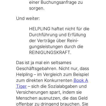
einer Buchungs­an­fra­ge zu
sorgen.
Und wei­ter:
HELPLING haf­tet nicht für die
Durch­füh­rung und Erfül­lung
der Ver­trä­ge über Rei­ni­
gungs­leis­tun­gen durch die
REINIGUNGSKRAFT.
Das ist ja mal ein selt­sa­mes
Geschäfts­ge­bah­ren. Nicht nur, dass
Hel­pling – im Ver­gleich zum Bei­spiel
zum direk­ten Kon­kur­ren­ten
Book A
Tiger
– sich die Sozi­al­ab­ga­ben und
Ver­si­che­run­gen spart, indem sie
Men­schen aus­nut­zen, die das Geld
offen­bar zu drin­gend brau­chen. Sie