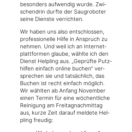
beson­ders auf­wen­dig wur­de. Zwi­
schen­drin durf­te der Saug­ro­bo­ter
sei­ne Diens­te verrichten.
Wir haben uns also ent­schlos­sen,
pro­fes­sio­nel­le Hil­fe in Anspruch zu
neh­men. Und weil ich an Inter­net­
platt­for­men glau­be, wähl­te ich den
Dienst Hel­pling aus. „Geprüf­te Putz­
hil­fen ein­fach online buchen“ ver­
spre­chen sie und tat­säch­lich, das
Buchen ist recht ein­fach mög­lich.
Wir wähl­ten ab Anfang Novem­ber
einen Ter­min für eine wöchent­li­che
Rei­ni­gung am Frei­tag­nach­mit­tag
aus, kur­ze Zeit dar­auf mel­de­te Hel­
pling freudig: