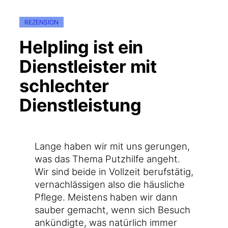
REZENSION
Helpling ist ein
Dienstleister mit
schlechter
Dienstleistung
Lan­ge haben wir mit uns gerun­gen,
was das The­ma Putz­hil­fe angeht.
Wir sind bei­de in Voll­zeit berufs­tä­tig,
ver­nach­läs­si­gen also die häus­li­che
Pfle­ge. Meis­tens haben wir dann
sau­ber gemacht, wenn sich Besuch
ankün­dig­te, was natür­lich immer