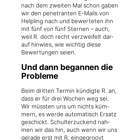
nach dem zwei­ten Mal schon gaben
wir den pene­tran­ten E-Mails von
Hel­pling nach und bewer­te­ten ihn
mit fünf von fünf Ster­nen – auch,
weil R. doch recht ver­zwei­felt dar­
auf hin­wies, wie wich­tig die­se
Bewer­tun­gen seien.
Und dann begannen die
Probleme
Beim drit­ten Ter­min kün­dig­te R. an,
dass er für drei Wochen weg sei.
Wir müss­ten uns um nichts küm­
mern, es wer­de auto­ma­tisch Ersatz
geschickt. Schul­ter­zu­ckend nah­
men wir das hin, auch wenn wir uns
gera­de erst mit R. ein­ge­groovt