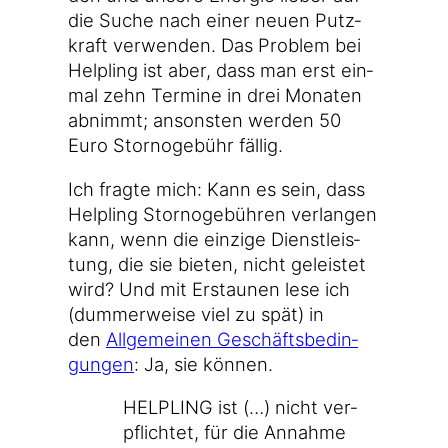
die Suche nach einer neu­en Putz­
kraft ver­wen­den. Das Pro­blem bei
Hel­pling ist aber, dass man erst ein­
mal zehn Ter­mi­ne in drei Mona­ten
abnimmt; ansons­ten wer­den 50
Euro Stor­no­ge­bühr fällig.
Ich frag­te mich: Kann es sein, dass
Hel­pling Stor­no­ge­büh­ren ver­lan­gen
kann, wenn die ein­zi­ge Dienst­leis­
tung, die sie bie­ten, nicht geleis­tet
wird? Und mit Erstau­nen lese ich
(dum­mer­wei­se viel zu spät) in
den
All­ge­mei­nen Geschäfts­be­din­
gun­gen
: Ja, sie können.
HELPLING ist (…) nicht ver­
pflich­tet, für die Annah­me