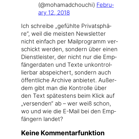
(@mohamadchouchi)
Febru­
ary 12, 2018
Ich schrei­be „gefühl­te Pri­vat­sphä­
re“, weil die meis­ten News­let­ter
nicht ein­fach per Mail­pro­gramm ver­
schickt wer­den, son­dern über einen
Dienst­leis­ter, der nicht nur die Emp­
fän­ger­da­ten und Tex­te unkon­trol­
lier­bar abspei­chert, son­dern auch
öffent­li­che Archi­ve anbie­tet. Außer­
dem gibt man die Kon­trol­le über
den Text spä­tes­tens beim Klick auf
„ver­sen­den“ ab – wer weiß schon,
wo und wie die E-Mail bei den Emp­
fän­gern landet?
Keine Kommentarfunktion