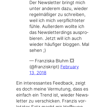
Der News­let­ter bringt mich
unter ande­rem dazu, wie­der
regel­mä­ßi­ger zu schrei­ben,
weil ich mich ver­pflich­te­ter
füh­le. Außer­dem woll­te ich
das News­let­ter­dings aus­pro­
bie­ren. Jetzt will ich auch
wie­der häu­fi­ger blog­gen. Mal
sehen ;)
— Fran­zis­ka Bluhm 💥
(@franziskript)
Febru­ary
13, 2018
Ein inter­es­san­tes Feed­back, zeigt
es doch mei­ne Ver­mu­tung, dass es
ein­fach ein Trend ist, wie­der News­
let­ter zu ver­schi­cken. Fran­zis vor­
letz­ter Satz macht mir Hoff­nung,