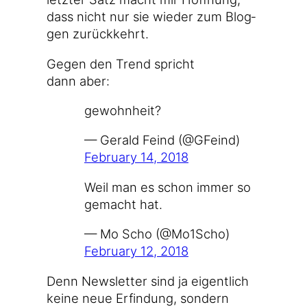
dass nicht nur sie wie­der zum Blog­
gen zurückkehrt.
Gegen den Trend spricht
dann aber:
gewohn­heit?
— Gerald Feind (@GFeind)
Febru­ary 14, 2018
Weil man es schon immer so
gemacht hat.
— Mo Scho (@Mo1Scho)
Febru­ary 12, 2018
Denn News­let­ter sind ja eigent­lich
kei­ne neue Erfin­dung, son­dern