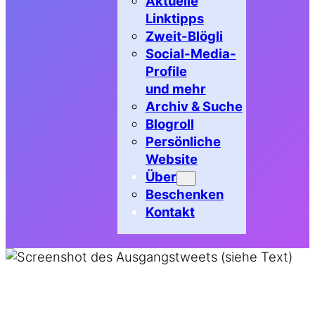
Aktuelle
Linktipps
Zweit-Blögli
Social-Media-
Profile
und mehr
Archiv & Suche
Blogroll
Persönliche
Website
Über
Beschenken
Kontakt