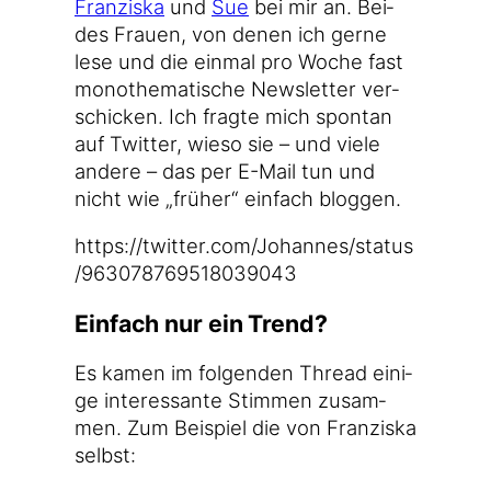
Fran­zis­ka
und
Sue
bei mir an. Bei­
des Frau­en, von denen ich ger­ne
lese und die ein­mal pro Woche fast
mono­the­ma­ti­sche News­let­ter ver­
schi­cken. Ich frag­te mich spon­tan
auf Twit­ter, wie­so sie – und vie­le
ande­re – das per E-Mail tun und
nicht wie „frü­her“ ein­fach bloggen.
https://​twit​ter​.com/​J​o​h​a​n​n​e​s​/​s​t​a​t​u​s​
/​9​6​3​0​7​8​7​6​9​5​1​8​0​3​9​043
Einfach nur ein Trend?
Es kamen im fol­gen­den Thread eini­
ge inter­es­san­te Stim­men zusam­
men. Zum Bei­spiel die von Fran­zis­ka
selbst: