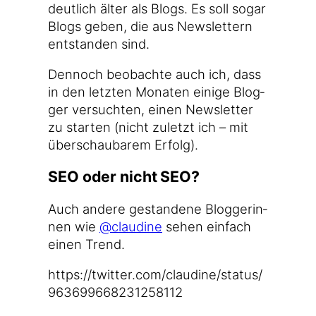
deut­lich älter als Blogs. Es soll sogar
Blogs geben, die aus News­let­tern
ent­stan­den sind.
Den­noch beob­ach­te auch ich, dass
in den letz­ten Mona­ten eini­ge Blog­
ger ver­such­ten, einen News­let­ter
zu star­ten (nicht zuletzt ich – mit
über­schau­ba­rem Erfolg).
SEO oder nicht SEO?
Auch ande­re gestan­de­ne Blog­ge­rin­
nen wie
@claudine
sehen ein­fach
einen Trend.
https://​twit​ter​.com/​c​l​a​u​d​i​n​e​/​s​t​a​t​u​s​/​
9​6​3​6​9​9​6​6​8​2​3​1​2​5​8​112