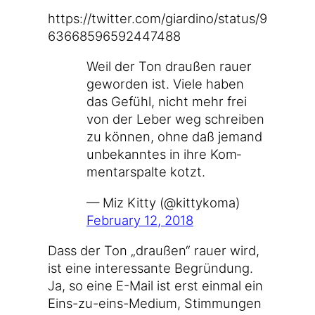
https://​twit​ter​.com/​g​i​a​r​d​i​n​o​/​s​t​a​t​u​s​/​9​
6​3​6​6​8​5​9​6​5​9​2​4​4​7​488
Weil der Ton drau­ßen rau­er
gewor­den ist. Vie­le haben
das Gefühl, nicht mehr frei
von der Leber weg schrei­ben
zu kön­nen, ohne daß jemand
unbe­kann­tes in ihre Kom­
men­tar­spal­te kotzt.
— Miz Kit­ty (@kittykoma)
Febru­ary 12, 2018
Dass der Ton „drau­ßen“ rau­er wird,
ist eine inter­es­san­te Begrün­dung.
Ja, so eine E-Mail ist erst ein­mal ein
Eins-zu-eins-Medium, Stim­mun­gen