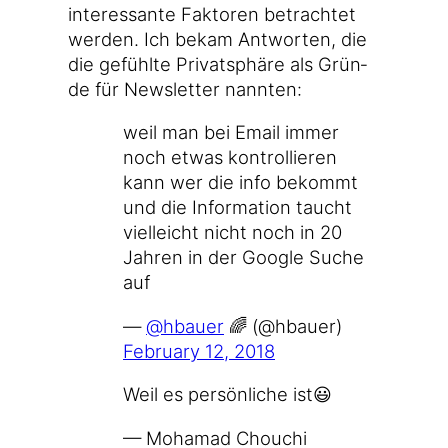
inter­es­san­te Fak­to­ren betrach­tet
wer­den. Ich bekam Ant­wor­ten, die
die gefühl­te Pri­vat­sphä­re als Grün­
de für News­let­ter nannten:
weil man bei Email immer
noch etwas kon­trol­lie­ren
kann wer die info bekommt
und die Infor­ma­ti­on taucht
viel­leicht nicht noch in 20
Jah­ren in der Goog­le Suche
auf
—
@hbauer
🌈 (@hbauer)
Febru­ary 12, 2018
Weil es per­sön­li­che ist😃
— Moha­mad Chou­chi