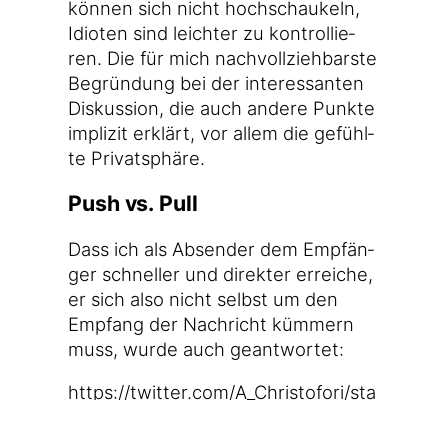
kön­nen sich nicht hoch­schau­keln,
Idio­ten sind leich­ter zu kon­trol­lie­
ren. Die für mich nach­voll­zieh­bars­te
Begrün­dung bei der inter­es­san­ten
Dis­kus­si­on, die auch ande­re Punk­te
impli­zit erklärt, vor allem die gefühl­
te Privatsphäre.
Push vs. Pull
Dass ich als Absen­der dem Emp­fän­
ger schnel­ler und direk­ter errei­che,
er sich also nicht selbst um den
Emp­fang der Nach­richt küm­mern
muss, wur­de auch geantwortet:
https://​twit​ter​.com/​A​_​C​h​r​i​s​t​o​f​o​r​i​/​s​t​a​
t​u​s​/​9​6​3​0​7​9​2​7​0​4​1​8​5​3​8​497