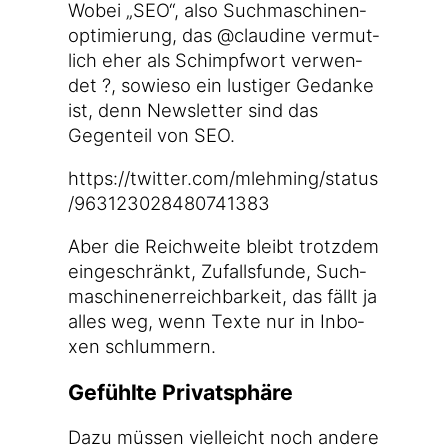
Wobei „SEO“, also Such­ma­schi­nen­
op­ti­mie­rung, das @claudine ver­mut­
lich eher als Schimpf­wort ver­wen­
det ?, sowie­so ein lus­ti­ger Gedan­ke
ist, denn News­let­ter sind das
Gegen­teil von SEO.
https://​twit​ter​.com/​m​l​e​h​m​i​n​g​/​s​t​a​t​u​s​
/​9​6​3​1​2​3​0​2​8​4​8​0​7​4​1​383
Aber die Reich­wei­te bleibt trotz­dem
ein­ge­schränkt, Zufalls­fun­de, Such­
ma­schi­nen­er­reich­bar­keit, das fällt ja
alles weg, wenn Tex­te nur in Inbo­
xen schlummern.
Gefühlte Privatsphäre
Dazu müs­sen viel­leicht noch ande­re