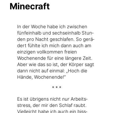
Minecraft
In der Woche habe ich zwi­schen
fünf­ein­halb und sechs­ein­halb Stun­
den pro Nacht geschla­fen. So gerä­
dert fühl­te ich mich dann auch am
ein­zi­gen voll­kom­men frei­en
Wochen­en­de für eine län­ge­re Zeit.
Aber wie das so ist, der Kör­per sagt
dann nicht auf ein­mal: „Hoch die
Hän­de, Wochenende!“
* * *
Es ist übri­gens nicht
nur
Arbeits­
stress, der mir den Schlaf raubt.
Viel­leicht habe ich auch ein biss­