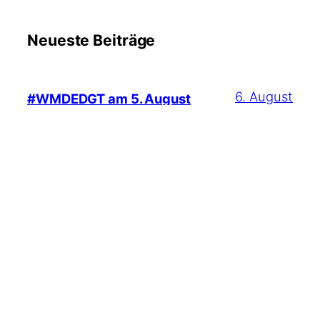
Neueste Beiträge
6. August
#WMDEDGT am 5. August
2026
2026
17. Juli
Früher habe ich gerne Fußball
gesehen
2026
6. Juli 2026
#WMDEDGT am 5. Juli 2026