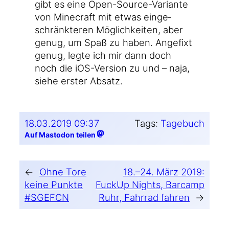
gibt es eine Open-Source-Variante
von Mine­craft mit etwas ein­ge­
schränk­te­ren Mög­lich­kei­ten, aber
genug, um Spaß zu haben. Ange­fixt
genug, leg­te ich mir dann doch
noch die iOS-Version zu und – naja,
sie­he ers­ter Absatz.
18.03.2019 09:37
Tags:
Tagebuch
Auf Mastodon teilen
←
Ohne Tore
18.–24. März 2019:
keine Punkte
FuckUp Nights, Barcamp
#SGEFCN
Ruhr, Fahrrad fahren
→