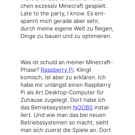
chen exzes­siv Mine­craft gespielt.
Late to the par­ty, I know. Es ent­
spannt mich gera­de aber sehr,
durch mei­ne eige­ne Welt zu flie­gen,
Din­ge zu bau­en und zu optimieren.
Was ist schuld an mei­ner Minecraft-
Phase?
Raspber­ry Pi
. Klingt
komisch, ist aber zu erklä­ren. Ich
habe mir unlängst einen Raspber­ry
Pi als Art Desktop-Computer für
Zuhau­se zuge­legt. Dort habe ich
das Betriebs­sys­tem
NOOBS
instal­
liert. Und wie man das bei neu­en
Betriebs­sys­te­men so macht, sieht
man sich zuerst die Spie­le an. Dort