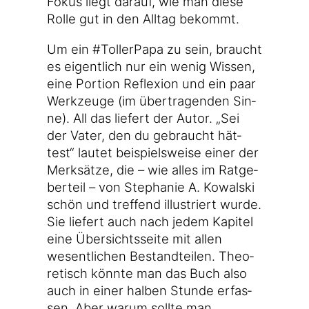
Fokus liegt dar­auf, wie man die­se
Rol­le gut in den All­tag bekommt.
Um ein #Tol­ler­Pa­pa zu sein, braucht
es eigent­lich nur ein wenig Wis­sen,
eine Por­ti­on Refle­xi­on und ein paar
Werk­zeu­ge (im über­tra­gen­den Sin­
ne). All das lie­fert der Autor. „Sei
der Vater, den du gebraucht hät­
test“ lau­tet bei­spiels­wei­se einer der
Merk­sät­ze, die – wie alles im Rat­ge­
ber­teil – von Ste­pha­nie A. Kowal­ski
schön und tref­fend illus­triert wur­de.
Sie lie­fert auch nach jedem Kapi­tel
eine Über­sichts­sei­te mit allen
wesent­li­chen Bestand­tei­len. Theo­
re­tisch könn­te man das Buch also
auch in einer hal­ben Stun­de erfas­
sen. Aber war­um soll­te man.