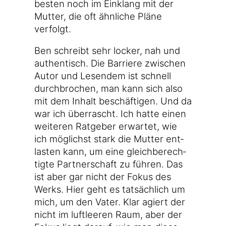
bes­ten noch im Ein­klang mit der
Mut­ter, die oft ähn­li­che Plä­ne
verfolgt.
Ben schreibt sehr locker, nah und
authen­tisch. Die Bar­rie­re zwi­schen
Autor und Lesen­dem ist schnell
durch­bro­chen, man kann sich also
mit dem Inhalt beschäf­ti­gen. Und da
war ich über­rascht. Ich hat­te einen
wei­te­ren Rat­ge­ber erwar­tet, wie
ich mög­lichst stark die Mut­ter ent­
las­ten kann, um eine gleich­be­rech­
tig­te Part­ner­schaft zu füh­ren. Das
ist aber gar nicht der Fokus des
Werks. Hier geht es tat­säch­lich um
mich, um den Vater. Klar agiert der
nicht im luft­lee­ren Raum, aber der