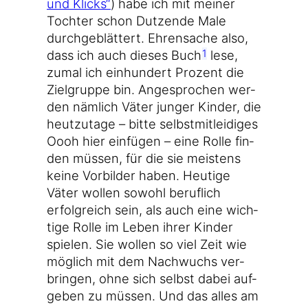
und Klicks“
) habe ich mit mei­ner
Toch­ter schon Dut­zen­de Male
durch­ge­blät­tert. Ehren­sa­che also,
dass ich auch die­ses Buch
lese,
1
zumal ich ein­hun­dert Pro­zent die
Ziel­grup­pe bin. Ange­spro­chen wer­
den näm­lich Väter jun­ger Kin­der, die
heut­zu­ta­ge – bit­te selbst­mit­lei­di­ges
Oooh hier ein­fü­gen – eine Rol­le fin­
den müs­sen, für die sie meis­tens
kei­ne Vor­bil­der haben. Heu­ti­ge
Väter wol­len sowohl beruf­lich
erfolg­reich sein, als auch eine wich­
ti­ge Rol­le im Leben ihrer Kin­der
spie­len. Sie wol­len so viel Zeit wie
mög­lich mit dem Nach­wuchs ver­
brin­gen, ohne sich selbst dabei auf­
ge­ben zu müs­sen. Und das alles am