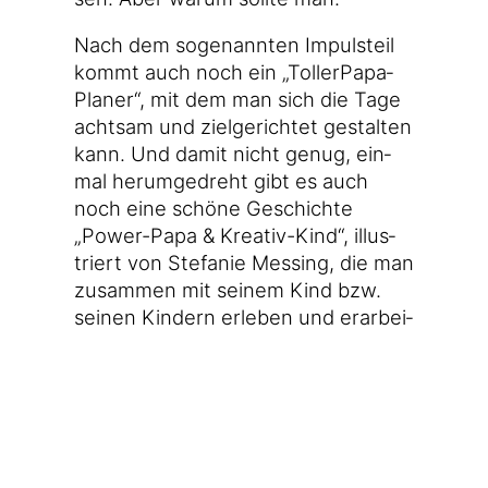
Nach dem soge­nann­ten Impuls­teil
kommt auch noch ein „Tol­ler­Pa­pa­
Pla­ner“, mit dem man sich die Tage
acht­sam und ziel­ge­rich­tet gestal­ten
kann. Und damit nicht genug, ein­
mal her­um­ge­dreht gibt es auch
noch eine schö­ne Geschich­te
„Power-Papa & Kreativ-Kind“, illus­
triert von Ste­fa­nie Mes­sing, die man
zusam­men mit sei­nem Kind bzw.
sei­nen Kin­dern erle­ben und erar­bei­
ten kann.
#Tol­ler­Pa­pa ist also vor­ne wie hin­
ten ein sehr schö­nes und lesens­
wer­tes Buch. Ich kann es jedem
Vater nur emp­feh­len. Macht sich