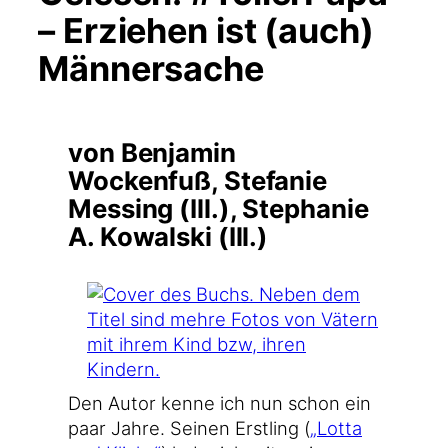
– Erziehen ist (auch)
Männersache
von Benjamin
Wockenfuß, Stefanie
Messing (Ill.), Stephanie
A. Kowalski (Ill.)
Den Autor ken­ne ich nun schon ein
paar Jah­re. Sei­nen Erst­ling (
„Lot­ta