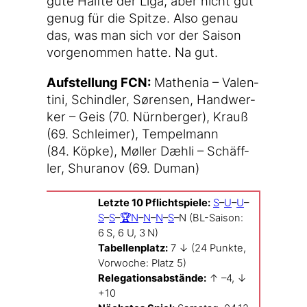
gute Hälf­te der Liga, aber nicht gut
genug für die Spit­ze. Also genau
das, was man sich vor der Sai­son
vor­ge­nom­men hat­te. Na gut.
Auf­stel­lung FCN:
Mathe­nia – Valen­
ti­ni, Schind­ler, Søren­sen, Hand­wer­
ker – Geis (70. Nürn­ber­ger), Krauß
(69. Schlei­mer), Tem­pel­mann
(84. Köp­ke), Møl­ler Dæh­li – Schäff­
ler, Shura­nov (69. Duman)
Letz­te 10 Pflicht­spie­le:
S
–
U
–
U
–
S
–
S
–
🏆N
–
N
–
N
–
S
–N (BL-Saison:
6 S, 6 U, 3 N)
Tabel­len­platz:
7
↓ (24 Punk­te,
Vor­wo­che: Platz 5)
Rele­ga­ti­ons­ab­stän­de:
↑ –4, ↓
+10