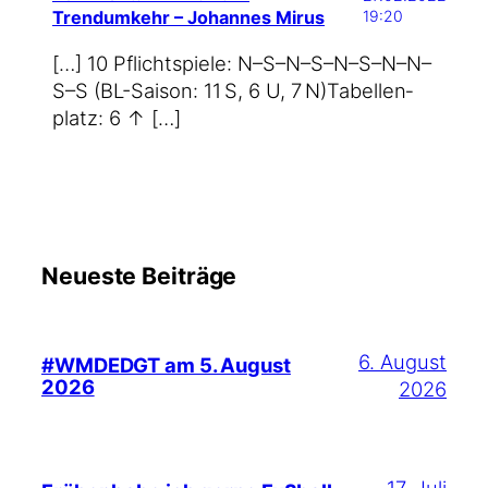
Trendumkehr – Johannes Mirus
19:20
[…] 10 Pflicht­spie­le: N–S–N–S–N–S–N–N–
S–S (BL-Saison: 11 S, 6 U, 7 N)Tabel­len­
platz: 6 ↑ […]
Neueste Beiträge
6. August
#WMDEDGT am 5. August
2026
2026