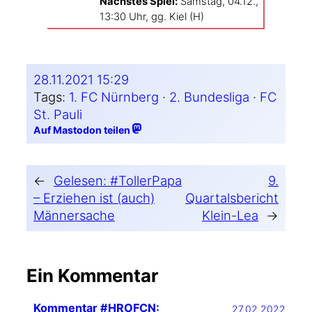
Nächs­tes Spiel:
Sams­tag, 04.12.,
13:30 Uhr, gg. Kiel (H)
28.11.2021 15:29
Tags:
1. FC Nürnberg
 · 
2. Bundesliga
 · 
FC
St. Pauli
Auf Mastodon teilen
←
Gelesen: #TollerPapa
9.
– Erziehen ist (auch)
Quartalsbericht
Männersache
Klein-Lea
→
Ein Kommentar
Kommentar #HROFCN:
27.02.2022