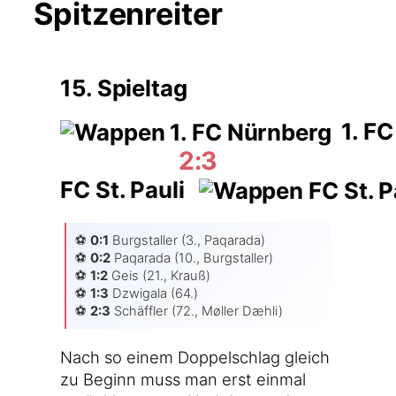
Spitzenreiter
15. Spieltag
1. FC
2:3
FC St. Pauli
⚽️
0:1
Burg­stal­ler (3., Paqa­ra­da)
⚽️
0:2
Paqa­ra­da (10., Burg­stal­ler)
⚽️
1:2
Geis (21., Krauß)
⚽️
1:3
Dzwi­ga­la (64.)
⚽️
2:3
Schäff­ler (72., Møl­ler Dæhli)
Nach so einem Dop­pel­schlag gleich
zu Beginn muss man erst ein­mal