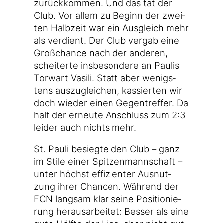
zurück­kom­men. Und das tat der
Club. Vor allem zu Beginn der zwei­
ten Halb­zeit war ein Aus­gleich mehr
als ver­dient. Der Club ver­gab eine
Groß­chan­ce nach der ande­ren,
schei­ter­te ins­be­son­de­re an Pau­lis
Tor­wart Vasi­li. Statt aber wenigs­
tens aus­zu­glei­chen, kas­sier­ten wir
doch wie­der einen Gegen­tref­fer. Da
half der erneu­te Anschluss zum 2:3
lei­der auch nichts mehr.
St. Pau­li besieg­te den Club – ganz
im Sti­le einer Spit­zen­mann­schaft –
unter höchst effi­zi­en­ter Aus­nut­
zung ihrer Chan­cen. Wäh­rend der
FCN lang­sam klar sei­ne Posi­tio­nie­
rung her­aus­ar­bei­tet: Bes­ser als eine