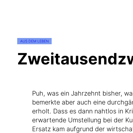
AUS DEM LEBEN
Zweitausendz
Puh, was ein Jahr­zehnt bis­her, w
bemerk­te aber auch eine durch­gän­
erholt. Dass es dann naht­los in Krie
erwar­ten­de Umstel­lung bei der Kun
Ersatz kam auf­grund der wirt­schaf