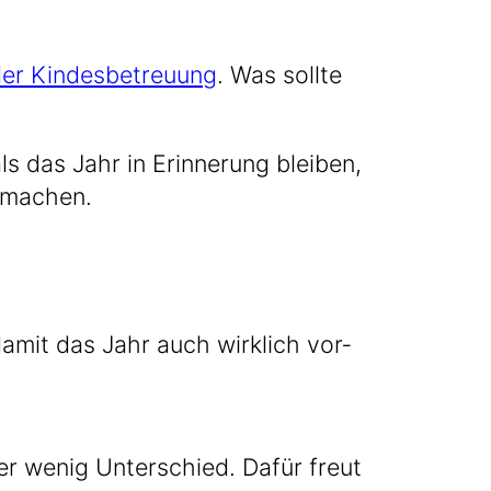
er Kin­des­be­treu­ung
. Was soll­te
s das Jahr in Erin­ne­rung blei­ben,
s machen.
 damit das Jahr auch wirk­lich vor­
er wenig Unter­schied. Dafür freut