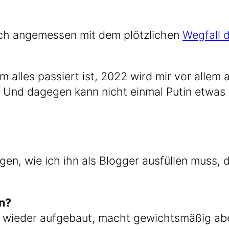
ich ange­mes­sen mit dem plötz­li­chen
Weg­fall d
 alles pas­siert ist, 2022 wird mir vor allem al
 Und dage­gen kann nicht ein­mal Putin etwa
gen, wie ich ihn als Blog­ger aus­fül­len muss,
n?
wie­der auf­ge­baut, macht gewichts­mä­ßig ab