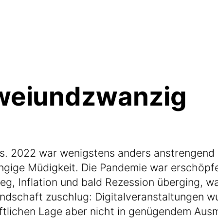
weiundzwanzig
as. 2022 war wenigs­tens anders anstren­gend a
gi­ge Müdig­keit. Die Pan­de­mie war erschöp­f
g, Infla­ti­on und bald Rezes­si­on über­ging, wa
d­schaft zuschlug: Digi­tal­ver­an­stal­tun­gen
t­li­chen Lage aber nicht in genü­gen­dem Aus­