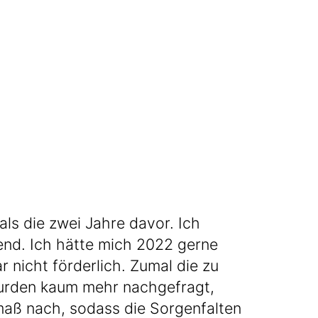
ls die zwei Jah­re davor. Ich
end. Ich hät­te mich 2022 ger­ne
r nicht för­der­lich. Zumal die zu
 wur­den kaum mehr nach­ge­fragt,
maß nach, sodass die Sor­gen­fal­ten