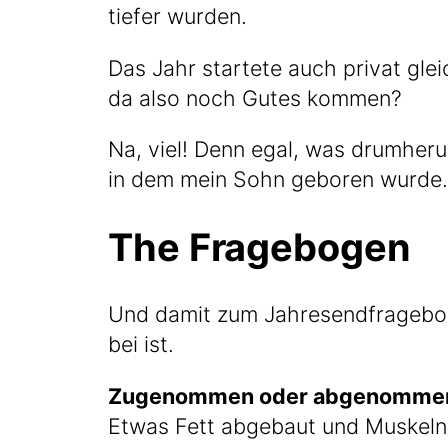
tie­fer wurden.
Das Jahr star­te­te auch pri­vat gle
da also noch Gutes kommen?
Na, viel! Denn egal, was drum­her­um
in dem mein Sohn gebo­ren wur­de.
The Fragebogen
Und damit zum Jah­res­end­fra­ge­bo­
bei ist.
Zuge­nom­men oder abge­nom­me
Etwas Fett abge­baut und Mus­keln 