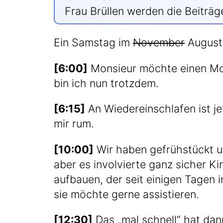
Frau Brül­len wer­den die Bei­tr
Ein Sams­tag im
Novem­ber
August
[6:00]
Mon­sieur möch­te einen Mor­
bin ich nun trotzdem.
[6:15]
An Wie­der­ein­schla­fen ist
mir rum.
[10:00]
Wir haben gefrüh­stückt u
aber es invol­vier­te ganz sicher Ki
auf­bau­en, der seit eini­gen Tagen i
sie möch­te ger­ne assistieren.
[12:30]
Das „mal schnell“ hat dann