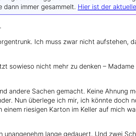
ä­ge dann immer gesam­melt.
Hier ist der aktu­el­
.
gen­trunk. Ich muss zwar nicht auf­ste­hen, da
 jetzt sowie­so nicht mehr zu den­ken – Madam
nd ande­re Sachen gemacht. Kei­ne Ahnung mehr
n­der. Nun über­le­ge ich mir, ich könn­te doch 
n einem rie­si­gen Kar­ton im Kel­ler auf mich w
 unan­ge­nehm lan­ge gedau­ert. Und zwei Schr