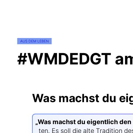
AUS DEM LEBEN
#WMDEDGT am 
Was machst du eig
„
Was machst du eigent­lich den
ten. Es soll die alte Tra­di­ti­o