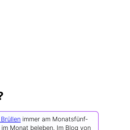
?
Brül­len
immer am Monats­fünf­
Tag im Monat bele­ben. Im Blog von