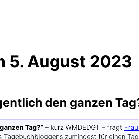
5. August 2023
entlich den ganzen Tag
 gan­zen Tag?“
– kurz WMDEDGT – fragt
Frau 
n des Tage­buch­blog­gens zumin­dest für einen 