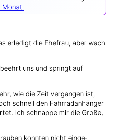
le Monat.
s erle­digt die Ehe­frau, aber wach
e beehrt uns und springt auf
, wie die Zeit ver­gan­gen ist,
noch schnell den Fahr­rad­an­hän­ger
ar­tet. Ich schnap­pe mir die Gro­ße,
au­ben konn­ten nicht ein­ge­