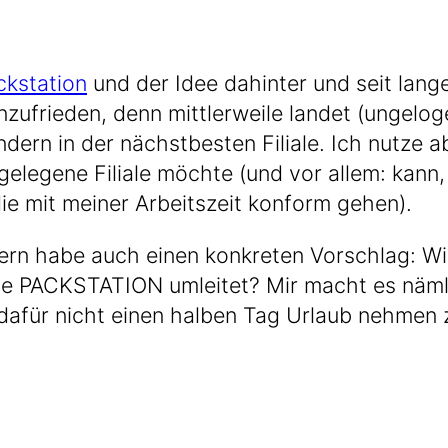
k­sta­ti­on
und der Idee dahin­ter und seit lan­ger 
zu­frie­den, denn mitt­ler­wei­le lan­det (unge­lo
n­dern in der nächst­bes­ten Filia­le. Ich nut­ze 
e­le­ge­ne Filia­le möch­te (und vor allem: kann,
die mit mei­ner Arbeits­zeit kon­form gehen).
dern habe auch einen kon­kre­ten Vor­schlag: Wi
­te PACKSTATION umlei­tet? Mir macht es näm­li
dafür nicht einen hal­ben Tag Urlaub neh­men