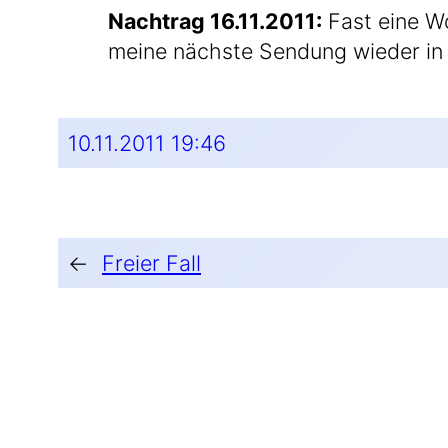
Nach­trag 16.11.2011:
Fast eine Wo
mei­ne nächs­te Sen­dung wie­der in de
10.11.2011 19:46
←
Freier Fall