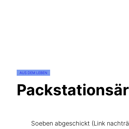
AUS DEM LEBEN
Packstationsär
Soeben abge­schickt (Link nach­träg