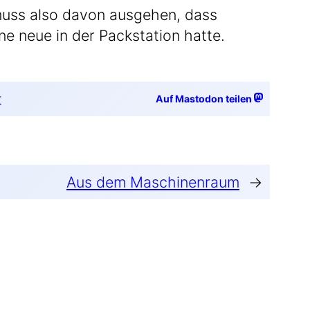
muss also davon aus­ge­hen, dass
ine neue in der Pack­sta­ti­on hatte.
t
Auf Mastodon teilen
Aus dem Maschinenraum
→