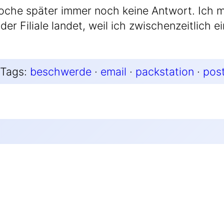
che spä­ter immer noch kei­ne Ant­wort. Ich 
r Filia­le lan­det, weil ich zwi­schen­zeit­lich e
Tags:
beschwerde
 · 
email
 · 
packstation
 · 
pos