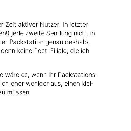
Zeit akti­ver Nut­zer. In letz­ter
­gen!) jede zwei­te Sen­dung nicht in
aber Pack­sta­ti­on genau des­halb,
 denn kei­ne Post-Filiale, die ich
e wäre es, wenn ihr Pack­sta­ti­ons­
ch eher weni­ger aus, einen klei­
 zu müssen.