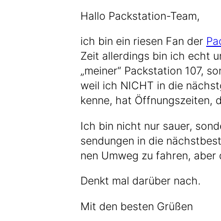
Hal­lo Packstation-Team,
ich bin ein rie­sen Fan der
Pac
Zeit aller­dings bin ich echt un
„mei­ner“ Pack­sta­ti­on 107, so
weil ich NICHT in die nächst­g
ken­ne, hat Öff­nungs­zei­ten, 
Ich bin nicht nur sau­er, son­
sen­dun­gen in die nächst­bes
nen Umweg zu fah­ren, aber 
Denkt mal dar­über nach.
Mit den bes­ten Grüßen