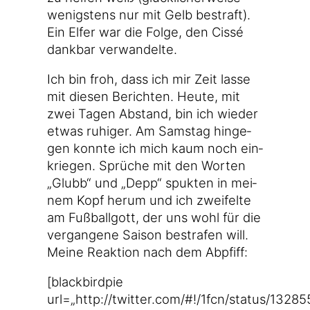
wenigs­tens nur mit Gelb bestraft).
Ein Elfer war die Fol­ge, den Cis­sé
dank­bar verwandelte.
Ich bin froh, dass ich mir Zeit las­se
mit die­sen Berich­ten. Heu­te, mit
zwei Tagen Abstand, bin ich wie­der
etwas ruhi­ger. Am Sams­tag hin­ge­
gen konn­te ich mich kaum noch ein­
krie­gen. Sprü­che mit den Wor­ten
„Glubb“ und „Depp“ spuk­ten in mei­
nem Kopf her­um und ich zwei­fel­te
am Fuß­ball­gott, der uns wohl für die
ver­gan­ge­ne Sai­son bestra­fen will.
Mei­ne Reak­ti­on nach dem Abpfiff:
[black­bird­pie
url=„http://twitter.com/#!/1fcn/status/132