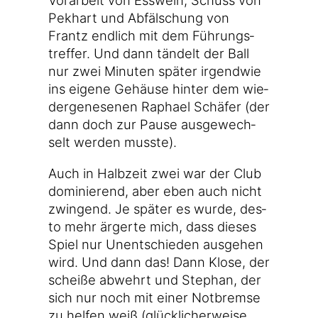
Vor­ar­beit von Ess­wein, Schuss von
Pek­hart und Abfäl­schung von
Frantz end­lich mit dem Füh­rungs­
tref­fer. Und dann tän­delt der Ball
nur zwei Minu­ten spä­ter irgend­wie
ins eige­ne Gehäu­se hin­ter dem wie­
der­ge­ne­se­nen Rapha­el Schä­fer (der
dann doch zur Pau­se aus­ge­wech­
selt wer­den musste).
Auch in Halb­zeit zwei war der Club
domi­nie­rend, aber eben auch nicht
zwin­gend. Je spä­ter es wur­de, des­
to mehr ärger­te mich, dass die­ses
Spiel nur Unent­schie­den aus­ge­hen
wird. Und dann das! Dann Klo­se, der
schei­ße abwehrt und Ste­phan, der
sich nur noch mit einer Not­brem­se
zu hel­fen weiß (glück­li­cher­wei­se