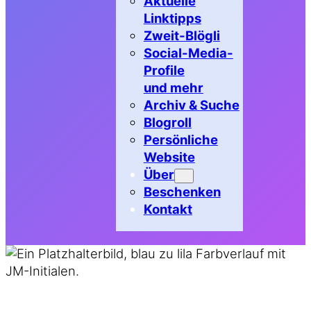
Aktuelle
Linktipps
Zweit-Blögli
Social-Media-
Profile
und mehr
Archiv & Suche
Blogroll
Persönliche
Website
Über
Beschenken
Kontakt