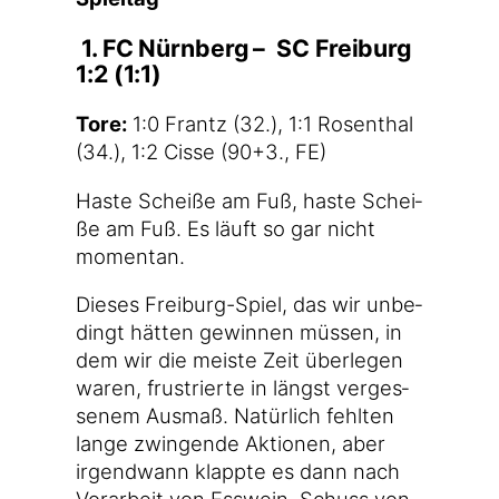
1. FC Nürnberg –
SC Freiburg
1:2 (1:1)
Tore:
1:0 Frantz (32.), 1:1 Rosen­thal
(34.), 1:2 Cis­se (90+3., FE)
Has­te Schei­ße am Fuß, has­te Schei­
ße am Fuß. Es läuft so gar nicht
momentan.
Die­ses Freiburg-Spiel, das wir unbe­
dingt hät­ten gewin­nen müs­sen, in
dem wir die meis­te Zeit über­le­gen
waren, frus­trier­te in längst ver­ges­
se­nem Aus­maß. Natür­lich fehl­ten
lan­ge zwin­gen­de Aktio­nen, aber
irgend­wann klapp­te es dann nach