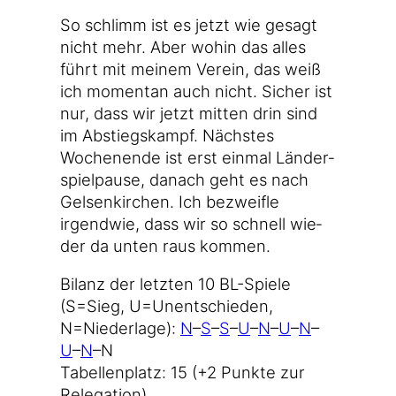
So schlimm ist es jetzt wie gesagt
nicht mehr. Aber wohin das alles
führt mit mei­nem Ver­ein, das weiß
ich momen­tan auch nicht. Sicher ist
nur, dass wir jetzt mit­ten drin sind
im Abstiegs­kampf. Nächs­tes
Wochen­en­de ist erst ein­mal Län­der­
spiel­pau­se, danach geht es nach
Gel­sen­kir­chen. Ich bezweif­le
irgend­wie, dass wir so schnell wie­
der da unten raus kommen.
Bilanz der letz­ten 10 BL-Spiele
(S=Sieg, U=Unentschieden,
N=Niederlage):
N
–
S
–
S
–
U
–
N
–
U
–
N
–
U
–
N
–N
Tabel­len­platz: 15 (+2 Punk­te zur
Relegation)