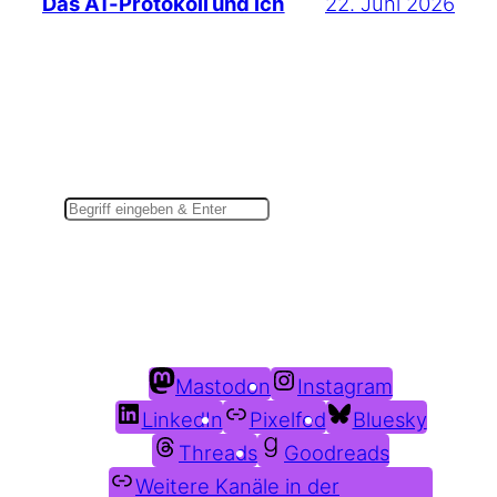
22. Juni 2026
Das AT-Protokoll und ich
Suchen
Du findest mich auch hier:
Mastodon
Instagram
LinkedIn
Pixelfed
Bluesky
Threads
Goodreads
Weitere Kanäle in der