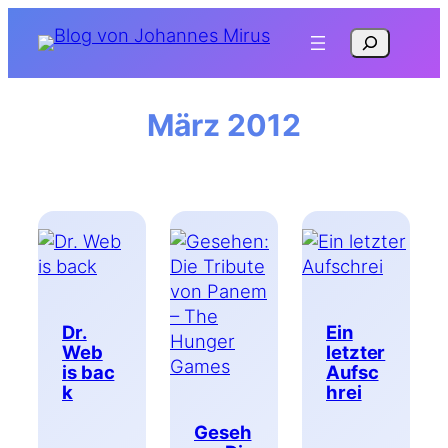
Zum
Suchen
Inhalt
springen
März 2012
Dr.
Ein
Web
letzter
is bac
Aufsc
k
hrei
Geseh