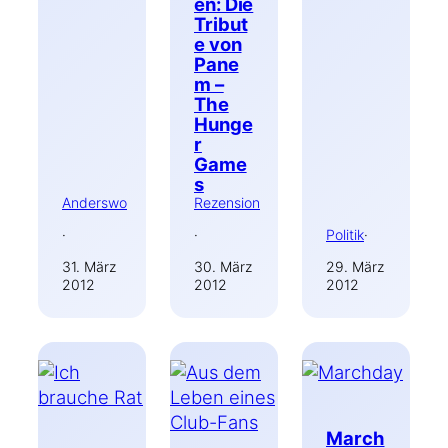
en: Die
Tribut
e von
Pane
m –
The
Hunge
r
Game
s
Anderswo
Rezension
·
·
Politik
·
31. März
30. März
29. März
2012
2012
2012
March