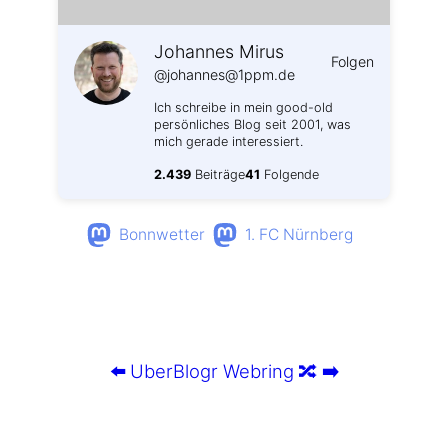
Johannes Mirus
Folgen
@johannes@1ppm.de
Ich schreibe in mein good-old
persönliches Blog seit 2001, was
mich gerade interessiert.
2.439
Beiträge
41
Folgende
Bonnwetter
1. FC Nürnberg
⬅️
UberBlogr Webring
🔀
➡️