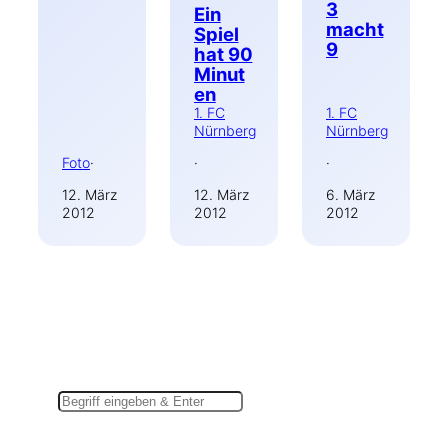
3
Ein
macht
Spiel
9
hat 90
Minut
en
1. FC
1. FC
Nürnberg
Nürnberg
Foto
·
·
·
12. März
12. März
6. März
2012
2012
2012
Suchen