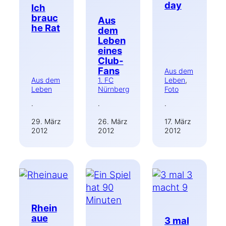
day
Ich
brauc
Aus
he Rat
dem
Leben
eines
Club-
Fans
Aus dem
Aus dem
1. FC
Leben
, 
Leben
Nürnberg
Foto
·
·
·
29. März
26. März
17. März
2012
2012
2012
Rhein
aue
3 mal