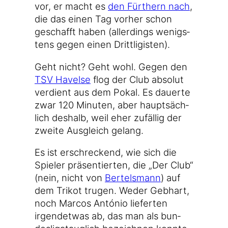
vor, er macht es
den Für­thern nach
,
die das einen Tag vor­her schon
geschafft haben (aller­dings wenigs­
tens gegen einen Drittligisten).
Geht nicht? Geht wohl. Gegen den
TSV Havel­se
flog der Club abso­lut
ver­dient aus dem Pokal. Es dau­er­te
zwar 120 Minu­ten, aber haupt­säch­
lich des­halb, weil eher zufäl­lig der
zwei­te Aus­gleich gelang.
Es ist erschre­ckend, wie sich die
Spie­ler prä­sen­tier­ten, die „Der Club“
(nein, nicht von
Ber­tels­mann
) auf
dem Tri­kot tru­gen. Weder Geb­hart,
noch Mar­cos Antó­nio lie­fer­ten
irgend­et­was ab, das man als bun­