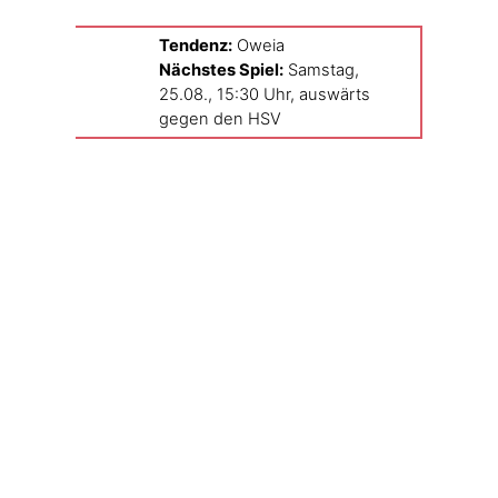
Ten­denz:
Oweia
Nächs­tes Spiel:
Sams­tag,
25.08., 15:30 Uhr, aus­wärts
gegen den HSV
19.08.2012 21:35
Auf Mastodon teilen
←
Vom Neuen
Fotodienstag XIII
→
3 Kommentare
Johannes
19.08.2012 21:39