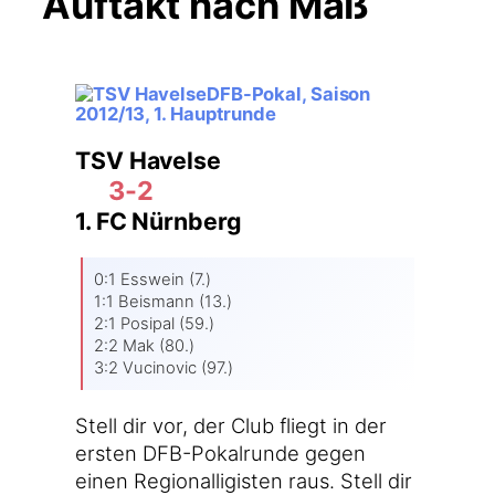
Auftakt nach Maß
DFB-Pokal, Saison
2012/13, 1. Hauptrunde
TSV Havelse
3-2
1. FC Nürnberg
0:1 Ess­wein (7.)
1:1 Beis­mann (13.)
2:1 Posi­pal (59.)
2:2 Mak (80.)
3:2 Vuci­n­o­vic (97.)
Stell dir vor, der Club fliegt in der
ers­ten DFB-Pokalrunde gegen
einen Regio­nal­li­gis­ten raus. Stell dir