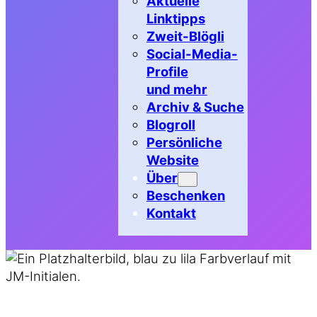
Aktuelle
Linktipps
Zweit-Blögli
Social-Media-
Profile
und mehr
Archiv & Suche
Blogroll
Persönliche
Website
Über
Beschenken
Kontakt