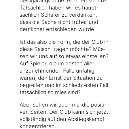
des­li­ga­taug­lich bezeich­nen konn­te.
Tat­säch­lich haben wir es haupt­
säch­lich Schä­fer zu ver­dan­ken,
dass die Sache nicht frü­her und
deut­li­cher ent­schie­den wurde.
Ist das also die Form, die der Club in
die­se Sai­son tra­gen möch­te? Müs­
sen wir uns auf so etwas ein­stel­len?
Auf Spie­ler, die im bes­ten aller
anzu­neh­men­den Fäl­le unfä­hig
waren, den Ernst der Situa­ti­on zu
begrei­fen und im schlech­tes­ten Fall
tat­säch­lich so mies sind?
Aber sehen wir auch mal die posi­ti­
ven Sei­ten. Der Club kann sich jetzt
voll­stän­dig auf den Abstiegs­kampf
konzentrieren.