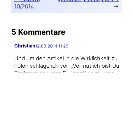
10/2014
→
5 Kommentare
Christian
12.03.2014 11:29
Und um den Arti­kel in die Wirk­lich­keit zu
holen schla­ge ich vor: „Ver­mut­lich bist Du
Tag­träu­mer, wenn Du krea­tiv bist - und
soll­test es auch bleiben” :)
Johannes Mirus
12.03.2014 11:31
So kann man das natür­lich auch se–
oh guck mal, ein Ballon!