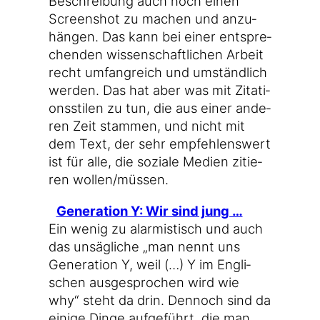
Beschrei­bung auch noch einen
Screen­shot zu machen und anzu­
hän­gen. Das kann bei einer ent­spre­
chen­den wis­sen­schaft­li­chen Arbeit
recht umfang­reich und umständ­lich
wer­den. Das hat aber was mit Zita­ti­
ons­sti­len zu tun, die aus einer ande­
ren Zeit stam­men, und nicht mit
dem Text, der sehr emp­feh­lens­wert
ist für alle, die sozia­le Medi­en zitie­
ren wollen/müssen.
Gene­ra­ti­on Y: Wir sind jung …
Ein wenig zu alar­mis­tisch und auch
das unsäg­li­che „man nennt uns
Gene­ra­ti­on Y, weil (…) Y im Eng­li­
schen aus­ge­spro­chen wird wie
why“ steht da drin. Den­noch sind da
eini­ge Din­ge auf­ge­führt, die man