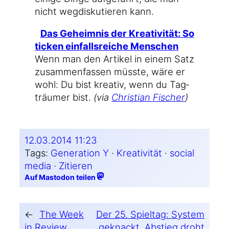
nicht weg­dis­ku­tie­ren kann.
Das Geheim­nis der Krea­ti­vi­tät: So
ticken ein­falls­rei­che Menschen
Wenn man den Arti­kel in einem Satz
zusam­men­fas­sen müss­te, wäre er
wohl: Du bist krea­tiv, wenn du Tag­
träu­mer bist.
(via
Chris­ti­an Fischer
)
12.03.2014 11:23
Tags:
Generation Y
 · 
Kreativität
 · 
social
media
 · 
Zitieren
Auf Mastodon teilen
←
The Week
Der 25. Spieltag: System
in Review,
geknackt, Abstieg droht