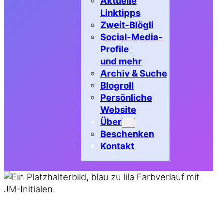
Aktuelle
Linktipps
Zweit-Blögli
Social-Media-
Profile
und mehr
Archiv & Suche
Blogroll
Persönliche
Website
Über
Beschenken
Kontakt