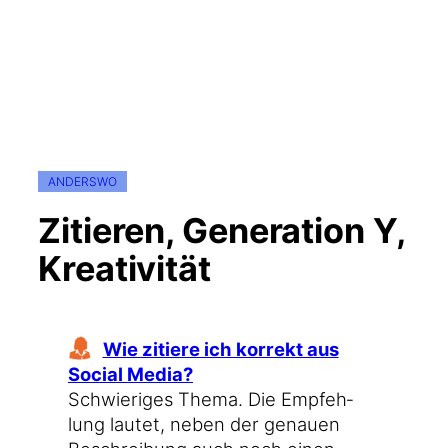
ANDERSWO
Zitieren, Generation Y,
Kreativität
Wie zitie­re ich kor­rekt aus
Social Media?
Schwie­ri­ges The­ma. Die Emp­feh­
lung lau­tet, neben der genau­en