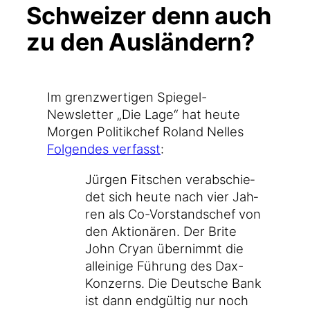
Schweizer denn auch
zu den Ausländern?
Im grenz­wer­ti­gen Spiegel-
Newsletter „Die Lage“ hat heu­te
Mor­gen Poli­tik­chef Roland Nel­les
Fol­gen­des ver­fasst
:
Jür­gen Fit­schen ver­ab­schie­
det sich heu­te nach vier Jah­
ren als Co-Vorstandschef von
den Aktio­nä­ren. Der Bri­te
John Cryan über­nimmt die
allei­ni­ge Füh­rung des Dax-
Konzerns. Die Deut­sche Bank
ist dann end­gül­tig nur noch