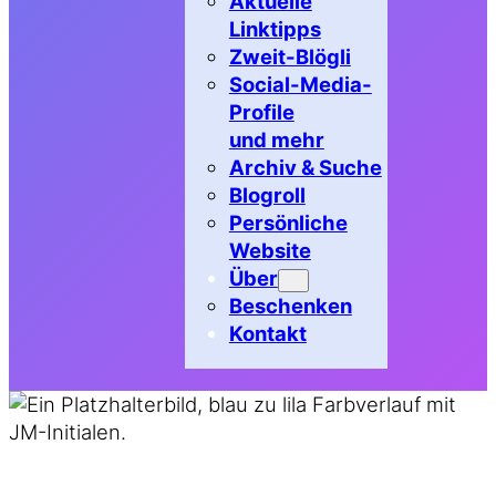
Aktuelle
Linktipps
Zweit-Blögli
Social-Media-
Profile
und mehr
Archiv & Suche
Blogroll
Persönliche
Website
Über
Beschenken
Kontakt