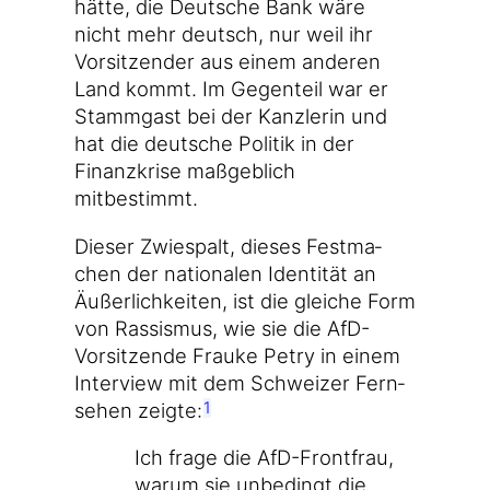
hät­te, die Deut­sche Bank wäre
nicht mehr deutsch, nur weil ihr
Vor­sit­zen­der aus einem ande­ren
Land kommt. Im Gegen­teil war er
Stamm­gast bei der Kanz­le­rin und
hat die deut­sche Poli­tik in der
Finanz­kri­se maß­geb­lich
mitbestimmt.
Die­ser Zwie­spalt, die­ses Fest­ma­
chen der natio­na­len Iden­ti­tät an
Äußer­lich­kei­ten, ist die glei­che Form
von Ras­sis­mus, wie sie die AfD-
Vorsitzende Frau­ke Petry in einem
Inter­view mit dem Schwei­zer Fern­
se­hen zeig­te:
1
Ich fra­ge die AfD-Frontfrau,
war­um sie unbe­dingt die