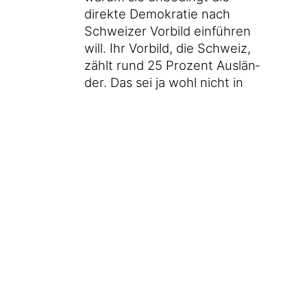
direk­te Demo­kra­tie nach
Schwei­zer Vor­bild ein­füh­ren
will. Ihr Vor­bild, die Schweiz,
zählt rund 25 Pro­zent Aus­län­
der. Das sei ja wohl nicht in
ihrem Sin­ne. «Zäh­len Sie die
Deut­schen denn auch zu den
Aus­län­dern?», fragt Petry
unverblümt.
Dass ein sol­cher Ras­sis­mus von der
Front­frau einer Rechts­au­ßen­par­tei
kommt, fin­de ich nicht so über­ra­
schend. Dass der Spie­gel, im eige­
nen Selbst­ver­ständ­nis ein „Sturm­
ge­schütz der Demo­kra­tie“, sich
immer wei­ter in die­se Rich­tung
bewegt, über­rascht lei­der auch