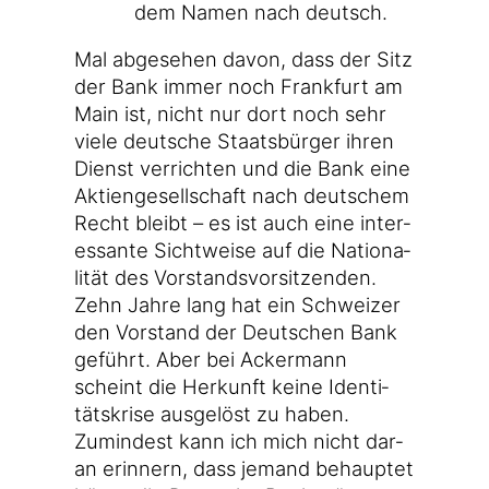
dem Namen nach deutsch.
Mal abge­se­hen davon, dass der Sitz
der Bank immer noch Frank­furt am
Main ist, nicht nur dort noch sehr
vie­le deut­sche Staats­bür­ger ihren
Dienst ver­rich­ten und die Bank eine
Akti­en­ge­sell­schaft nach deut­schem
Recht bleibt – es ist auch eine inter­
es­san­te Sicht­wei­se auf die Natio­na­
li­tät des Vor­stands­vor­sit­zen­den.
Zehn Jah­re lang hat ein Schwei­zer
den Vor­stand der Deut­schen Bank
geführt. Aber bei Acker­mann
scheint die Her­kunft kei­ne Iden­ti­
täts­kri­se aus­ge­löst zu haben.
Zumin­dest kann ich mich nicht dar­
an erin­nern, dass jemand behaup­tet