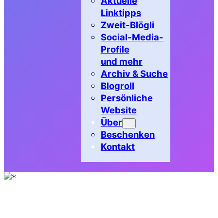
Aktuelle
Linktipps
Zweit-Blögli
Social-Media-
Profile
und mehr
Archiv & Suche
Blogroll
Persönliche
Website
Über
Beschenken
Kontakt