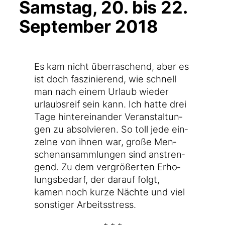
Samstag, 20. bis 22.
September 2018
Es kam nicht über­ra­schend, aber es
ist doch fas­zi­nie­rend, wie schnell
man nach einem Urlaub wie­der
urlaubs­reif sein kann. Ich hat­te drei
Tage hin­ter­ein­an­der Ver­an­stal­tun­
gen zu absol­vie­ren. So toll jede ein­
zel­ne von ihnen war, gro­ße Men­
schen­an­samm­lun­gen sind anstren­
gend. Zu dem ver­grö­ßer­ten Erho­
lungs­be­darf, der dar­auf folgt,
kamen noch kur­ze Näch­te und viel
sons­ti­ger Arbeitsstress.