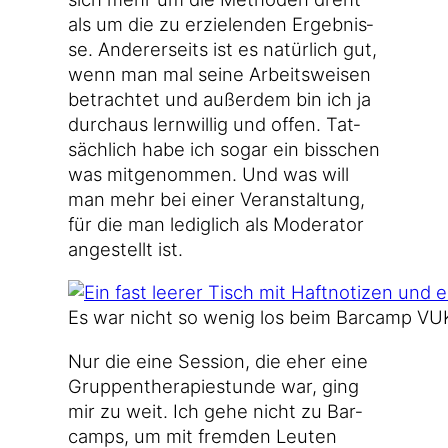
als um die zu erzie­len­den Ergeb­nis­
se. Ande­rer­seits ist es natür­lich gut,
wenn man mal sei­ne Arbeits­wei­sen
betrach­tet und außer­dem bin ich ja
durch­aus lern­wil­lig und offen. Tat­
säch­lich habe ich sogar ein biss­chen
was mit­ge­nom­men. Und was will
man mehr bei einer Ver­an­stal­tung,
für die man ledig­lich als Mode­ra­tor
ange­stellt ist.
Es war nicht so wenig los beim Bar­camp VUKA-
Nur die eine Ses­si­on, die eher eine
Grup­pen­the­ra­pie­stun­de war, ging
mir zu weit. Ich gehe nicht zu Bar­
camps, um mit frem­den Leu­ten