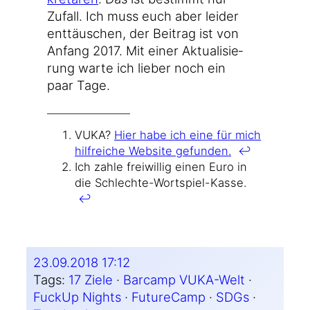
Zufall. Ich muss euch aber lei­der
ent­täu­schen, der Bei­trag ist von
Anfang 2017. Mit einer Aktua­li­sie­
rung war­te ich lie­ber noch ein
paar Tage.
VUKA?
Hier habe ich eine für mich
hilf­rei­che Web­site gefun­den.
↩
Ich zah­le frei­wil­lig einen Euro in
die Schlechte-Wortspiel-Kasse.
↩
23.09.2018 17:12
Tags:
17 Ziele
 · 
Barcamp VUKA-Welt
 · 
FuckUp Nights
 · 
FutureCamp
 · 
SDGs
 · 