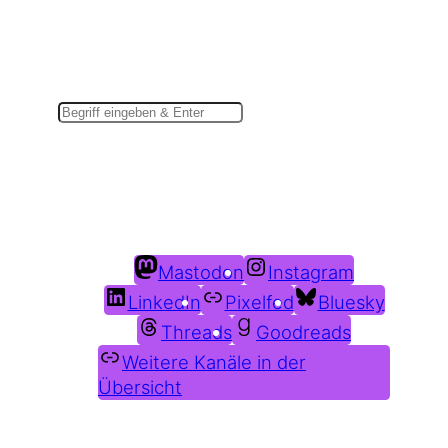
Suchen
Du findest mich auch hier:
Mastodon
Instagram
LinkedIn
Pixelfed
Bluesky
Threads
Goodreads
Weitere Kanäle in der
Übersicht