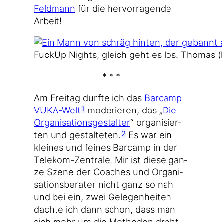
Feld­mann
für die her­vor­ra­gen­de
Arbeit!
Fuck­Up Nights, gleich geht es los. Tho­mas (
* * *
Am Frei­tag durf­te ich das
Bar­camp
VUKA-Welt
mode­rie­ren, das „
Die
1
Orga­ni­sa­ti­ons­ge­stal­ter
“ orga­ni­sier­
ten und gestal­te­ten.
Es war ein
2
klei­nes und fei­nes Bar­camp in der
Telekom-Zentrale. Mir ist die­se gan­
ze Sze­ne der Coa­ches und Orga­ni­
sa­ti­ons­be­ra­ter nicht ganz so nah
und bei ein, zwei Gele­gen­hei­ten
dach­te ich dann schon, dass man
sich mehr um die Metho­den dreht