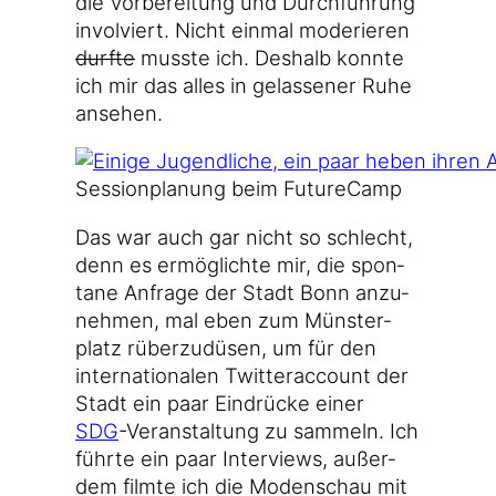
die Vor­be­rei­tung und Durch­füh­rung
invol­viert. Nicht ein­mal mode­rie­ren
durf­te
muss­te ich. Des­halb konn­te
ich mir das alles in gelas­se­ner Ruhe
ansehen.
Ses­si­onpla­nung beim FutureCamp
Das war auch gar nicht so schlecht,
denn es ermög­lich­te mir, die spon­
ta­ne Anfra­ge der Stadt Bonn anzu­
neh­men, mal eben zum Müns­ter­
platz rüber­zu­dü­sen, um für den
inter­na­tio­na­len Twit­ter­ac­count der
Stadt ein paar Ein­drü­cke einer
SDG
-Ver­an­stal­tung zu sam­meln. Ich
führ­te ein paar Inter­views, außer­
dem film­te ich die Moden­schau mit