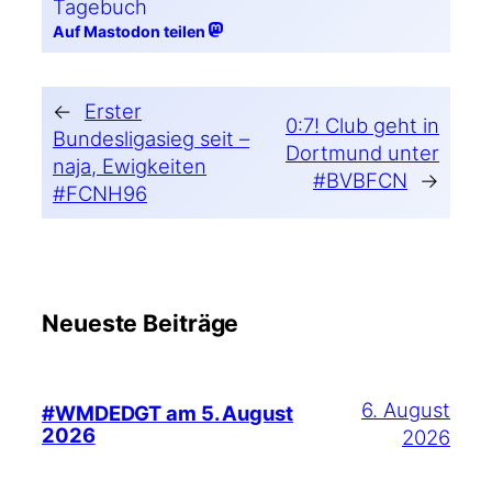
Tagebuch
Auf Mastodon teilen
←
Erster
0:7! Club geht in
Bundesligasieg seit –
Dortmund unter
naja, Ewigkeiten
#BVBFCN
→
#FCNH96
Neueste Beiträge
6. August
#WMDEDGT am 5. August
2026
2026