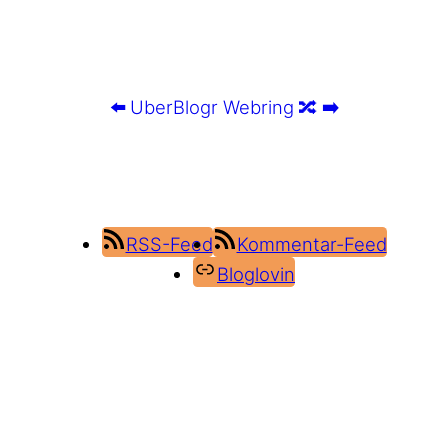
⬅️
UberBlogr Webring
🔀
➡️
RSS-Feed
Kommentar-Feed
Bloglovin