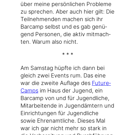
über mei­ne per­sön­li­chen Pro­ble­me
zu spre­chen. Aber auch hier gilt: Die
Teil­neh­men­den machen sich ihr
Bar­camp selbst und es gab genü­
gend Per­so­nen, die aktiv mit­mach­
ten. War­um also nicht.
* * *
Am Sams­tag hüpf­te ich dann bei
gleich zwei Events rum. Das eine
war die zwei­te Auf­la­ge des
Future­
Camps
im Haus der Jugend, ein
Bar­camp von und für Jugend­li­che,
Mit­ar­bei­ten­de in Jugend­äm­tern und
Ein­rich­tun­gen für Jugend­li­che
sowie Ehren­amt­li­che. Die­ses Mal
war ich gar nicht mehr so stark in