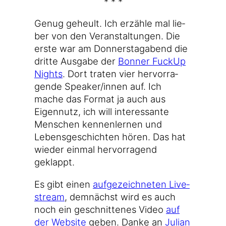
* * *
Genug geheult. Ich erzäh­le mal lie­
ber von den Ver­an­stal­tun­gen. Die
ers­te war am Don­ners­tag­abend die
drit­te Aus­ga­be der
Bon­ner Fuck­Up
Nights
. Dort tra­ten vier her­vor­ra­
gen­de Speaker/innen auf. Ich
mache das For­mat ja auch aus
Eigen­nutz, ich will inter­es­san­te
Men­schen ken­nen­ler­nen und
Lebens­ge­schich­ten hören. Das hat
wie­der ein­mal her­vor­ra­gend
geklappt.
Es gibt einen
auf­ge­zeich­ne­ten Live­
stream
, dem­nächst wird es auch
noch ein geschnit­te­nes Video
auf
der Web­site
geben. Dan­ke an
Juli­an