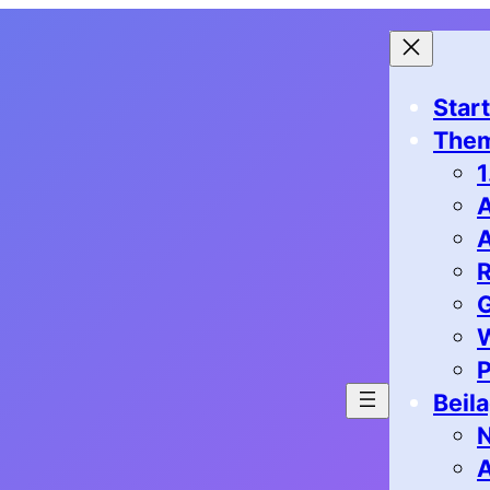
Start
The
1
G
P
Beil
N
A