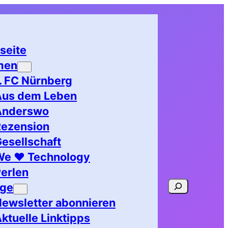
seite
men
. FC Nürnberg
Aus dem Leben
Anderswo
Rezension
esellschaft
We ♥ Technology
erlen
Suchen
age
ewsletter abonnieren
ktuelle Linktipps