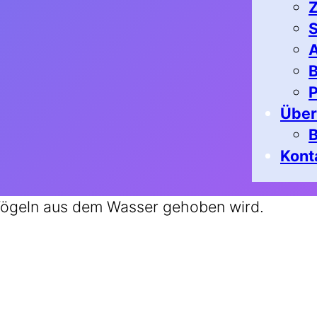
Z
S
A
B
P
Über
Kont