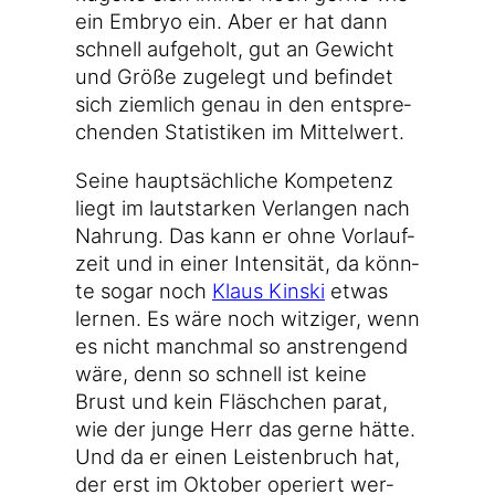
ein Embryo ein. Aber er hat dann
schnell auf­ge­holt, gut an Gewicht
und Grö­ße zuge­legt und befin­det
sich ziem­lich genau in den ent­spre­
chen­den Sta­tis­ti­ken im Mittelwert.
Sei­ne haupt­säch­li­che Kom­pe­tenz
liegt im laut­star­ken Ver­lan­gen nach
Nah­rung. Das kann er ohne Vor­lauf­
zeit und in einer Inten­si­tät, da könn­
te sogar noch
Klaus Kin­ski
etwas
ler­nen. Es wäre noch wit­zi­ger, wenn
es nicht manch­mal so anstren­gend
wäre, denn so schnell ist kei­ne
Brust und kein Fläsch­chen parat,
wie der jun­ge Herr das ger­ne hät­te.
Und da er einen Leis­ten­bruch hat,
der erst im Okto­ber ope­riert wer­