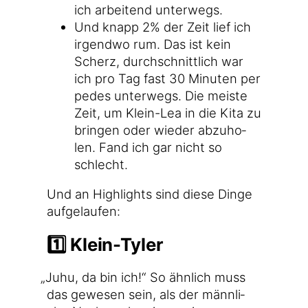
ich arbei­tend unterwegs.
Und knapp 2% der Zeit lief ich
irgend­wo rum. Das ist kein
Scherz, durch­schnitt­lich war
ich pro Tag fast 30 Minu­ten per
pedes unter­wegs. Die meis­te
Zeit, um Klein-Lea in die Kita zu
brin­gen oder wie­der abzu­ho­
len. Fand ich gar nicht so
schlecht.
Und an High­lights sind die­se Din­ge
aufgelaufen:
1️⃣ Klein-Tyler
„
Juhu, da bin ich!“ So ähn­lich muss
das gewe­sen sein, als der männ­li­