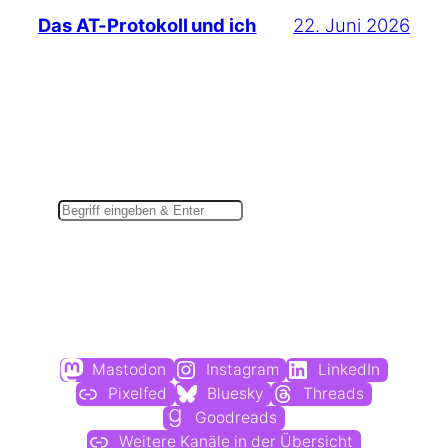
22. Juni 2026
Das AT-Protokoll und ich
Suchen
Du findest mich auch hier:
Mastodon
Instagram
LinkedIn
Pixelfed
Bluesky
Threads
Goodreads
Weitere Kanäle in der Übersicht