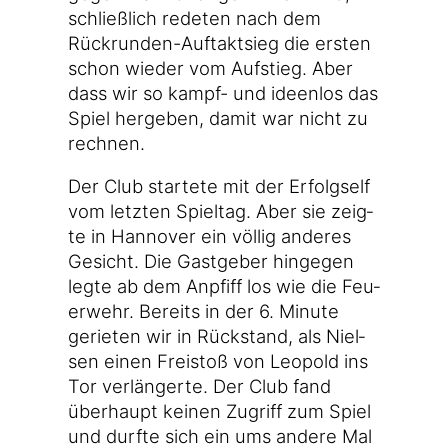
schließ­lich rede­ten nach dem
Rückrunden-Auftaktsieg die ers­ten
schon wie­der vom Auf­stieg. Aber
dass wir so kampf- und ideen­los das
Spiel her­ge­ben, damit war nicht zu
rechnen.
Der Club star­te­te mit der Erfolgs­elf
vom letz­ten Spiel­tag. Aber sie zeig­
te in Han­no­ver ein völ­lig ande­res
Gesicht. Die Gast­ge­ber hin­ge­gen
leg­te ab dem Anpfiff los wie die Feu­
er­wehr. Bereits in der 6. Minu­te
gerie­ten wir in Rück­stand, als Niel­
sen einen Frei­stoß von Leo­pold ins
Tor ver­län­ger­te. Der Club fand
über­haupt kei­nen Zugriff zum Spiel
und durf­te sich ein ums ande­re Mal