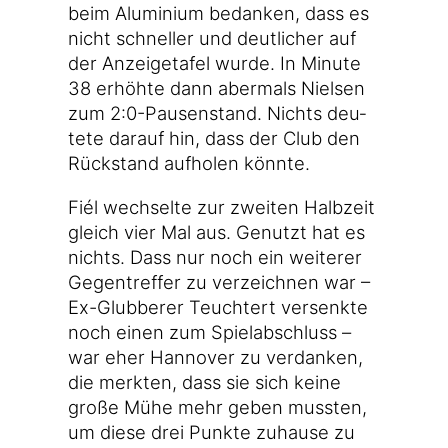
beim Alu­mi­ni­um bedan­ken, dass es
nicht schnel­ler und deut­li­cher auf
der Anzei­ge­ta­fel wur­de. In Minu­te
38 erhöh­te dann aber­mals Niel­sen
zum 2:0-Pausenstand. Nichts deu­
te­te dar­auf hin, dass der Club den
Rück­stand auf­ho­len könnte.
Fiél wech­sel­te zur zwei­ten Halb­zeit
gleich vier Mal aus. Genutzt hat es
nichts. Dass nur noch ein wei­te­rer
Gegen­tref­fer zu ver­zeich­nen war –
Ex-Glubberer Teucht­ert ver­senk­te
noch einen zum Spiel­ab­schluss –
war eher Han­no­ver zu ver­dan­ken,
die merk­ten, dass sie sich kei­ne
gro­ße Mühe mehr geben muss­ten,
um die­se drei Punk­te zuhau­se zu