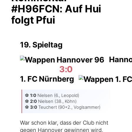
#H96FCN: Auf Hui
folgt Pfui
19. Spieltag
Hanno
3:0
1. FC Nürnberg
⚽️
1:0
Niel­sen (6., Leo­pold)
⚽️
2:0
Niel­sen (38., Köhn)
⚽️
3:0
Teu­chert (90+2., Voglsammer)
War schon klar, dass der Club nicht
gegen Han­no­ver gewin­nen wird,