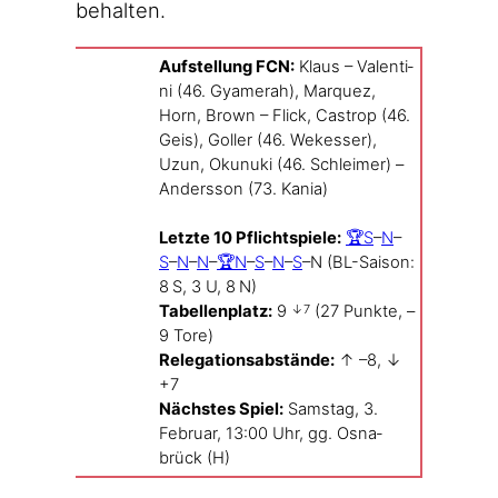
behalten.
Auf­stel­lung FCN:
Klaus – Valen­ti­
ni (46. Gya­me­rah), Mar­quez,
Horn, Brown – Flick, Cas­trop (46.
Geis), Gol­ler (46. Wekes­ser),
Uzun, Okunu­ki (46. Schlei­mer) –
Anders­son (73. Kania)
Letz­te 10 Pflicht­spie­le:
🏆S
–
N
–
S
–
N
–
N
–
🏆N
–
S
–
N
–
S
–N (BL-Saison:
8 S, 3 U, 8 N)
Tabel­len­platz:
9
(27 Punk­te, –
↓7
9 Tore)
Rele­ga­ti­ons­ab­stän­de:
↑ –8, ↓
+7
Nächs­tes Spiel:
Sams­tag, 3.
Febru­ar, 13:00 Uhr, gg. Osna­
brück (H)