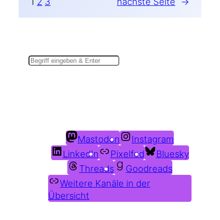
1
2
3
nächste Seite
→
Suchen
Du findest mich auch hier:
Mastodon
Instagram
LinkedIn
Pixelfed
Bluesky
Threads
Goodreads
Weitere Kanäle in der
Übersicht