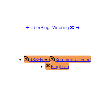
⬅️
UberBlogr Webring
🔀
➡️
RSS-Feed
Kommentar-Feed
Bloglovin