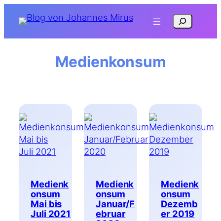
Zum
Suchen
Inhalt
springen
Medienkonsum
Medienk
Medienk
Medienk
onsum
onsum
onsum
Mai bis
Januar/F
Dezemb
Juli 2021
ebruar
er 2019