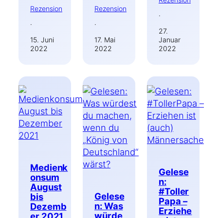
Rezension
Rezension
·
·
·
27.
15. Juni
17. Mai
Januar
2022
2022
2022
Medienk
Gelese
onsum
n:
August
#Toller
Gelese
bis
Papa –
n: Was
Dezemb
Erziehe
würde
er 2021