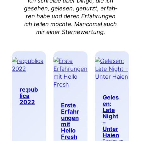
Ich schrei­be über Din­ge, die ich
gese­hen, gele­sen, genutzt, erfah­
ren habe und deren Erfah­run­gen
ich tei­len möch­te. Manch­mal auch
mir einer Sternewertung.
re:pub
lica
Geles
2022
en:
Erste
Late
Erfahr
Night
ungen
–
mit
Unter
Hello
Haien
Fresh
Rezension