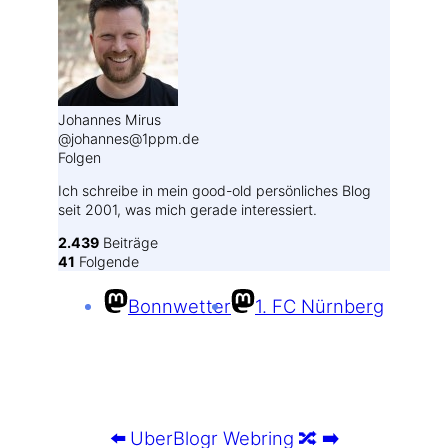
Johannes Mirus
@johannes@1ppm.de
Folgen
Ich schreibe in mein good-old persönliches Blog
seit 2001, was mich gerade interessiert.
2.439
Beiträge
41
Folgende
Bonnwetter
1. FC Nürnberg
⬅️
UberBlogr Webring
🔀
➡️