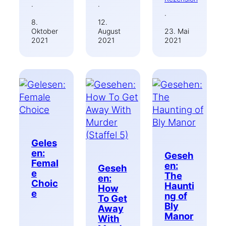
·
·
·
8.
12.
Oktober
August
23. Mai
2021
2021
2021
Geles
en:
Geseh
Femal
en:
Geseh
e
The
en:
Choic
Haunti
How
e
ng of
To Get
Bly
Away
Manor
With