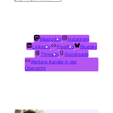
Du findest mich auch hier:
Mastodon
Instagram
LinkedIn
Pixelfed
Bluesky
Threads
Goodreads
Weitere Kanäle in der
Übersicht
Weitere Profile im Fediverse: