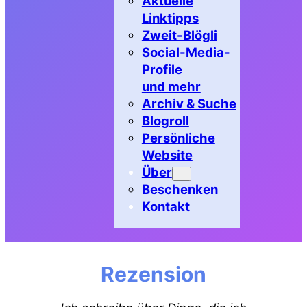
Aktuelle
Linktipps
Zweit-Blögli
Social-Media-
Profile
und mehr
Archiv & Suche
Blogroll
Persönliche
Website
Über
Beschenken
Kontakt
Rezension