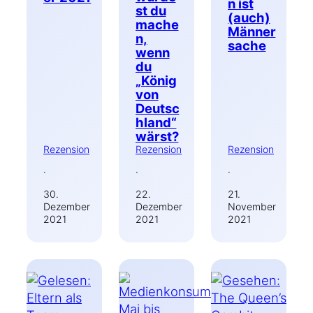
n ist
st du
(auch)
mache
Männer
n,
sache
wenn
du
„König
von
Deutsc
hland“
wärst?
Rezension
Rezension
Rezension
·
·
·
30.
22.
21.
Dezember
Dezember
November
2021
2021
2021