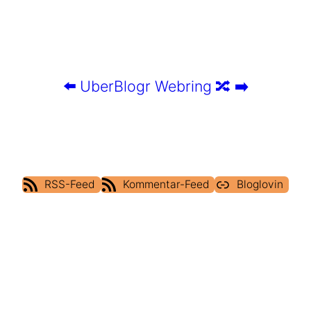
⬅️
UberBlogr Webring
🔀
➡️
RSS-Feed
Kommentar-Feed
Bloglovin