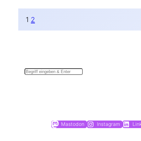
1
2
Suchen
Mastodon
Instagram
Lin