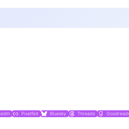
Du findest mich auch hier:
kedIn
Pixelfed
Bluesky
Threads
Goodread