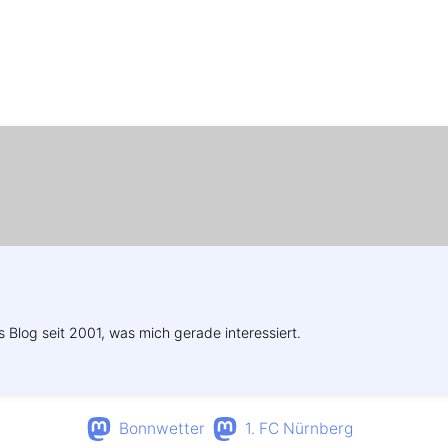
Weitere Profile im Fediverse:
s Blog seit 2001, was mich gerade interessiert.
Bonnwetter
1. FC Nürnberg