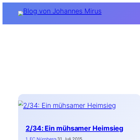
Zum
Inhalt
springen
2/34: Ein mühsamer Heimsieg
1. FC Nürnberg
·
31. Juli 2015