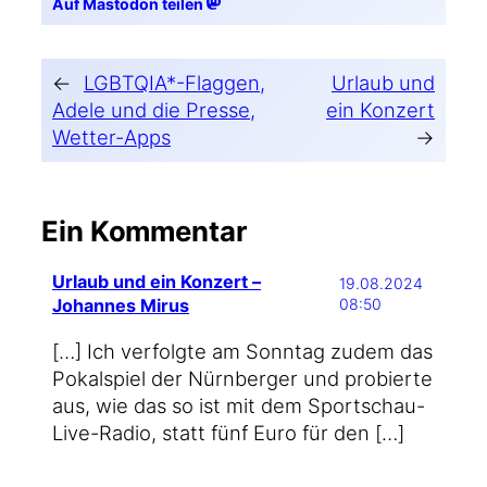
Auf Mastodon teilen
←
LGBTQIA*-Flaggen,
Urlaub und
Adele und die Presse,
ein Konzert
Wetter-Apps
→
Ein Kommentar
Urlaub und ein Konzert –
19.08.2024
Johannes Mirus
08:50
[…] Ich ver­folg­te am Sonn­tag zudem das
Pokal­spiel der Nürn­ber­ger und pro­bier­te
aus, wie das so ist mit dem Sportschau-
Live-Radio, statt fünf Euro für den […]