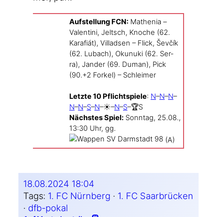
Auf­stel­lung FCN:
Mathe­nia –
Valen­ti­ni, Jeltsch, Kno­che (62.
Kara­fiát), Vil­lad­sen – Flick, Ševčík
(62. Lubach), Okunu­ki (62. Ser­
ra), Jan­der (69. Duman), Pick
(90.+2 For­kel) – Schlei­mer
Letz­te 10 Pflicht­spie­le
:
N
–
N
–
N
–
N
–
N
–
S
–
N
–☀️–
N
–
S
–🏆S
Nächs­tes Spiel:
Sonn­tag, 25.08.,
13:30 Uhr, gg.
(A)
18.08.2024 18:04
Tags:
1. FC Nürnberg
 · 
1. FC Saarbrücken
· 
dfb-pokal