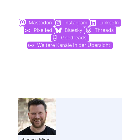
Du findest mich auch hier:
Mastodon
Instagram
LinkedIn
Pixelfed
Bluesky
Threads
Goodreads
Weitere Kanäle in der Übersicht
Weitere Profile im Fediverse:
Johannes Mirus