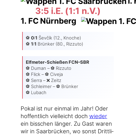
1.
3:5 i.E. (1:1 n.V.)
1. FC Nürnberg
⚽️
0:1
Ševčík (12., Kno­che)
⚽️
1:1
Brün­ker (80., Rizzuto)
Elfmeter-Schießen FCN–SBR
⚽️ Duman – ⚽️ Riz­zu­to
⚽️ Flick – ⚽️ Cive­ja
⚽️ Ser­ra – ❌ Zeitz
⚽️ Schlei­mer – ⚽️ Brün­ker
⚽️ Lubach
Pokal ist nur ein­mal im Jahr! Oder
hof­fent­lich viel­leicht doch
wie­der
ein biss­chen län­ger. Zu Gast waren
wir in Saar­brü­cken, wo sonst Dritt­li­