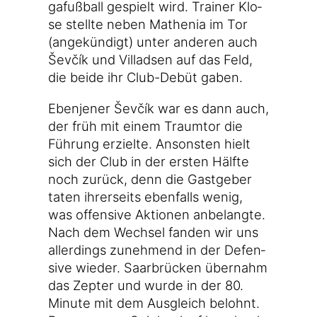
ga­fuß­ball gespielt wird. Trai­ner Klo­
se stell­te neben Mathe­nia im Tor
(ange­kün­digt) unter ande­ren auch
Ševčík und Vil­lad­sen auf das Feld,
die bei­de ihr Club-Debüt gaben.
Eben­je­ner Ševčík war es dann auch,
der früh mit einem Traum­tor die
Füh­rung erziel­te. Ansons­ten hielt
sich der Club in der ers­ten Hälf­te
noch zurück, denn die Gast­ge­ber
taten ihrer­seits eben­falls wenig,
was offen­si­ve Aktio­nen anbe­lang­te.
Nach dem Wech­sel fan­den wir uns
aller­dings zuneh­mend in der Defen­
si­ve wie­der. Saar­brü­cken über­nahm
das Zep­ter und wur­de in der 80.
Minu­te mit dem Aus­gleich belohnt.