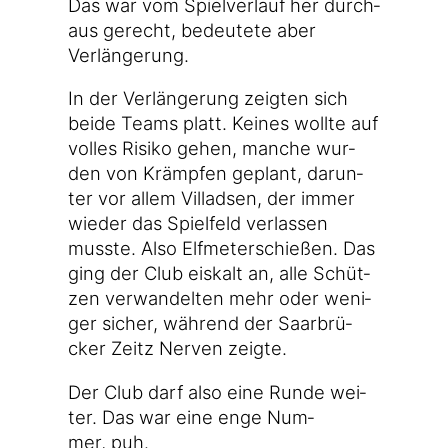
Das war vom Spiel­ver­lauf her durch­
aus gerecht, bedeu­te­te aber
Verlängerung.
In der Ver­län­ge­rung zeig­ten sich
bei­de Teams platt. Kei­nes woll­te auf
vol­les Risi­ko gehen, man­che wur­
den von Krämp­fen geplant, dar­un­
ter vor allem Vil­lad­sen, der immer
wie­der das Spiel­feld ver­las­sen
muss­te. Also Elf­me­ter­schie­ßen. Das
ging der Club eis­kalt an, alle Schüt­
zen ver­wan­del­ten mehr oder weni­
ger sicher, wäh­rend der Saar­brü­
cker Zeitz Ner­ven zeigte.
Der Club darf also eine Run­de wei­
ter. Das war eine enge Num­
mer, puh.