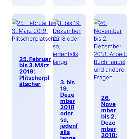
25. Februar
bis 3. März
2019:
Plitscherpl
3. bis
ätscher
19.
Deze
26.
mber
Nove
2018
mber
oder
bis 2.
so,
Deze
jedenf
mber
alls
2018:
lange