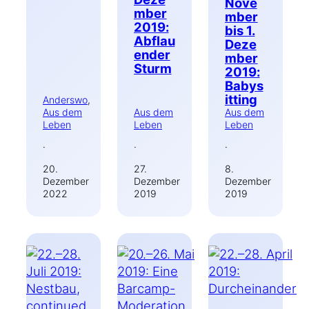
Nove
mber
mber
2019:
bis 1.
Abflau
Deze
ender
mber
Sturm
2019:
Babys
itting
Anderswo
, 
Aus dem
Aus dem
Aus dem
Leben
Leben
Leben
·
·
·
20.
27.
8.
Dezember
Dezember
Dezember
2022
2019
2019