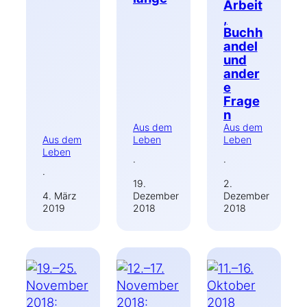
Arbeit
,
Buchh
andel
und
ander
e
Frage
n
Aus dem
Aus dem
Aus dem
Leben
Leben
Leben
·
·
·
19.
2.
4. März
Dezember
Dezember
2019
2018
2018