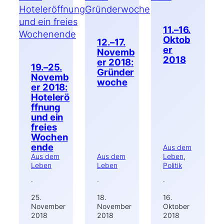
11.–16.
Oktob
12.–17.
er
Novemb
2018
er 2018:
19.–25.
Gründer
Novemb
woche
er 2018:
Hotelerö
ffnung
und ein
freies
Wochen
ende
Aus dem
Aus dem
Aus dem
Leben
, 
Leben
Leben
Politik
·
·
·
25.
18.
16.
November
November
Oktober
2018
2018
2018