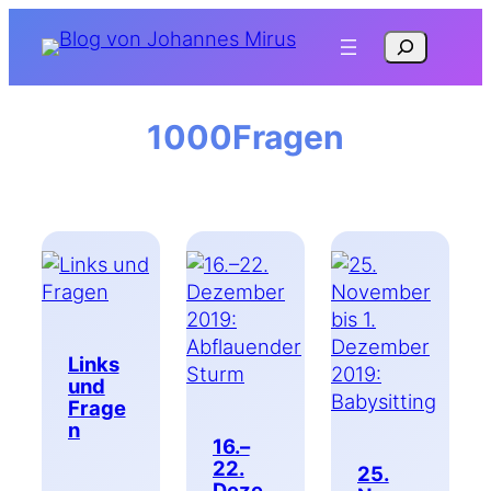
Zum
Suchen
Inhalt
springen
1000Fragen
Links
und
Frage
n
16.–
22.
25.
Deze