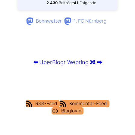
2.439
Beiträge
41
Folgende
Bonnwetter
1. FC Nürnberg
⬅️
UberBlogr Webring
🔀
➡️
RSS-Feed
Kommentar-Feed
Bloglovin