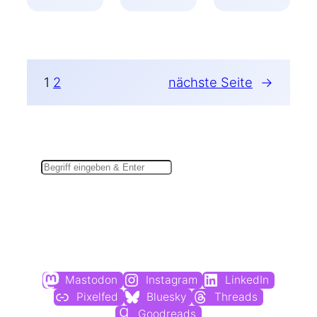
1
2
nächste Seite
→
Suchen
Du findest mich auch hier:
Mastodon
Instagram
LinkedIn
Pixelfed
Bluesky
Threads
Goodreads