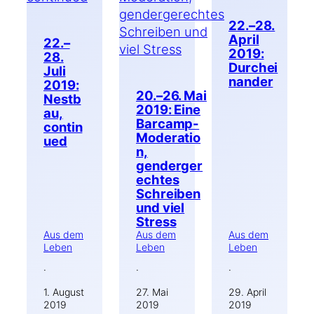
22.–28.
April
22.–
2019:
28.
Durchei
Juli
nander
2019:
20.–26. Mai
Nestb
2019: Eine
au,
Barcamp-
contin
Moderatio
ued
n,
genderger
echtes
Schreiben
und viel
Stress
Aus dem
Aus dem
Aus dem
Leben
Leben
Leben
·
·
·
1. August
27. Mai
29. April
2019
2019
2019