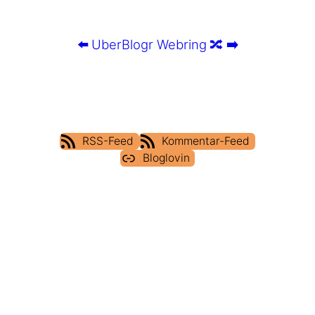
⬅️
UberBlogr Webring
🔀
➡️
RSS-Feed
Kommentar-Feed
Bloglovin