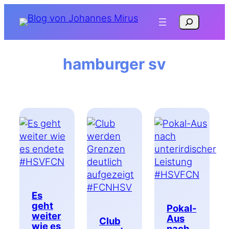
Zum
Suchen
Inhalt
springen
hamburger sv
Es
geht
Pokal-
weiter
Aus
Club
wie es
nach