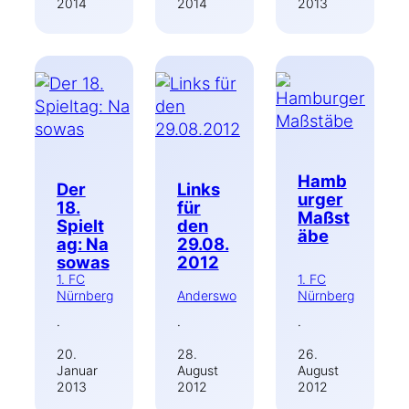
2014
2014
2013
Hamb
Der
Links
urger
18.
für
Maßst
Spielt
den
äbe
ag: Na
29.08.
sowas
2012
1. FC
1. FC
Nürnberg
Anderswo
Nürnberg
·
·
·
20.
28.
26.
Januar
August
August
2013
2012
2012