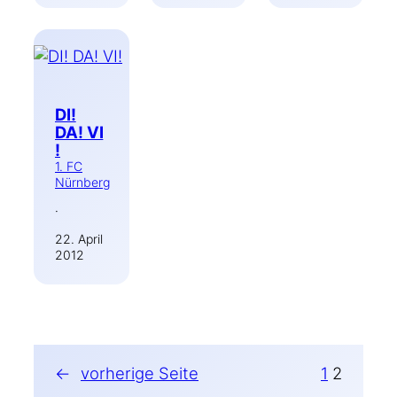
DI!
DA! VI
!
1. FC
Nürnberg
·
22. April
2012
←
vorherige Seite
1
2