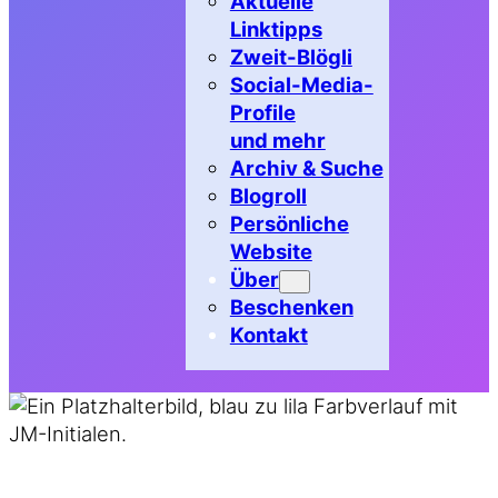
Aktuelle
Linktipps
Zweit-Blögli
Social-Media-
Profile
und mehr
Archiv & Suche
Blogroll
Persönliche
Website
Über
Beschenken
Kontakt