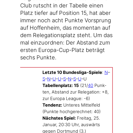
Club rutscht in der Tabel­le einen
Platz tie­fer auf Posi­ti­on 15, hat aber
immer noch acht Punk­te Vor­sprung
auf Hof­fen­heim, das momen­tan auf
dem Rele­ga­ti­ons­platz steht. Um das
mal ein­zu­ord­nen: Der Abstand zum
ers­ten Europa-Cup-Platz beträgt
sechs Punkte.
Letz­te 10 Bundesliga-Spiele
:
N
–
S
–
N
–
U
–
U
–
S
–
N
–
S
–
U
–U
Tabel­len­platz:
15
(21/
40
Punk­
ten, Abstand zur Rele­ga­ti­on: +8,
zur Euro­pa League: -6)
Ten­denz:
Unte­res Mit­tel­feld
(Punk­te hoch­ge­rech­net: 40)
Nächs­tes Spiel:
Frei­tag, 25.
Janu­ar, 20:30 Uhr, aus­wärts
gegen Dort­mund (3.)