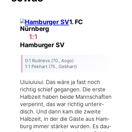
1. FC
Nürnberg
1:1
Hamburger SV
0:1 Rud­nevs (70., Aogo)
1:1 Pek­hart (75., Gebhart)
Uiuiuiuiui. Das wäre ja fast noch
rich­tig schief gegan­gen. Die ers­te
Halb­zeit haben bei­de Mann­schaf­ten
ver­pennt, das war rich­tig unter­ir­
disch. Und dann kam die zwei­te
Halb­zeit, in der die Gäs­te aus Ham­
burg immer stär­ker wur­den. Es dau­