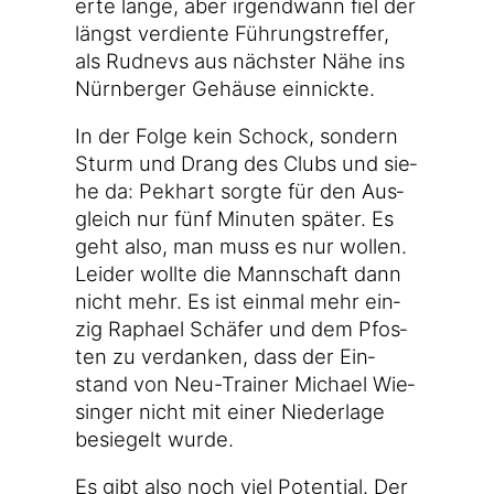
er­te lan­ge, aber irgend­wann fiel der
längst ver­dien­te Füh­rungs­tref­fer,
als Rud­nevs aus nächs­ter Nähe ins
Nürn­ber­ger Gehäu­se einnickte.
In der Fol­ge kein Schock, son­dern
Sturm und Drang des Clubs und sie­
he da: Pek­hart sorg­te für den Aus­
gleich nur fünf Minu­ten spä­ter. Es
geht also, man muss es nur wol­len.
Lei­der woll­te die Mann­schaft dann
nicht mehr. Es ist ein­mal mehr ein­
zig Rapha­el Schä­fer und dem Pfos­
ten zu ver­dan­ken, dass der Ein­
stand von Neu-Trainer Micha­el Wie­
sin­ger nicht mit einer Nie­der­la­ge
besie­gelt wurde.
Es gibt also noch viel Poten­ti­al. Der