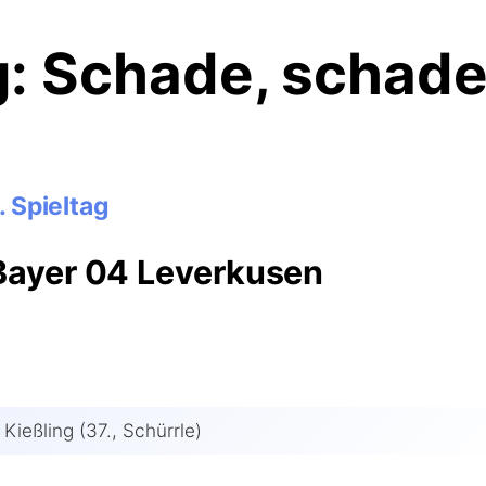
ag: Schade, schad
. Spieltag
Bayer 04 Leverkusen
 Kieß­ling (37., Schürrle)