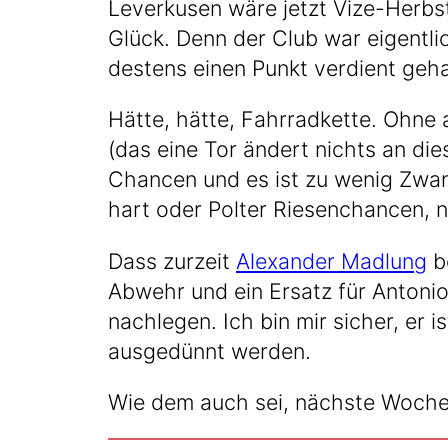
Lever­ku­sen wäre jetzt Vize-Herbst
Glück. Denn der Club war eigent­lic
des­tens einen Punkt ver­dient geh
Hät­te, hät­te, Fahr­rad­ket­te. Ohne
(das eine Tor ändert nichts an die­
Chan­cen und es ist zu wenig Zwang
hart oder Pol­ter Rie­sen­chan­cen, 
Dass zur­zeit
Alex­an­der Mad­lung
be
Abwehr und ein Ersatz für Anto­nio 
nach­le­gen. Ich bin mir sicher, er 
aus­ge­dünnt werden.
Wie dem auch sei, nächs­te Woche z