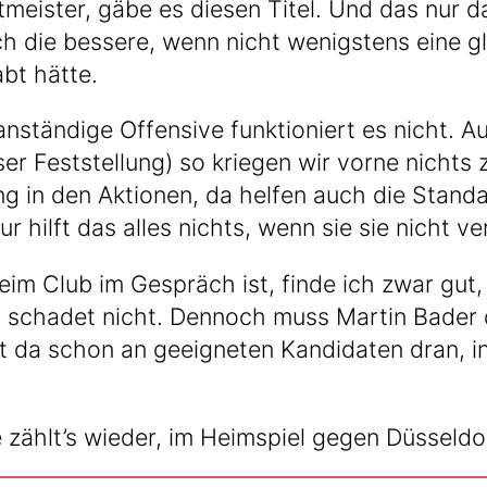
meister, gäbe es die­sen Titel. Und das nur da
h die bes­se­re, wenn nicht wenigs­tens eine gl
abt hätte.
 anstän­di­ge Offen­si­ve funk­tio­niert es nicht.
ser Fest­stel­lung) so krie­gen wir vor­ne nicht
 in den Aktio­nen, da hel­fen auch die Stan­da
nur hilft das alles nichts, wenn sie sie nicht v
im Club im Gespräch ist, fin­de ich zwar gut,
scha­det nicht. Den­noch muss Mar­tin Bader dri
ist da schon an geeig­ne­ten Kan­di­da­ten dran,
ählt’s wie­der, im Heim­spiel gegen Düsseldo