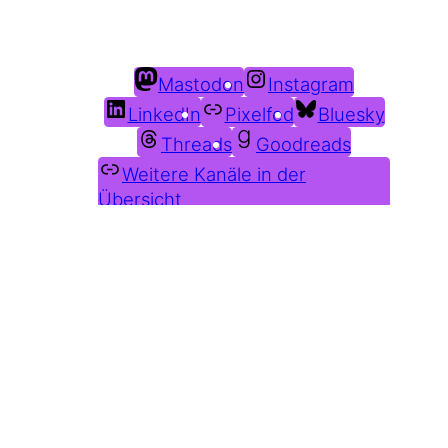
Du findest mich auch hier:
Mastodon
Instagram
LinkedIn
Pixelfed
Bluesky
Threads
Goodreads
Weitere Kanäle in der
Übersicht
Weitere Profile im Fediverse: