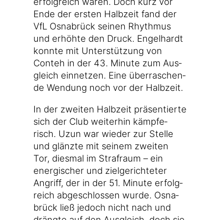
erfolg­reich waren. Doch kurz vor
Ende der ers­ten Halb­zeit fand der
VfL Osna­brück sei­nen Rhyth­mus
und erhöh­te den Druck. Engel­hardt
konn­te mit Unter­stüt­zung von
Conteh in der 43. Minu­te zum Aus­
gleich ein­net­zen. Eine über­ra­schen­
de Wen­dung noch vor der Halbzeit.
In der zwei­ten Halb­zeit prä­sen­tier­te
sich der Club wei­ter­hin kämp­fe­
risch. Uzun war wie­der zur Stel­le
und glänz­te mit sei­nem zwei­ten
Tor, dies­mal im Straf­raum – ein
ener­gi­scher und ziel­ge­rich­te­ter
Angriff, der in der 51. Minu­te erfolg­
reich abge­schlos­sen wur­de. Osna­
brück ließ jedoch nicht nach und
dräng­te auf den Aus­gleich, doch sie