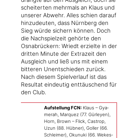
schei­ter­ten mehr­mals an Klaus und
unse­rer Abwehr. Alles schien dar­auf
hin­zu­deu­ten, dass Nürn­berg den
Sieg wür­de sichern kön­nen. Doch
die Nach­spiel­zeit gehör­te den
Osna­brü­ckern: Wriedt erziel­te in der
drit­ten Minu­te der Extra­zeit den
Aus­gleich und ließ uns mit einem
bit­te­ren Unent­schie­den zurück.
Nach die­sem Spiel­ver­lauf ist das
Resul­tat ein­deu­tig ent­täu­schend für
den Club.
Auf­stel­lung FCN:
Klaus – Gya­
me­rah, Mar­quez (77. Gür­ley­en),
Horn, Brown – Flick, Cas­trop,
Uzun (88. Hüb­ner), Gol­ler (66.
Schlei­mer), Okunu­ki (66. Wekes­