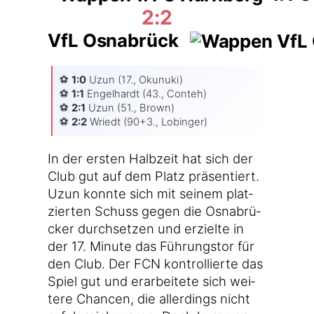
2:2
VfL Osnabrück
⚽️
1:0
Uzun (17., Okunu­ki)
⚽️
1:1
Engel­hardt (43., Conteh)
⚽️
2:1
Uzun (51., Brown)
⚽️
2:2
Wriedt (90+3., Lobinger)
In der ers­ten Halb­zeit hat sich der
Club gut auf dem Platz prä­sen­tiert.
Uzun konn­te sich mit sei­nem plat­
zier­ten Schuss gegen die Osna­brü­
cker durch­set­zen und erziel­te in
der 17. Minu­te das Füh­rungs­tor für
den Club. Der FCN kon­trol­lier­te das
Spiel gut und erar­bei­te­te sich wei­
te­re Chan­cen, die aller­dings nicht