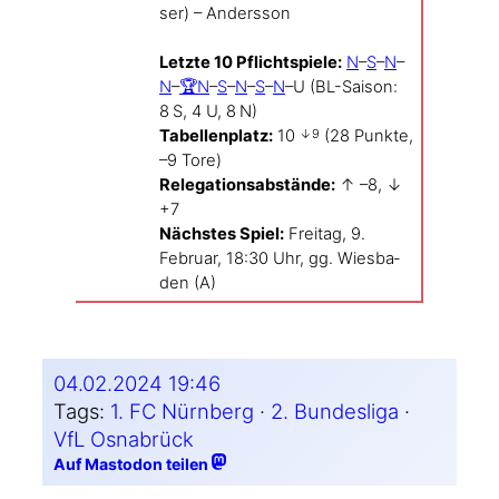
ser) – Anders­son
Letz­te 10 Pflicht­spie­le:
N
–
S
–
N
–
N
–
🏆N
–
S
–
N
–
S
–
N
–U (BL-Saison:
8 S, 4 U, 8 N)
Tabel­len­platz:
10
(28 Punk­te,
↓9
–9 Tore)
Rele­ga­ti­ons­ab­stän­de:
↑ –8, ↓
+7
Nächs­tes Spiel:
Frei­tag, 9.
Febru­ar, 18:30 Uhr, gg. Wies­ba­
den (A)
04.02.2024 19:46
Tags:
1. FC Nürnberg
 · 
2. Bundesliga
 · 
VfL Osnabrück
Auf Mastodon teilen