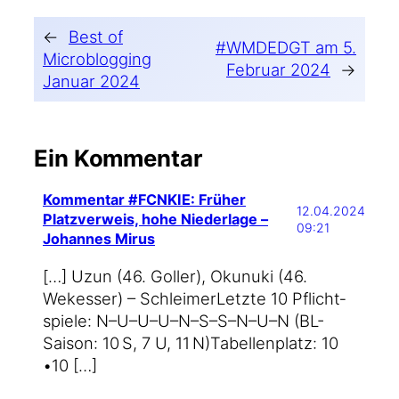
←
Best of
#WMDEDGT am 5.
Microblogging
Februar 2024
→
Januar 2024
Ein Kommentar
Kommentar #FCNKIE: Früher
12.04.2024
Platzverweis, hohe Niederlage –
09:21
Johannes Mirus
[…] Uzun (46. Gol­ler), Okunu­ki (46.
Wekes­ser) – Schlei­merLetz­te 10 Pflicht­
spie­le: N–U–U–U–N–S–S–N–U–N (BL-
Saison: 10 S, 7 U, 11 N)Tabel­len­platz: 10
•10 […]