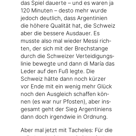
das Spiel dau­er­te – und es waren ja
120 Minu­ten – des­to mehr wur­de
jedoch deut­lich, dass Argen­ti­ni­en
die höhe­re Qua­li­tät hat, die Schweiz
aber die bes­se­re Aus­dau­er. Es
muss­te also mal wie­der Mes­si rich­
ten, der sich mit der Brech­stan­ge
durch die Schwei­zer Ver­tei­di­gungs­
li­nie beweg­te und dann di María das
Leder auf den Fuß leg­te. Die
Schweiz hät­te dann noch kür­zer
vor Ende mit ein wenig mehr Glück
noch den Aus­gleich schaf­fen kön­
nen (es war nur Pfos­ten), aber ins­
ge­samt geht der Sieg Argen­ti­ni­ens
dann doch irgend­wie in Ordnung.
Aber mal jetzt mit Tache­les: Für die