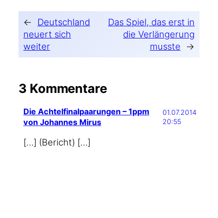
←
Deutschland
Das Spiel, das erst in
neuert sich
die Verlängerung
weiter
musste
→
3 Kommentare
Die Achtelfinalpaarungen – 1ppm
01.07.2014
von Johannes Mirus
20:55
[…] (Bericht) […]
BonnerBlogs
01.07.2014 22:00
Argen­ti­ni­en unter­wäl­tigt wei­ter
http://t.co/wERLKt0pW3