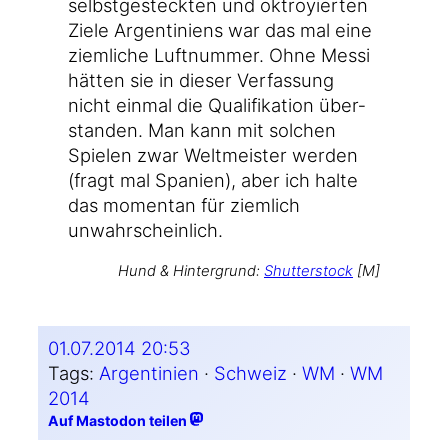
selbst­ge­steck­ten und oktroy­ier­ten
Zie­le Argen­ti­ni­ens war das mal eine
ziem­li­che Luft­num­mer. Ohne Mes­si
hät­ten sie in die­ser Ver­fas­sung
nicht ein­mal die Qua­li­fi­ka­ti­on über­
stan­den. Man kann mit sol­chen
Spie­len zwar Welt­meis­ter wer­den
(fragt mal Spa­ni­en), aber ich hal­te
das momen­tan für ziem­lich
unwahrscheinlich.
Hund & Hin­ter­grund:
Shut­ter­stock
[M]
01.07.2014 20:53
Tags:
Argentinien
 · 
Schweiz
 · 
WM
 · 
WM
2014
Auf Mastodon teilen