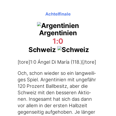
Achtelfinale
Argentinien
1:0
Schweiz
[tore]1:0 Ángel Di María (118.)[/tore]
Och, schon wie­der so ein lang­wei­li­
ges Spiel. Argen­ti­ni­en mit unge­fähr
120 Pro­zent Ball­be­sitz, aber die
Schweiz mit den bes­se­ren Aktio­
nen. Ins­ge­samt hat sich das dann
vor allem in der ers­ten Halb­zeit
gegen­sei­tig auf­ge­ho­ben. Je län­ger