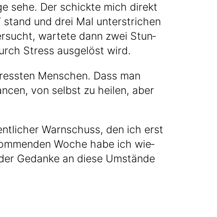
e sehe. Der schick­te mich direkt
!“ stand und drei Mal unter­stri­chen
r­sucht, war­te­te dann zwei Stun­
durch Stress aus­ge­löst wird.
stress­ten Men­schen. Dass man
­cen, von selbst zu hei­len, aber
nt­li­cher Warn­schuss, den ich erst
r kom­men­den Woche habe ich wie­
e der Gedan­ke an die­se Umstän­de