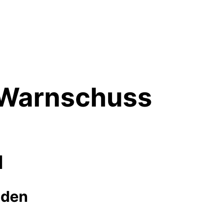
 Warnschuss
1
nden