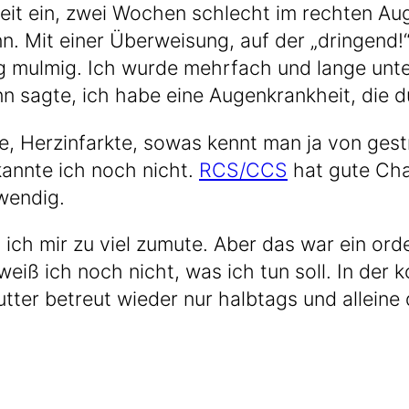
seit ein, zwei Wochen schlecht im rech­ten Aug
Bonn. Mit einer Über­wei­sung, auf der „drin­gend
 mul­mig. Ich wur­de mehr­fach und lan­ge unte
nn sag­te, ich habe eine Augen­krank­heit, die 
, Herz­in­fark­te, sowas kennt man ja von ge
ann­te ich noch nicht.
RCS/CCS
hat gute Chan
twendig.
 ich mir zu viel zumu­te. Aber das war ein orde
g weiß ich noch nicht, was ich tun soll. In de
ut­ter betreut wie­der nur halb­tags und allei­n