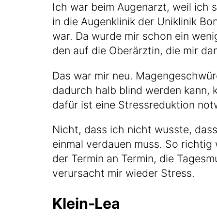
Ich war beim Augen­arzt, weil ich 
in die Augen­kli­nik der Uni­kli­nik 
war. Da wur­de mir schon ein wenig
den auf die Ober­ärz­tin, die mir da
Das war mir neu. Magen­ge­schwü­re
dadurch halb blind wer­den kann, k
dafür ist eine Stress­re­duk­ti­on no
Nicht, dass ich nicht wuss­te, dass
ein­mal ver­dau­en muss. So rich­ti
der Ter­min an Ter­min, die Tages­m
ver­ur­sacht mir wie­der Stress.
Klein-Lea