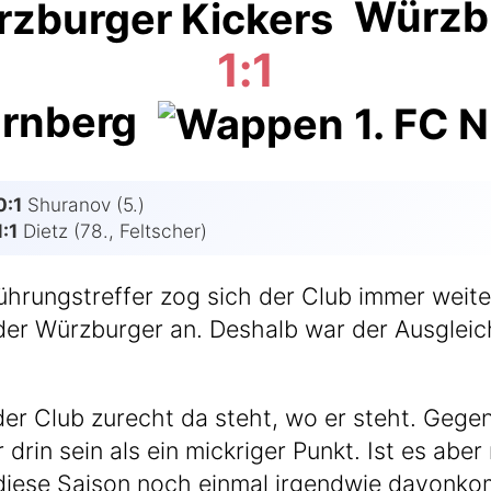
Würzbu
1:1
ürnberg
0:1
Shura­nov (5.)
1:1
Dietz (78., Feltscher)
h­rungs­tref­fer zog sich der Club immer wei­
r Würz­bur­ger an. Des­halb war der Aus­gleichs­t
 der Club zurecht da steht, wo er steht. Gegen
r drin sein als ein mick­ri­ger Punkt. Ist es abe
 die­se Sai­son noch ein­mal irgend­wie davonk