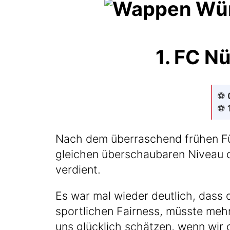
1. FC N
⚽️
⚽️
Nach dem über­ra­schend frü­hen Fü
glei­chen über­schau­ba­ren Niveau de
verdient.
Es war mal wie­der deut­lich, dass
sport­li­chen Fair­ness, müss­te meh
uns glück­lich schät­zen, wenn wir