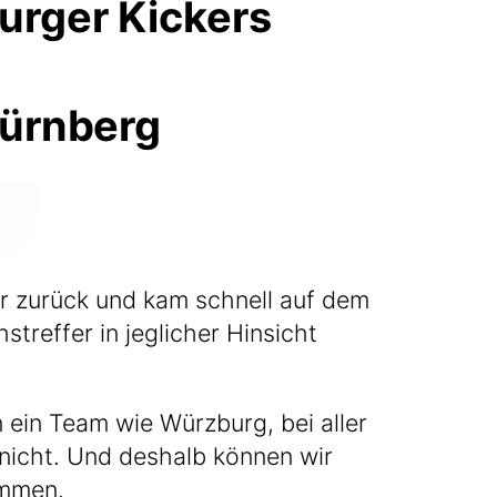
rger Kickers
ter zurück und kam schnell auf dem
ref­fer in jeg­li­cher Hin­sicht
 ein Team wie Würz­burg, bei aller
r nicht. Und des­halb kön­nen wir
ommen.