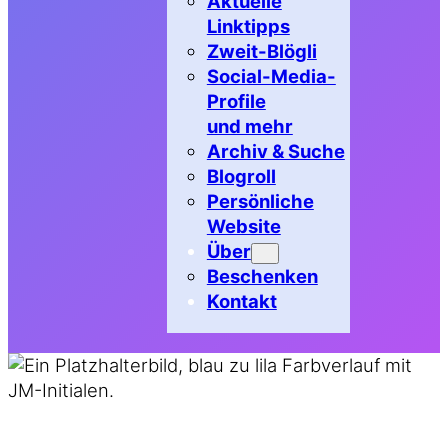
Aktuelle
Linktipps
Zweit-Blögli
Social-Media-
Profile
und mehr
Archiv & Suche
Blogroll
Persönliche
Website
Über
Beschenken
Kontakt