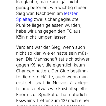
Ich glau­be, man kann gar nicht
genug beto­nen, wie wich­tig die­ser
Sieg war. Nach­dem am
letz­ten
Spiel­tag
zwei sicher geglaub­te
Punk­te lie­gen gelas­sen wur­den,
habe wir uns gegen den FC aus
Köln nicht lum­pen lassen.
Ver­dient war der Sieg, wenn auch
nicht so klar, wie er hät­te sein müs­
sen. Die Mann­schaft tat sich schwer
gegen Köl­ner, die eigent­lich kaum
Chan­cen hat­ten. Der Club bestimm­
te die ers­te Hälf­te, auch wenn man
erst sehr spät die Ner­vo­si­tät ableg­
te und so etwas wie Fuß­ball spiel­te.
Enorm zur Spiel­kul­tur hat natür­lich
Ess­weins Tref­fer zum 1:0 nach einer