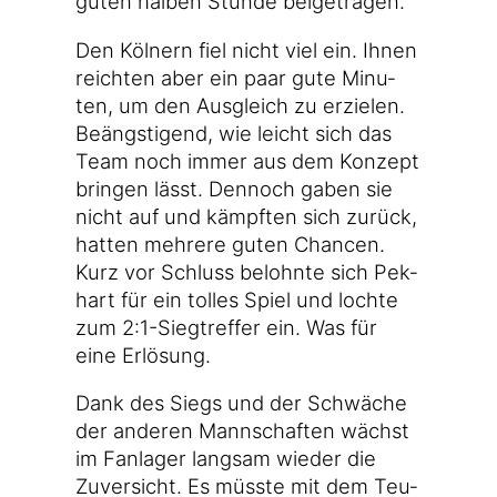
guten hal­ben Stun­de beigetragen.
Den Köl­nern fiel nicht viel ein. Ihnen
reich­ten aber ein paar gute Minu­
ten, um den Aus­gleich zu erzie­len.
Beängs­ti­gend, wie leicht sich das
Team noch immer aus dem Kon­zept
brin­gen lässt. Den­noch gaben sie
nicht auf und kämpf­ten sich zurück,
hat­ten meh­re­re guten Chan­cen.
Kurz vor Schluss belohn­te sich Pek­
hart für ein tol­les Spiel und loch­te
zum 2:1-Siegtreffer ein. Was für
eine Erlösung.
Dank des Siegs und der Schwä­che
der ande­ren Mann­schaf­ten wächst
im Fan­la­ger lang­sam wie­der die
Zuver­sicht. Es müss­te mit dem Teu­