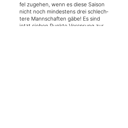
fel zuge­hen, wenn es die­se Sai­son
nicht noch min­des­tens drei schlech­
te­re Mann­schaf­ten gäbe! Es sind
jetzt sie­ben Punk­te Vor­sprung zur
Relegation.
Letz­te 10 BL-
Spiele
:
N
–
S
–
N
–
N
–
S
–
S
–
N
–
N
–
U
–S
Tabel­len­platz:
12 (25 Punk­te, +7
Punk­te zur Relegation)
Ten­denz:
positiv
Nächs­tes Spiel:
Sams­tag,
25.02.2012, 18:30 Uhr
(!)
, aus­wärts
gg. Wer­der Bre­men (5.)