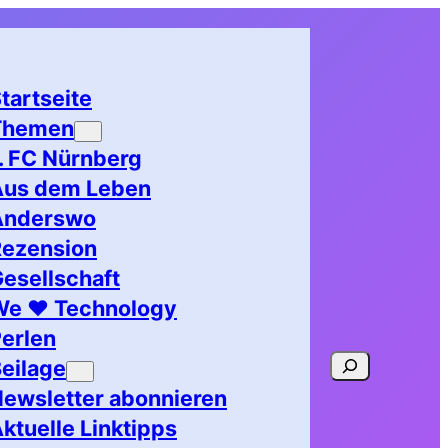
tartseite
Themen
. FC Nürnberg
Aus dem Leben
Anderswo
Rezension
esellschaft
We ♥ Technology
erlen
Suchen
eilage
ewsletter abonnieren
ktuelle Linktipps