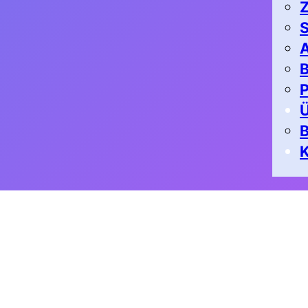
Z
S
A
B
P
K