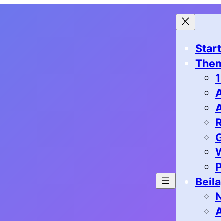
Start
The
1
G
P
Beil
N
A