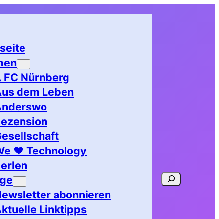
seite
men
. FC Nürnberg
Aus dem Leben
Anderswo
Rezension
esellschaft
We ♥ Technology
erlen
Suchen
age
ewsletter abonnieren
ktuelle Linktipps