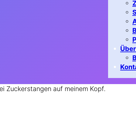
Z
S
A
B
P
Über
Kont