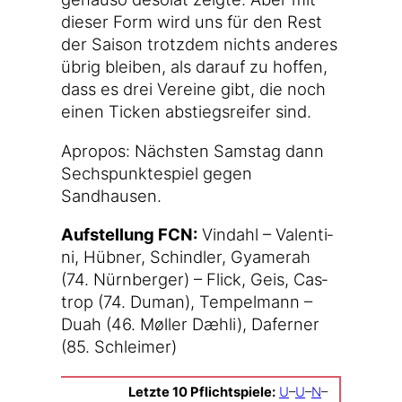
die­ser Form wird uns für den Rest
der Sai­son trotz­dem nichts ande­res
übrig blei­ben, als dar­auf zu hof­fen,
dass es drei Ver­ei­ne gibt, die noch
einen Ticken abstiegs­rei­fer sind.
Apro­pos: Nächs­ten Sams­tag dann
Sechs­punk­te­spiel gegen
Sandhausen.
Auf­stel­lung FCN:
Vin­dahl – Valen­ti­
ni, Hüb­ner, Schind­ler, Gya­me­rah
(74. Nürn­ber­ger) – Flick, Geis, Cas­
trop (74. Duman), Tem­pel­mann –
Duah (46. Møl­ler Dæh­li), Dafer­ner
(85. Schleimer)
Letz­te 10 Pflicht­spie­le:
U
–
U
–
N
–