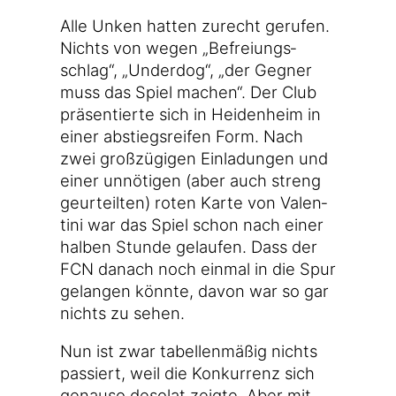
Alle Unken hat­ten zurecht geru­fen.
Nichts von wegen „Befrei­ungs­
schlag“, „Under­dog“, „der Geg­ner
muss das Spiel machen“. Der Club
prä­sen­tier­te sich in Hei­den­heim in
einer abstiegs­rei­fen Form. Nach
zwei groß­zü­gi­gen Ein­la­dun­gen und
einer unnö­ti­gen (aber auch streng
geur­teil­ten) roten Kar­te von Valen­
ti­ni war das Spiel schon nach einer
hal­ben Stun­de gelau­fen. Dass der
FCN danach noch ein­mal in die Spur
gelan­gen könn­te, davon war so gar
nichts zu sehen.
Nun ist zwar tabel­len­mä­ßig nichts
pas­siert, weil die Kon­kur­renz sich
genau­so deso­lat zeig­te. Aber mit