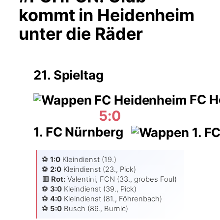
kommt in Heidenheim
unter die Räder
21. Spieltag
FC H
5:0
1. FC Nürnberg
⚽️
1:0
Klein­dienst (19.)
⚽️
2:0
Klein­dienst (23., Pick)
🟥
Rot:
Valen­ti­ni, FCN (33., gro­bes Foul)
⚽️
3:0
Klein­dienst (39., Pick)
⚽️
4:0
Klein­dienst (81., Föh­ren­bach)
⚽️
5:0
Busch (86., Burnic)