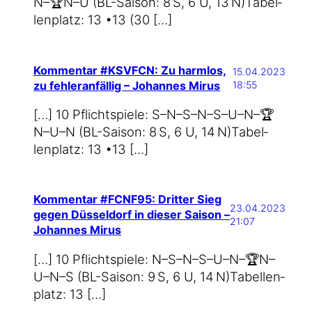
N–🏆N–U (BL-Saison: 8 S, 6 U, 13 N)Tabel­
len­platz: 13 •13 (30 […]
Kommentar #KSVFCN: Zu harmlos,
15.04.2023
zu fehleranfällig – Johannes Mirus
18:55
[…] 10 Pflicht­spie­le: S–N–S–N–S–U–N–🏆
N–U–N (BL-Saison: 8 S, 6 U, 14 N)Tabel­
len­platz: 13 •13 […]
Kommentar #FCNF95: Dritter Sieg
23.04.2023
gegen Düsseldorf in dieser Saison –
21:07
Johannes Mirus
[…] 10 Pflicht­spie­le: N–S–N–S–U–N–🏆N–
U–N–S (BL-Saison: 9 S, 6 U, 14 N)Tabel­len­
platz: 13 […]