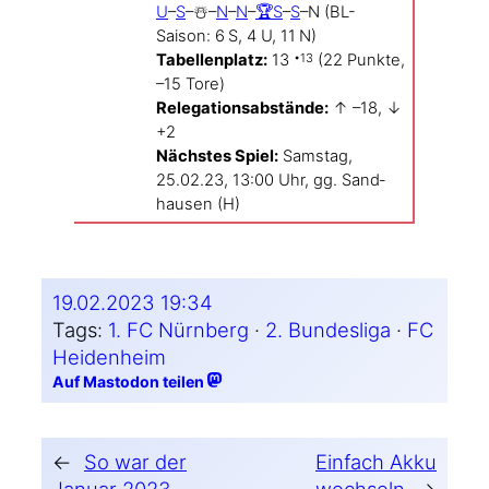
U
–
S
–☃️–
N
–
N
–
🏆S
–
S
–N (BL-
Saison: 6 S, 4 U, 11 N)
Tabel­len­platz:
13
(22 Punk­te,
•13
–15 Tore)
Rele­ga­ti­ons­ab­stän­de:
↑ –18, ↓
+2
Nächs­tes Spiel:
Sams­tag,
25.02.23, 13:00 Uhr, gg. Sand­
hau­sen (H)
19.02.2023 19:34
Tags:
1. FC Nürnberg
 · 
2. Bundesliga
 · 
FC
Heidenheim
Auf Mastodon teilen
←
So war der
Einfach Akku
Januar 2023
wechseln
→