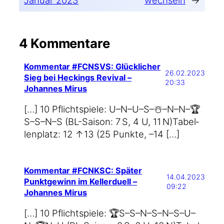
4 Kommentare
Kommentar #FCNSVS: Glücklicher
26.02.2023
Sieg bei Heckings Revival –
20:33
Johannes Mirus
[…] 10 Pflicht­spie­le: U–N–U–S–☃️–N–N–🏆
S–S–N–S (BL-Saison: 7 S, 4 U, 11 N)Tabel­
len­platz: 12 ↑13 (25 Punk­te, –14 […]
Kommentar #FCNKSC: Später
14.04.2023
Punktgewinn im Kellerduell –
09:22
Johannes Mirus
[…] 10 Pflicht­spie­le: 🏆S–S–N–S–N–S–U–