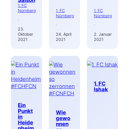
1. FC
Nürnberg
1. FC
1. FC
Nürnberg
Nürnberg
·
·
·
23.
Oktober
24. April
2. Januar
2021
2021
2021
1. FC
Ishak
Ein
Punkt
Wie
in
gewo
Heide
nnen
nheim