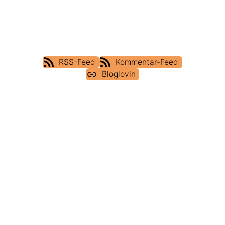
RSS-Feed
Kommentar-Feed
Bloglovin
IMPRESSUM
DATENSCHUTZERKLÄRUNG
COOKIE POLICY (EU)