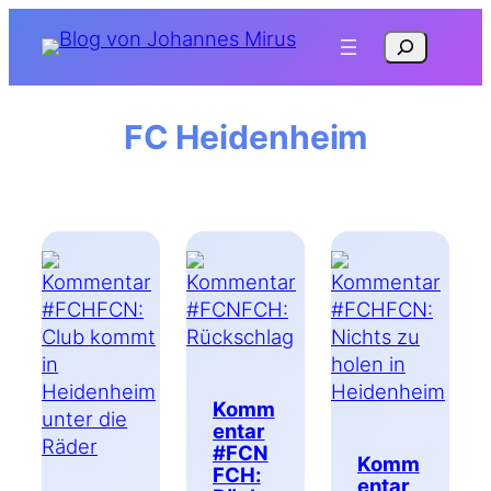
Zum
Suchen
Inhalt
springen
FC Heidenheim
Komm
entar
#FCN
Komm
FCH:
entar