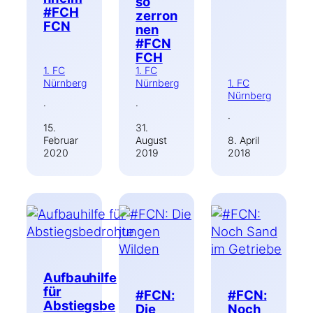
so
#FCH
zerron
FCN
nen
#FCN
FCH
1. FC
1. FC
Nürnberg
Nürnberg
1. FC
Nürnberg
·
·
·
15.
31.
Februar
August
8. April
2020
2019
2018
Aufbauhilfe
für
#FCN:
#FCN:
Abstiegsbe
Die
Noch