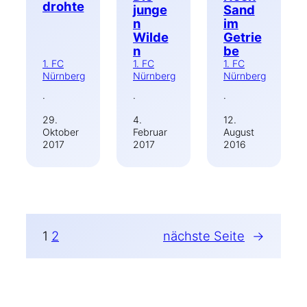
drohte
junge
Sand
n
im
Wilde
Getrie
n
be
1. FC
1. FC
1. FC
Nürnberg
Nürnberg
Nürnberg
·
·
·
29.
4.
12.
Oktober
Februar
August
2017
2017
2016
1
2
nächste Seite
→
Suchen