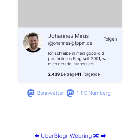
Johannes Mirus
Folgen
@johannes@1ppm.de
Ich schreibe in mein good-old
persönliches Blog seit 2001, was
mich gerade interessiert.
2.439
Beiträge
41
Folgende
Bonnwetter
1. FC Nürnberg
⬅️
UberBlogr Webring
🔀
➡️