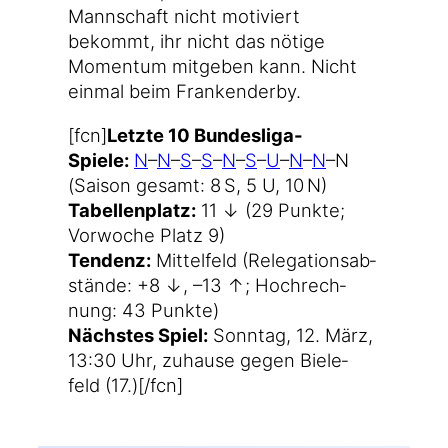
Mann­schaft nicht moti­viert
bekommt, ihr nicht das nöti­ge
Momen­tum mit­ge­ben kann. Nicht
ein­mal beim Frankenderby.
[fcn]
Letz­te 10 Bundesliga-
Spiele:
N
–
N
–
S
–
S
–
N
–
S
–
U
–
N
–
N
–N
(Sai­son gesamt: 8 S, 5 U, 10 N)
Tabel­len­platz:
11 ↓ (29 Punk­te;
Vor­wo­che Platz 9)
Ten­denz:
Mit­tel­feld (Re­le­ga­ti­ons­ab­
stände: +8 ↓, –13 ↑; Hoch­rech­
nung: 43 Punkte)
Nächs­tes Spiel:
Sonn­tag, 12. März,
13:30 Uhr, zuhau­se gegen Bie­le­
feld (17.)[/fcn]