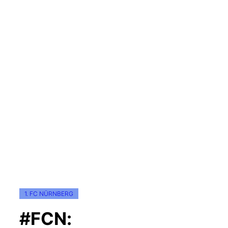
1. FC NÜRNBERG
#FCN: