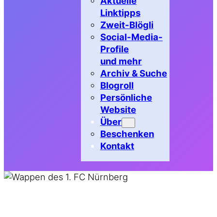
Aktuelle
Linktipps
Zweit-Blögli
Social-Media-
Profile
und mehr
Archiv & Suche
Blogroll
Persönliche
Website
Über
Beschenken
Kontakt