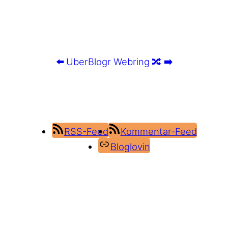
⬅️
UberBlogr Webring
🔀
➡️
RSS-Feed
Kommentar-Feed
Bloglovin