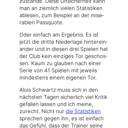
zustan­de. Die­se Unsi­cher­heit kann
man an ziem­lich vie­len Sta­tis­ti­ken
able­sen, zum Bei­spiel an der mise­
ra­blen Passquote.
Oder ein­fach am Ergeb­nis. Es ist
jetzt die drit­te Nie­der­la­ge hin­ter­ein­
an­der und in die­sen drei Spie­len hat
der Club kein ein­zi­ges Tor geschos­
sen. Kaum zu glau­ben nach einer
Serie von 41 Spie­len mit jeweils
min­des­tens einem eige­nen Tor.
Alo­is Schwartz muss sich in den
nächs­ten Tagen sicher­lich viel Kri­tik
gefal­len las­sen und ich mei­ne,
zurecht. Nicht nur
die Sta­tis­ti­ken
spre­chen gegen ihn, es ist ein­fach
das Gefühl, dass der Trai­ner sei­ne