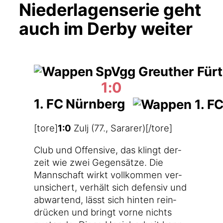
Niederlagenserie geht
auch im Derby weiter
1:0
1. FC Nürnberg
[tore]
1:0
Zulj (77., Sararer)[/tore]
Club und Offen­si­ve, das klingt der­
zeit wie zwei Gegen­sät­ze. Die
Mann­schaft wirkt voll­kom­men ver­
un­si­chert, ver­hält sich defen­siv und
abwar­tend, lässt sich hin­ten rein­
drü­cken und bringt vor­ne nichts