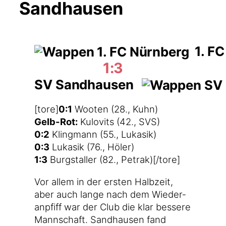
Sandhausen
1. FC
1:3
SV Sandhausen
[tore]
0:1
Woo­ten (28., Kuhn)
Gelb-Rot:
Kulo­vits (42., SVS)
0:2
Kling­mann (55., Lukasik)
0:3
Lukas­ik (76., Höler)
1:3
Burg­stal­ler (82., Petrak)[/tore]
Vor allem in der ers­ten Halb­zeit,
aber auch lan­ge nach dem Wie­der­
an­pfiff war der Club die klar bes­se­re
Mann­schaft. Sand­hau­sen fand