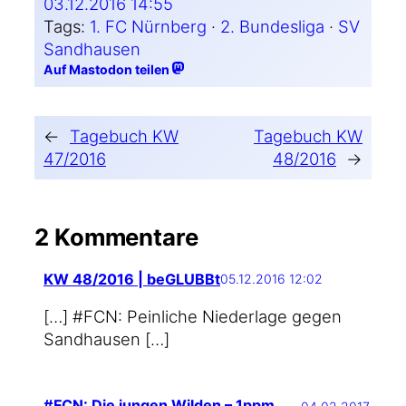
03.12.2016 14:55
Tags:
1. FC Nürnberg
 · 
2. Bundesliga
 · 
SV
Sandhausen
Auf Mastodon teilen
←
Tagebuch KW
Tagebuch KW
47/2016
48/2016
→
2 Kommentare
KW 48/2016 | beGLUBBt
05.12.2016 12:02
[…] #FCN: Pein­li­che Nie­der­la­ge gegen
Sandhausen […]
#FCN: Die jungen Wilden – 1ppm