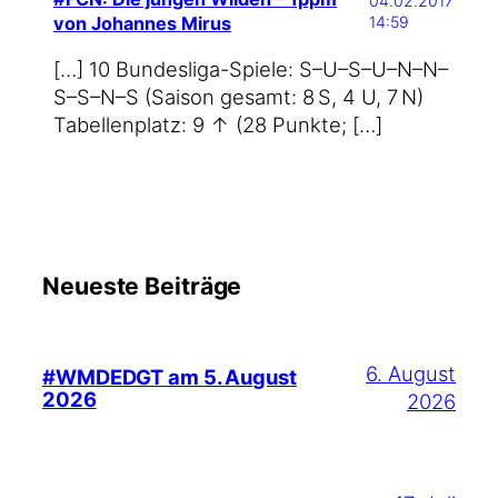
04.02.2017
von Johannes Mirus
14:59
[…] 10 Bundesliga-Spiele: S–U–S–U–N–N–
S–S–N–S (Sai­son gesamt: 8 S, 4 U, 7 N)
Tabel­len­platz: 9 ↑ (28 Punkte; […]
Neueste Beiträge
6. August
#WMDEDGT am 5. August
2026
2026