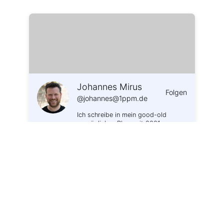
Johannes Mirus
Folgen
@johannes@1ppm.de
Ich schreibe in mein good-old
persönliches Blog seit 2001, was
mich gerade interessiert.
2.439
Beiträge
41
Folgende
Bonnwetter
1. FC Nürnberg