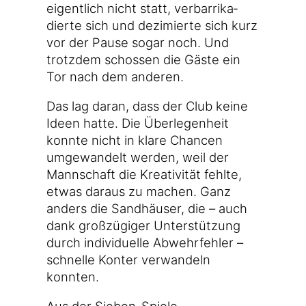
eigent­lich nicht statt, ver­bar­ri­ka­
dier­te sich und dezi­mier­te sich kurz
vor der Pau­se sogar noch. Und
trotz­dem schos­sen die Gäs­te ein
Tor nach dem anderen.
Das lag dar­an, dass der Club kei­ne
Ideen hat­te. Die Über­le­gen­heit
konn­te nicht in kla­re Chan­cen
umge­wan­delt wer­den, weil der
Mann­schaft die Krea­ti­vi­tät fehl­te,
etwas dar­aus zu machen. Ganz
anders die Sand­häu­ser, die – auch
dank groß­zü­gi­ger Unter­stüt­zung
durch indi­vi­du­el­le Abwehr­feh­ler –
schnel­le Kon­ter ver­wan­deln
konnten.