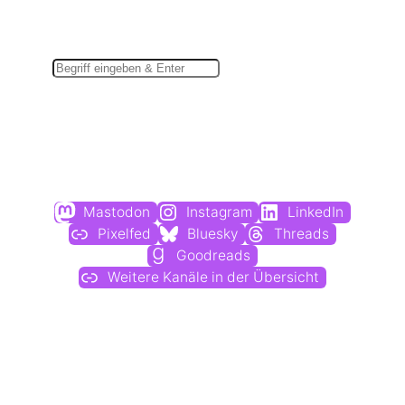
Suchen
Du findest mich auch hier:
Mastodon
Instagram
LinkedIn
Pixelfed
Bluesky
Threads
Goodreads
Weitere Kanäle in der Übersicht
Weitere Profile im Fediverse: