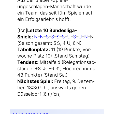
Aus der Sieben-Spiele-
ungeschlagen-Mannschaft wur­de
ein Team, das seit fünf Spie­len auf
ein Erfolgs­er­leb­nis hofft.
[fcn]
Letz­te 10 Bundesliga-
Spiele:
N
–
N
–
S
–
S
–
S
–
S
–
U
–
S
–
U
–
N
–N
(Sai­son gesamt: 5 S, 4 U, 6 N)
Tabel­len­platz:
11 (19 Punk­te; Vor­
wo­che Platz 10) (Stand Samstag)
Ten­denz:
Mit­tel­feld (Re­le­ga­ti­ons­ab­
stände: +8 ↓, –9 ↑; Hoch­rech­nung:
43 Punk­te) (Stand Sa.)
Nächs­tes Spiel:
Frei­tag, 9. Dezem­
ber, 18:30 Uhr, aus­wärts gegen
Düs­sel­dorf (6.)[/fcn]