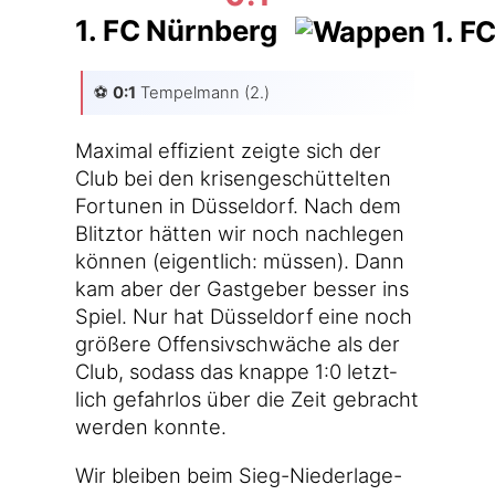
1. FC Nürnberg
⚽️
0:1
Tem­pel­mann (2.)
Maxi­mal effi­zi­ent zeig­te sich der
Club bei den kri­sen­ge­schüt­tel­ten
For­tu­nen in Düs­sel­dorf. Nach dem
Blitz­tor hät­ten wir noch nach­le­gen
kön­nen (eigent­lich: müs­sen). Dann
kam aber der Gast­ge­ber bes­ser ins
Spiel. Nur hat Düs­sel­dorf eine noch
grö­ße­re Offen­siv­schwä­che als der
Club, sodass das knap­pe 1:0 letzt­
lich gefahr­los über die Zeit gebracht
wer­den konnte.
Wir blei­ben beim Sieg-Niederlage-