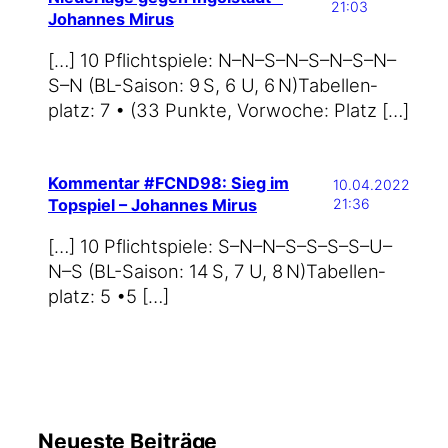
21:03
Johannes Mirus
[…] 10 Pflicht­spie­le: N–N–S–N–S–N–S–N–
S–N (BL-Saison: 9 S, 6 U, 6 N)Tabel­len­
platz: 7 • (33 Punk­te, Vor­wo­che: Platz […]
Kommentar #FCND98: Sieg im
10.04.2022
Topspiel – Johannes Mirus
21:36
[…] 10 Pflicht­spie­le: S–N–N–S–S–S–S–U–
N–S (BL-Saison: 14 S, 7 U, 8 N)Tabel­len­
platz: 5 •5 […]
Neueste Beiträge