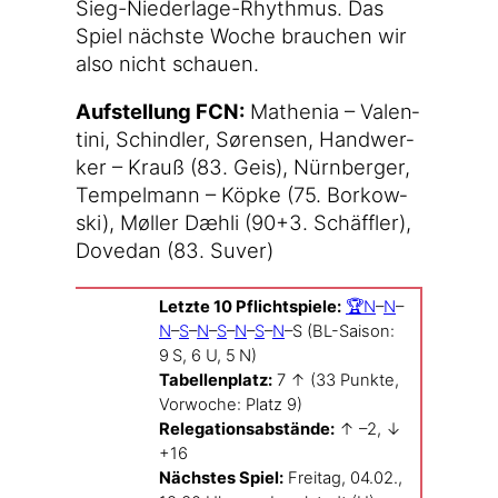
Sieg-Niederlage-Rhythmus. Das
Spiel nächs­te Woche brau­chen wir
also nicht schauen.
Auf­stel­lung FCN:
Mathe­nia – Valen­
ti­ni, Schind­ler, Søren­sen, Hand­wer­
ker – Krauß (83. Geis), Nürn­ber­ger,
Tem­pel­mann – Köp­ke (75. Bor­kow­
ski), Møl­ler Dæh­li (90+3. Schäff­ler),
Dove­dan (83. Suver)
Letz­te 10 Pflicht­spie­le:
🏆N
–
N
–
N
–
S
–
N
–
S
–
N
–
S
–
N
–S (BL-Saison:
9 S, 6 U, 5 N)
Tabel­len­platz:
7
↑ (33 Punk­te,
Vor­wo­che: Platz 9)
Rele­ga­ti­ons­ab­stän­de:
↑ –2, ↓
+16
Nächs­tes Spiel:
Frei­tag, 04.02.,