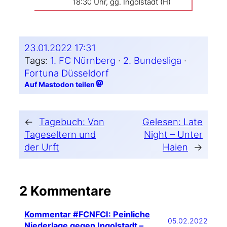
18:30 Uhr, gg. Ingol­stadt (H)
23.01.2022 17:31
Tags:
1. FC Nürnberg
 · 
2. Bundesliga
 · 
Fortuna Düsseldorf
Auf Mastodon teilen
←
Tagebuch: Von
Gelesen: Late
Tageseltern und
Night – Unter
der Urft
Haien
→
2 Kommentare
Kommentar #FCNFCI: Peinliche
05.02.2022
Niederlage gegen Ingolstadt –