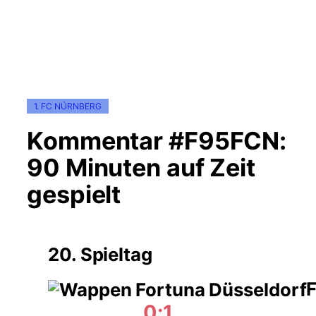
1. FC NÜRNBERG
Kommentar #F95FCN:
90 Minuten auf Zeit
gespielt
20. Spieltag
F
0:1