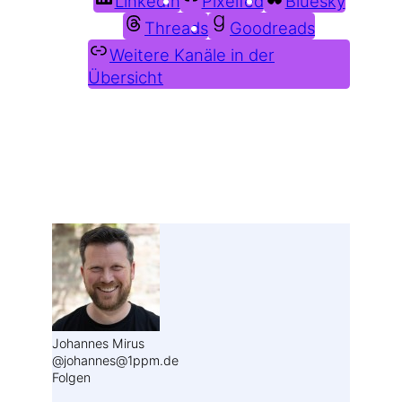
LinkedIn
Pixelfed
Bluesky
Threads
Goodreads
Weitere Kanäle in der
Übersicht
Weitere Profile im Fediverse:
Johannes Mirus
@johannes@1ppm.de
Folgen