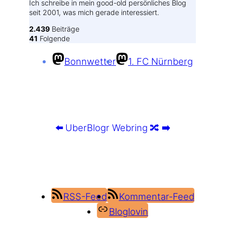
Ich schreibe in mein good-old persönliches Blog
seit 2001, was mich gerade interessiert.
2.439
Beiträge
41
Folgende
Bonnwetter
1. FC Nürnberg
⬅️
UberBlogr Webring
🔀
➡️
RSS-Feed
Kommentar-Feed
Bloglovin