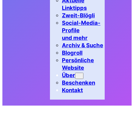
Aktuelle
Linktipps
Zweit-Blögli
Social-Media-
Profile
und mehr
Archiv & Suche
Blogroll
Persönliche
Website
Über
Beschenken
Kontakt