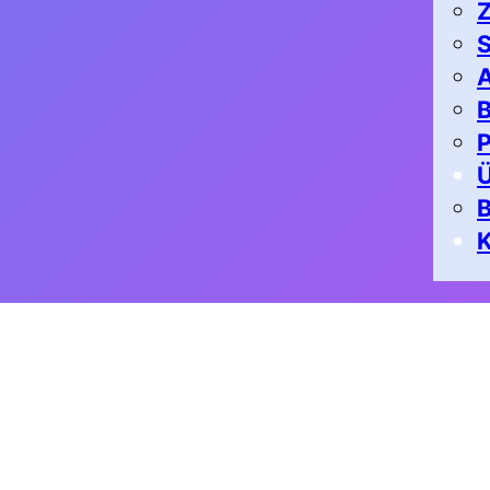
Z
S
A
B
P
K