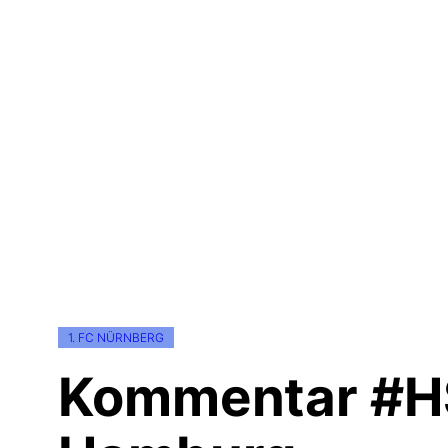
1. FC NÜRNBERG
Kommentar #HS