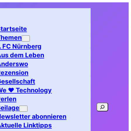
tartseite
Themen
. FC Nürnberg
Aus dem Leben
Anderswo
Rezension
esellschaft
We ♥ Technology
erlen
Suchen
eilage
ewsletter abonnieren
ktuelle Linktipps