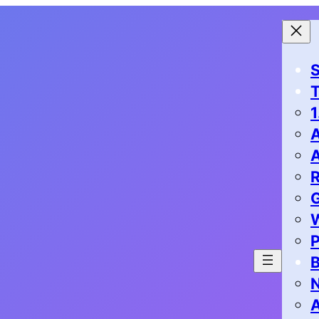
S
1
G
P
B
N
A