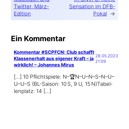
Twitter, März-
Sensation im DFB-
Edition
Pokal
→
Ein Kommentar
Kommentar #SCPFCN: Club schafft
28.05.2023
Klassenerhalt aus eigener Kraft – ja
21:09
wirklich! – Johannes Mirus
[…] 10 Pflicht­spie­le: N–🏆N–U–N–S–N–U–
U–U–S (BL-Saison: 10 S, 9 U, 15 N)Tabel­
len­platz: 14 […]