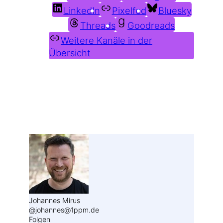
LinkedIn
Pixelfed
Bluesky
Threads
Goodreads
Weitere Kanäle in der
Übersicht
Weitere Profile im Fediverse:
Johannes Mirus
@johannes@1ppm.de
Folgen