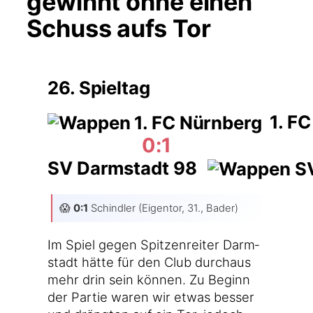
gewinnt ohne einen
Schuss aufs Tor
26. Spieltag
1. FC
0:1
SV Darmstadt 98
😱
0:1
Schind­ler (Eigen­tor, 31., Bader)
Im Spiel gegen Spit­zen­rei­ter Darm­
stadt hät­te für den Club durch­aus
mehr drin sein kön­nen. Zu Beginn
der Par­tie waren wir etwas bes­ser