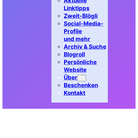
Aktuelle
Linktipps
Zweit-Blögli
Social-Media-
Profile
und mehr
Archiv & Suche
Blogroll
Persönliche
Website
Über
Beschenken
Kontakt