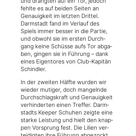
und dräng­ten auf ein Tor, jedoch
fehl­te es auf bei­den Sei­ten an
Genau­ig­keit im letz­ten Drit­tel.
Darm­stadt fand im Ver­lauf des
Spiels immer bes­ser in die Par­tie,
und obwohl sie im ers­ten Durch­
gang kei­ne Schüs­se aufs Tor abga­
ben, gin­gen sie in Füh­rung – dank
eines Eigen­to­res von Club-Kapitän
Schindler.
In der zwei­ten Hälf­te wur­den wir
wie­der muti­ger, doch man­geln­de
Durch­schlags­kraft und Genau­ig­keit
ver­hin­der­ten einen Tref­fer. Darm­
stadts Kee­per Schu­hen zeig­te eine
star­ke Leis­tung und hielt den knap­
pen Vor­sprung fest. Die Lili­en ver­
tei­dig­ten ihre Füh­rung abge­zockt