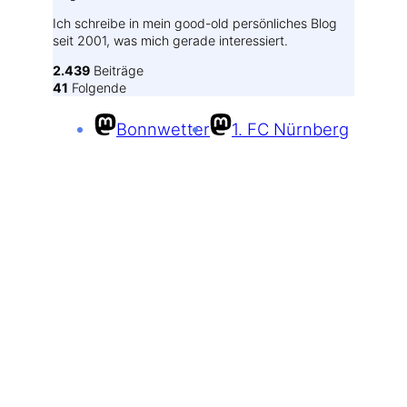
Ich schreibe in mein good-old persönliches Blog
seit 2001, was mich gerade interessiert.
2.439
Beiträge
41
Folgende
Bonnwetter
1. FC Nürnberg
⬅️
UberBlogr Webring
🔀
➡️
RSS-Feed
Kommentar-Feed
Bloglovin