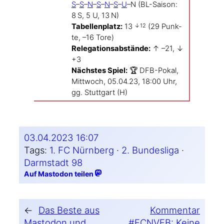
S
–
S
–
N
–
S
–
N
–
S
–
U
–N (BL-Saison:
8 S, 5 U, 13 N)
Tabel­len­platz:
13
(29 Punk­
↓12
te, –16 Tore)
Rele­ga­ti­ons­ab­stän­de:
↑ –21, ↓
+3
Nächs­tes Spiel:
🏆 DFB-Pokal,
Mitt­woch, 05.04.23, 18:00 Uhr,
gg. Stutt­gart (H)
03.04.2023 16:07
Tags:
1. FC Nürnberg
 · 
2. Bundesliga
 · 
Darmstadt 98
Auf Mastodon teilen
←
Das Beste aus
Kommentar
Mastodon und
#FCNVFB: Keine