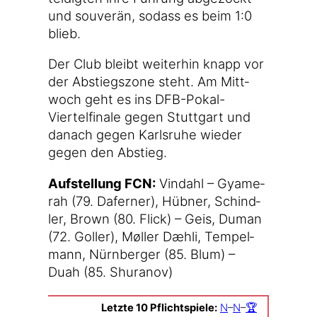
und sou­ve­rän, sodass es beim 1:0
blieb.
Der Club bleibt wei­ter­hin knapp vor
der Abstiegs­zo­ne steht. Am Mitt­
woch geht es ins DFB-Pokal-
Viertelfinale gegen Stutt­gart und
danach gegen Karls­ru­he wie­der
gegen den Abstieg.
Auf­stel­lung FCN:
Vin­dahl – Gya­me­
rah (79. Dafer­ner), Hüb­ner, Schind­
ler, Brown (80. Flick) – Geis, Duman
(72. Gol­ler), Møl­ler Dæh­li, Tem­pel­
mann, Nürn­ber­ger (85. Blum) –
Duah (85. Shuranov)
Letz­te 10 Pflicht­spie­le:
N
–
N
–
🏆