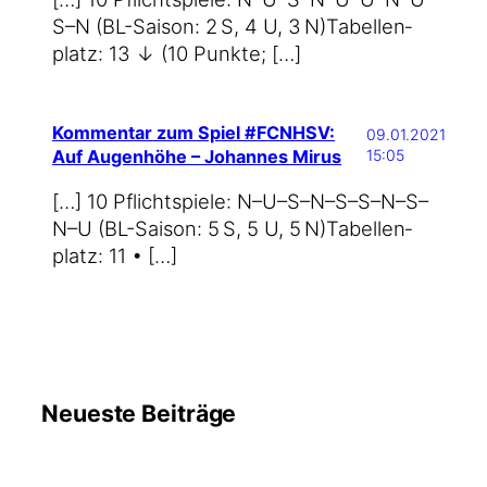
S–N (BL-Saison: 2 S, 4 U, 3 N)Tabel­len­
platz: 13 ↓ (10 Punkte; […]
Kommentar zum Spiel #FCNHSV:
09.01.2021
Auf Augenhöhe – Johannes Mirus
15:05
[…] 10 Pflicht­spie­le: N–U–S–N–S–S–N–S–
N–U (BL-Saison: 5 S, 5 U, 5 N)Tabel­len­
platz: 11 • […]
Neueste Beiträge