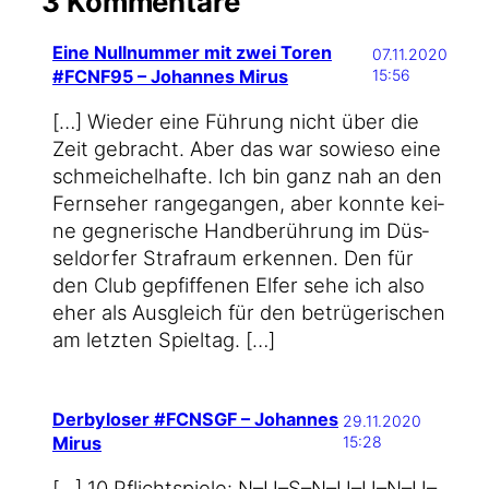
3 Kommentare
Eine Nullnummer mit zwei Toren
07.11.2020
#FCNF95 – Johannes Mirus
15:56
[…] Wie­der eine Füh­rung nicht über die
Zeit gebracht. Aber das war sowie­so eine
schmei­chel­haf­te. Ich bin ganz nah an den
Fern­se­her ran­ge­gan­gen, aber konn­te kei­
ne geg­ne­ri­sche Hand­be­rüh­rung im Düs­
sel­dor­fer Straf­raum erken­nen. Den für
den Club gepfif­fe­nen Elfer sehe ich also
eher als Aus­gleich für den betrü­ge­ri­schen
am letz­ten Spieltag. […]
Derbyloser #FCNSGF – Johannes
29.11.2020
Mirus
15:28
[…] 10 Pflicht­spie­le: N–U–S–N–U–U–N–U–