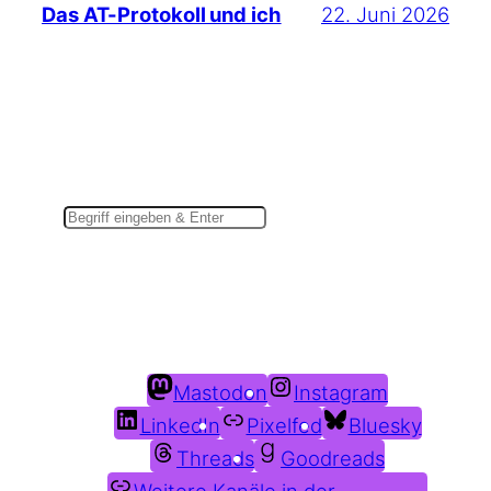
22. Juni 2026
Das AT-Protokoll und ich
Suchen
Du findest mich auch hier:
Mastodon
Instagram
LinkedIn
Pixelfed
Bluesky
Threads
Goodreads
Weitere Kanäle in der