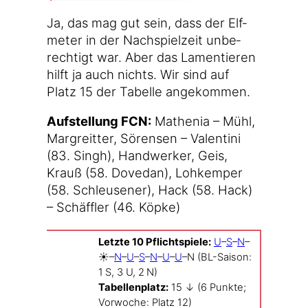
Ja, das mag gut sein, dass der Elf­
me­ter in der Nach­spiel­zeit unbe­
rech­tigt war. Aber das Lamen­tie­ren
hilft ja auch nichts. Wir sind auf
Platz 15 der Tabel­le angekommen.
Auf­stel­lung FCN:
Mathe­nia – Mühl,
Mar­greit­ter, Sören­sen – Valen­ti­ni
(83. Singh), Hand­wer­ker, Geis,
Krauß (58. Dove­dan), Lohk­em­per
(58. Schleu­se­ner), Hack (58. Hack)
– Schäff­ler (46. Köpke)
Letz­te 10 Pflicht­spie­le:
U
–
S
–
N
–
☀️–
N
–
U
–
S
–
N
–
U
–
U
–N (BL-Saison:
1 S, 3 U, 2 N)
Tabel­len­platz:
15 ↓ (6 Punk­te;
Vor­wo­che: Platz 12)