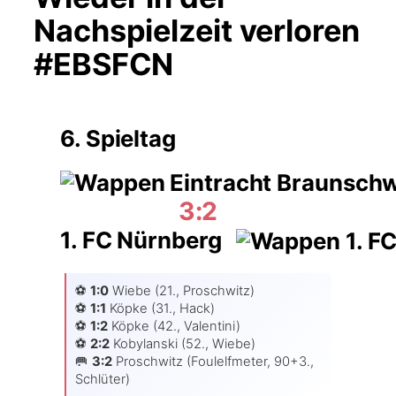
Nachspielzeit verloren
#EBSFCN
6. Spieltag
3:2
1. FC Nürnberg
⚽️
1:0
Wie­be (21., Pro­schwitz)
⚽️
1:1
Köp­ke (31., Hack)
⚽️
1:2
Köp­ke (42., Valen­ti­ni)
⚽️
2:2
Kobylan­ski (52., Wie­be)
🥅
3:2
Pro­schwitz (Foul­elf­me­ter, 90+3.,
Schlüter)