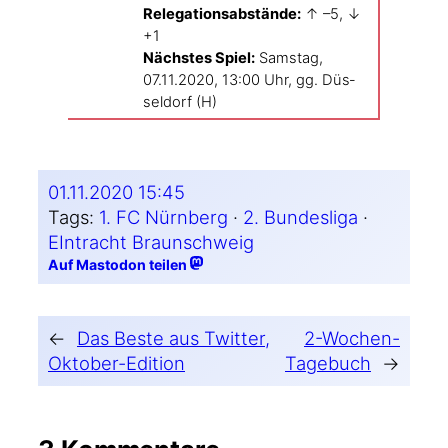
Rele­ga­ti­ons­ab­stän­de:
↑ –5, ↓
+1
Nächs­tes Spiel:
Sams­tag,
07.11.2020, 13:00 Uhr, gg. Düs­
sel­dorf (H)
01.11.2020 15:45
Tags:
1. FC Nürnberg
 · 
2. Bundesliga
 · 
EIntracht Braunschweig
Auf Mastodon teilen
←
Das Beste aus Twitter,
2-Wochen-
Oktober-Edition
Tagebuch
→