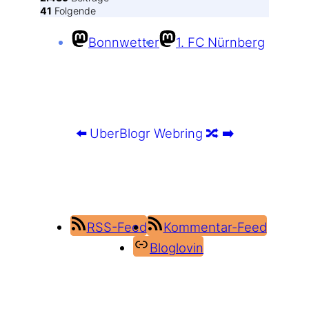
41
Folgende
Bonnwetter
1. FC Nürnberg
⬅️
UberBlogr Webring
🔀
➡️
RSS-Feed
Kommentar-Feed
Bloglovin