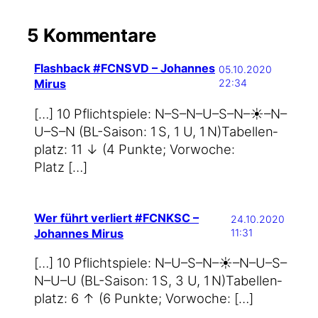
5 Kommentare
Flashback #FCNSVD – Johannes
05.10.2020
Mirus
22:34
[…] 10 Pflicht­spie­le: N–S–N–U–S–N–☀️–N–
U–S–N (BL-Saison: 1 S, 1 U, 1 N)Tabel­len­
platz: 11 ↓ (4 Punk­te; Vor­wo­che:
Platz […]
Wer führt verliert #FCNKSC –
24.10.2020
Johannes Mirus
11:31
[…] 10 Pflicht­spie­le: N–U–S–N–☀️–N–U–S–
N–U–U (BL-Saison: 1 S, 3 U, 1 N)Tabel­len­
platz: 6 ↑ (6 Punk­te; Vorwoche: […]