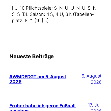
[…] 10 Pflicht­spie­le: S–N–U–U–N–U–S–N–
S–S (BL-Saison: 4 S, 4 U, 3 N)Tabel­len­
platz: 8 ↑ (16 […]
Neueste Beiträge
6. August
#WMDEDGT am 5. August
2026
2026
17. Juli
Früher habe ich gerne Fußball
gesehen
2026