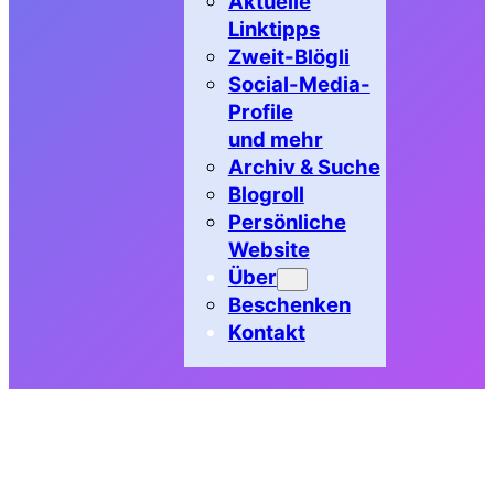
Aktuelle
Linktipps
Zweit-Blögli
Social-Media-
Profile
und mehr
Archiv & Suche
Blogroll
Persönliche
Website
Über
Beschenken
Kontakt