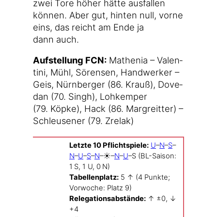
zwei Tore höher hät­te aus­fal­len
kön­nen. Aber gut, hin­ten null, vor­ne
eins, das reicht am Ende ja
dann auch.
Auf­stel­lung FCN:
Mathe­nia – Valen­
ti­ni, Mühl, Sören­sen, Hand­wer­ker –
Geis, Nürn­ber­ger (86. Krauß), Dove­
dan (70. Singh), Lohk­em­per
(79. Köp­ke), Hack (86. Mar­greit­ter) –
Schleu­se­ner (79. Zrelak)
Letz­te 10 Pflicht­spie­le:
U
–
N
–
S
–
N
–
U
–
S
–
N
–☀️–
N
–
U
–S (BL-Saison:
1 S, 1 U, 0 N)
Tabel­len­platz:
5 ↑ (4 Punk­te;
Vor­wo­che: Platz 9)
Rele­ga­ti­ons­ab­stän­de:
↑ ±0, ↓
+4