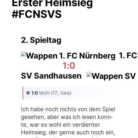
Erster Heimsieg
#FCNSVS
2. Spieltag
1. FC
1:0
SV Sandhausen
⚽️
1:0
Mühl (77., Geis)
Ich habe noch nichts von dem Spiel
gese­hen, aber was ich lesen konn­
te, war es wohl ein ver­dien­ter
Heim­sieg, der ger­ne auch noch ein,