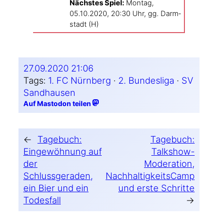
Nächs­tes Spiel:
Mon­tag,
05.10.2020, 20:30 Uhr, gg. Darm­
stadt (H)
27.09.2020 21:06
Tags:
1. FC Nürnberg
 · 
2. Bundesliga
 · 
SV
Sandhausen
Auf Mastodon teilen
←
Tagebuch:
Tagebuch:
Eingewöhnung auf
Talkshow-
der
Moderation,
Schlussgeraden,
NachhaltigkeitsCamp
ein Bier und ein
und erste Schritte
Todesfall
→