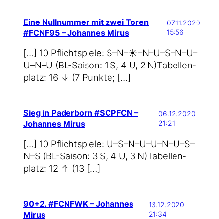
Eine Nullnummer mit zwei Toren
07.11.2020
#FCNF95 – Johannes Mirus
15:56
[…] 10 Pflicht­spie­le: S–N–☀️–N–U–S–N–U–
U–N–U (BL-Saison: 1 S, 4 U, 2 N)Tabel­len­
platz: 16 ↓ (7 Punkte; […]
Sieg in Paderborn #SCPFCN –
06.12.2020
Johannes Mirus
21:21
[…] 10 Pflicht­spie­le: U–S–N–U–U–N–U–S–
N–S (BL-Saison: 3 S, 4 U, 3 N)Tabel­len­
platz: 12 ↑ (13 […]
90+2. #FCNFWK – Johannes
13.12.2020
Mirus
21:34