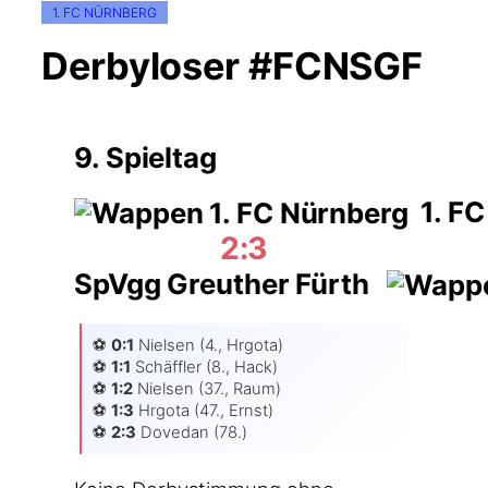
1. FC NÜRNBERG
Derbyloser #FCNSGF
9. Spieltag
1. FC
2:3
SpVgg Greuther Fürth
⚽️
0:1
Niel­sen (4., Hrgo­ta)
⚽️
1:1
Schäff­ler (8., Hack)
⚽️
1:2
Niel­sen (37., Raum)
⚽️
1:3
Hrgo­ta (47., Ernst)
⚽️
2:3
Dove­dan (78.)