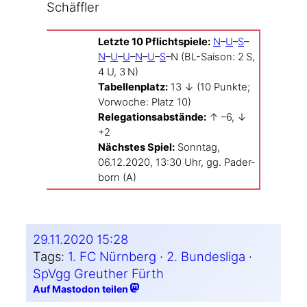
Schäffler
Letz­te 10 Pflicht­spie­le:
N
–
U
–
S
–
N
–
U
–
U
–
N
–
U
–
S
–N (BL-Saison: 2 S,
4 U, 3 N)
Tabel­len­platz:
13 ↓ (10 Punk­te;
Vor­wo­che: Platz 10)
Rele­ga­ti­ons­ab­stän­de:
↑ –6, ↓
+2
Nächs­tes Spiel:
Sonn­tag,
06.12.2020, 13:30 Uhr, gg. Pader­
born (A)
29.11.2020 15:28
Tags:
1. FC Nürnberg
 · 
2. Bundesliga
 · 
SpVgg Greuther Fürth
Auf Mastodon teilen