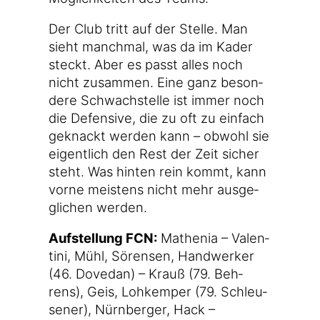
Der Club tritt auf der Stel­le. Man
sieht manch­mal, was da im Kader
steckt. Aber es passt alles noch
nicht zusam­men. Eine ganz beson­
de­re Schwach­stel­le ist immer noch
die Defen­si­ve, die zu oft zu ein­fach
geknackt wer­den kann – obwohl sie
eigent­lich den Rest der Zeit sicher
steht. Was hin­ten rein kommt, kann
vor­ne meis­tens nicht mehr aus­ge­
gli­chen werden.
Auf­stel­lung FCN:
Mathe­nia – Valen­
ti­ni, Mühl, Sören­sen, Hand­wer­ker
(46. Dove­dan) – Krauß (79. Beh­
rens), Geis, Lohk­em­per (79. Schleu­
se­ner), Nürn­ber­ger, Hack –