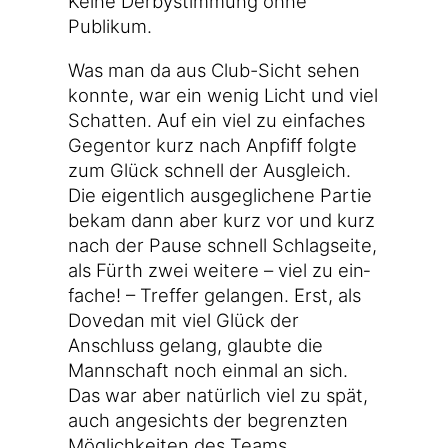
Kei­ne Der­by­stim­mung ohne
Publikum.
Was man da aus Club-Sicht sehen
konn­te, war ein wenig Licht und viel
Schat­ten. Auf ein viel zu ein­fa­ches
Gegen­tor kurz nach Anpfiff folg­te
zum Glück schnell der Aus­gleich.
Die eigent­lich aus­ge­gli­che­ne Par­tie
bekam dann aber kurz vor und kurz
nach der Pau­se schnell Schlag­sei­te,
als Fürth zwei wei­te­re – viel zu ein­
fa­che! – Tref­fer gelan­gen. Erst, als
Dove­dan mit viel Glück der
Anschluss gelang, glaub­te die
Mann­schaft noch ein­mal an sich.
Das war aber natür­lich viel zu spät,
auch ange­sichts der begrenz­ten
Mög­lich­kei­ten des Teams.