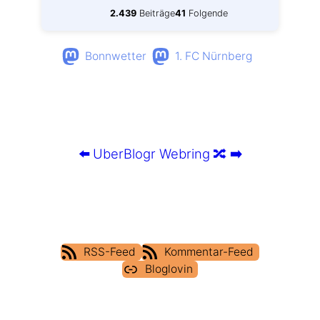
2.439
Beiträge
41
Folgende
Bonnwetter
1. FC Nürnberg
⬅️
UberBlogr Webring
🔀
➡️
RSS-Feed
Kommentar-Feed
Bloglovin