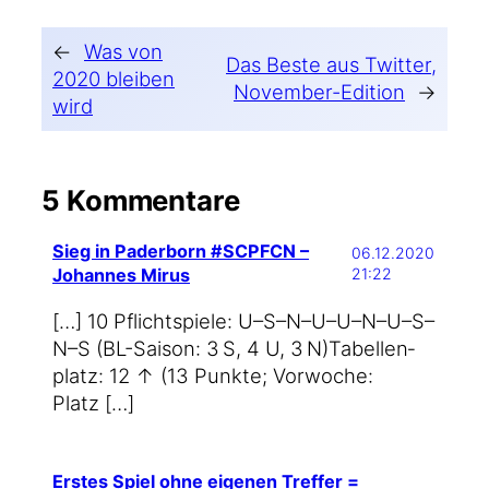
←
Was von
Das Beste aus Twitter,
2020 bleiben
November-Edition
→
wird
5 Kommentare
Sieg in Paderborn #SCPFCN –
06.12.2020
Johannes Mirus
21:22
[…] 10 Pflicht­spie­le: U–S–N–U–U–N–U–S–
N–S (BL-Saison: 3 S, 4 U, 3 N)Tabel­len­
platz: 12 ↑ (13 Punk­te; Vor­wo­che:
Platz […]
Erstes Spiel ohne eigenen Treffer =