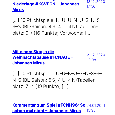
18.12.2020
Niederlage #KSVFCN – Johannes
17:56
Mirus
[…] 10 Pflicht­spie­le: N–U–U–N–U–S–N–S–
S–N (BL-Saison: 4 S, 4 U, 4 N)Tabel­len­
platz: 9 • (16 Punk­te; Vorwoche: […]
Mit einem Sieg in die
21.12.2020
Weihnachtspause #FCNAUE –
10:08
Johannes Mirus
[…] 10 Pflicht­spie­le: U–U–N–U–S–N–S–S–
N–S (BL-Saison: 5 S, 4 U, 4 N)Tabel­len­
platz: 7 ↑ (19 Punkte; […]
Kommentar zum Spiel #FCNH96: So
24.01.2021
schon mal nicht – Johannes Mirus
15:36