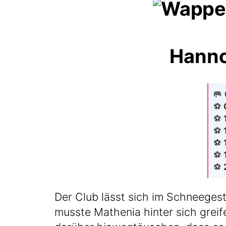
Hann
🥅
⚽️
⚽️
⚽️
⚽️
⚽️
⚽️
Der Club lässt sich im Schnee­ge­stö
muss­te Mathe­nia hin­ter sich grei