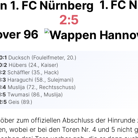
1. FC 
2:5
over 96
0:1
Ducksch (Foul­elf­me­ter, 20.)
0:2
Hübers (24., Kai­ser)
1:2
Schäff­ler (35., Hack)
1:3
Hara­guchi (58., Sulej­ma­ni)
1:4
Mus­li­ja (72., Rechts­schuss)
1:5
Twu­ma­si (86., Mus­li­ja)
2:5
Geis (89.)
­ber zum offi­zi­el­len Abschluss der Hin­run­de 
­fen, wobei er bei den Toren Nr. 4 und 5 nicht 