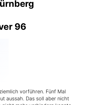
Nürnberg
ziem­lich vor­füh­ren. Fünf Mal
gut aus­sah. Das soll aber nicht